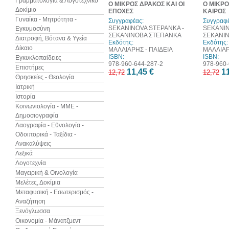
Γραμματολογία & Λογοτεχνικό
Ο ΜΙΚΡΟΣ ΔΡΑΚΟΣ ΚΑΙ ΟΙ
Ο ΜΙΚΡΟ
Δοκίμιο
ΕΠΟΧΕΣ
ΚΑΙΡΟΣ
Γυναίκα - Μητρότητα -
Συγγραφέας:
Συγγραφέ
SEKANINOVA STEPANKA -
SEKANIN
Εγκυμοσύνη
ΣΕΚΑΝΙΝΟΒΑ ΣΤΕΠΑΝΚΑ
ΣΕΚΑΝΙ
Διατροφή, Βότανα & Υγεία
Εκδότης:
Εκδότης:
Δίκαιο
ΜΑΛΛΙΑΡΗΣ - ΠΑΙΔΕΙΑ
ΜΑΛΛΙΑΡ
ISBN:
ISBN:
Εγκυκλοπαίδειες
978-960-644-287-2
978-960-
Επιστήμες
11,45 €
11
12,72
12,72
Θρησκείες - Θεολογία
Ιατρική
Ιστορία
Κοινωνιολογία - ΜΜΕ -
Δημοσιογραφία
Λαογραφία - Εθνολογία -
Οδοιπορικά - Ταξίδια -
Ανακαλύψεις
Λεξικά
Λογοτεχνία
Μαγειρική & Οινολογία
Μελέτες, Δοκίμια
Μεταφυσική - Εσωτερισμός -
Αναζήτηση
Ξενόγλωσσα
Οικονομία - Μάνατζμεντ