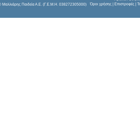
Όροι χρήσης
|
Επιστροφές
|
Τ
© Μαλλιάρης Παιδεία Α.Ε. (Γ.Ε.Μ.Η. 038272305000)