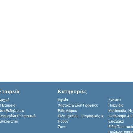
Εταιρεία
Κατηγορίες
Αρχική
Βιβλία
Σχολικά
H Εταιρεία
Χαρτικά & Είδη Γραφείου
Παιχνίδια
Νέα Εκδηλώσεις
Είδη Δώρου
Multimedia, Ήχ
Εφημερίδα Πολιτισμικά
Είδη Σχεδίου, Ζωγραφικής &
Αναλώσιμα & Ε
Επικοινωνία
Hobby
Εποχιακά
Σταντ
Είδη Προστασί
Πρώτων Βοηθε