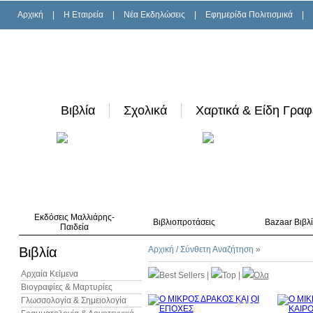
Αρχική
|
H Εταιρεία
|
Νέα Εκδηλώσεις
|
Εφημερίδα Πολιτισμικά
|
Βιβλία
Σχολικά
Χαρτικά & Είδη Γραφ
Εκδόσεις Μαλλιάρης-
Βιβλιοπροτάσεις
Bazaar Βιβλ
Παιδεία
Βιβλία
Αρχική
/
Σύνθετη Αναζήτηση
»
Αρχαία Κείμενα
Best Sellers
|
Top
|
Όλα
Βιογραφίες & Μαρτυρίες
Γλωσσολογία & Σημειολογία
10%
έκπτωση