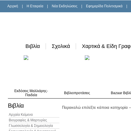
Αρχική
|
H Εταιρεία
|
Νέα Εκδηλώσεις
|
Εφημερίδα Πολιτισμικά
|
Βιβλία
Σχολικά
Χαρτικά & Είδη Γραφ
Εκδόσεις Μαλλιάρης-
Βιβλιοπροτάσεις
Bazaar Βιβλ
Παιδεία
Βιβλία
Παρακαλώ επιλέξτε κάποια κατηγορία –
Αρχαία Κείμενα
Βιογραφίες & Μαρτυρίες
Γλωσσολογία & Σημειολογία