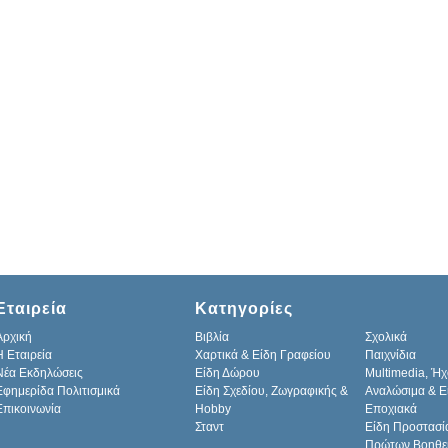
Εταιρεία
Κατηγορίες
Αρχική
Βιβλία
Σχολικά
H Εταιρεία
Χαρτικά & Είδη Γραφείου
Παιχνίδια
Νέα Εκδηλώσεις
Είδη Δώρου
Multimedia, Ήχ
Εφημερίδα Πολιτισμικά
Είδη Σχεδίου, Ζωγραφικής &
Αναλώσιμα & Ε
Επικοινωνία
Hobby
Εποχιακά
Σταντ
Είδη Προστασί
Πρώτων Βοηθε