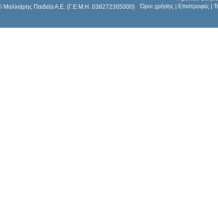
Όροι χρήσης
|
Επιστροφές
|
Τ
© Μαλλιάρης Παιδεία Α.Ε. (Γ.Ε.Μ.Η. 038272305000)