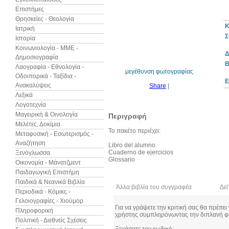
Επιστήμες
Θρησκείες - Θεολογία
Κ
Ιατρική
Σ
Ιστορία
10%
έκπτωση
Κοινωνιολογία - ΜΜΕ -
Δ
Δημοσιογραφία
B
Λαογραφία - Εθνολογία -
μεγέθυνση φωτογραφίας
Οδοιπορικά - Ταξίδια -
Ε
Ανακαλύψεις
Share
|
Λεξικά
Λογοτεχνία
Μαγειρική & Οινολογία
Περιγραφή
Μελέτες, Δοκίμια
Το πακέτο περιέχει:
Μεταφυσική - Εσωτερισμός -
Αναζήτηση
Libro del alumno
Cuaderno de ejercicios
Ξενόγλωσσα
Glossario
Οικονομία - Μάνατζμεντ
Παιδαγωγική Επιστήμη
Παιδικά & Νεανικά Βιβλία
Άλλα βιβλία του συγγραφέα
Δεί
Περιοδικά - Κόμικς -
Γελοιογραφίες - Χιούμορ
Για να γράψετε την κριτική σας θα πρέπει
Πληροφορική
χρήστης συμπληρόνωντας την διπλανή φ
Πολιτική - Διεθνείς Σχέσεις