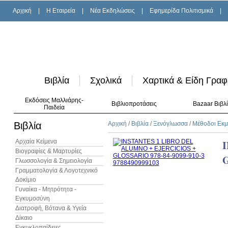
Αρχική
|
H Εταιρεία
|
Νέα Εκδηλώσεις
|
Εφημερίδα Πολιτισμικά
|
Βιβλία
Σχολικά
Χαρτικά & Είδη Γραφ
Εκδόσεις Μαλλιάρης-
Βιβλιοπροτάσεις
Bazaar Βιβλ
Παιδεία
Βιβλία
Αρχική
/
Βιβλία
/
Ξενόγλωσσα
/
Μέθοδοι Εκ
Αρχαία Κείμενα
I
Βιογραφίες & Μαρτυρίες
Γλωσσολογία & Σημειολογία
Γραμματολογία & Λογοτεχνικό
Δοκίμιο
Γυναίκα - Μητρότητα -
Εγκυμοσύνη
Διατροφή, Βότανα & Υγεία
Δίκαιο
Εγκυκλοπαίδειες