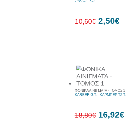
ΣΥΛΛΟΓΙΚΟ
2,50€
10,60€
76%
έκπτωση
Συχνά αγοράζονται μαζί
ΦΟΝΙΚΑ ΑΙΝΙΓΜΑΤΑ - ΤΟΜΟΣ 1
KARBER G.T. - ΚΑΡΜΠΕΡ ΤΖ.Τ.
16,92€
18,80€
10%
έκπτωση