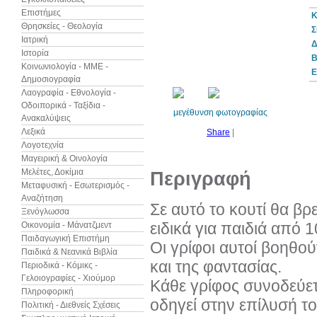
Επιστήμες
Κ
Θρησκείες - Θεολογία
Σ
Ιατρική
Δ
Ιστορία
10%
B
έκπτωση
Κοινωνιολογία - ΜΜΕ -
Ε
Δημοσιογραφία
Λαογραφία - Εθνολογία -
Οδοιπορικά - Ταξίδια -
μεγέθυνση φωτογραφίας
Ανακαλύψεις
Λεξικά
Share
|
Λογοτεχνία
Μαγειρική & Οινολογία
Μελέτες, Δοκίμια
Περιγραφή
Μεταφυσική - Εσωτερισμός -
Αναζήτηση
Σε αυτό το κουτί θα β
Ξενόγλωσσα
ειδικά για παιδιά από 1
Οικονομία - Μάνατζμεντ
Παιδαγωγική Επιστήμη
Οι γρίφοι αυτοί βοηθο
Παιδικά & Νεανικά Βιβλία
και της φαντασίας.
Περιοδικά - Κόμικς -
Γελοιογραφίες - Χιούμορ
Κάθε γρίφος συνοδεύετ
Πληροφορική
οδηγεί στην επίλυσή το
Πολιτική - Διεθνείς Σχέσεις