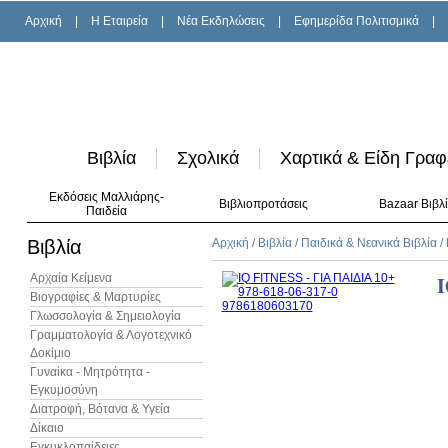
Αρχική
|
H Εταιρεία
|
Νέα Εκδηλώσεις
|
Εφημερίδα Πολιτισμικά
|
Βιβλία
Σχολικά
Χαρτικά & Είδη Γραφ
Εκδόσεις Μαλλιάρης-
Βιβλιοπροτάσεις
Bazaar Βιβλ
Παιδεία
Βιβλία
Αρχική
/
Βιβλία
/
Παιδικά & Νεανικά Βιβλία
/
Αρχαία Κείμενα
I
Βιογραφίες & Μαρτυρίες
Γλωσσολογία & Σημειολογία
Γραμματολογία & Λογοτεχνικό
Δοκίμιο
Γυναίκα - Μητρότητα -
Εγκυμοσύνη
Διατροφή, Βότανα & Υγεία
Δίκαιο
Εγκυκλοπαίδειες