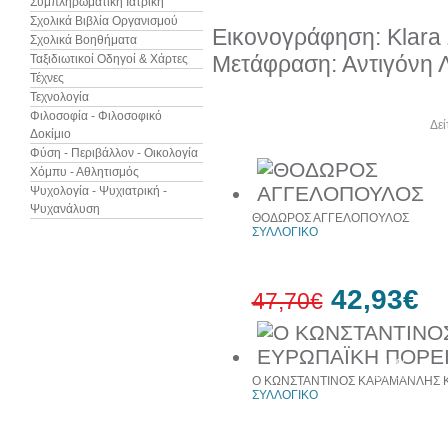
Συμπληρωματική Ιατρική
Σχολικά Βιβλία Οργανισμού
Εικονογράφηση: Klara
Σχολικά Βοηθήματα
Μετάφραση: Αντιγόνη 
Ταξιδιωτικοί Οδηγοί & Χάρτες
Τέχνες
Τεχνολογία
Φιλοσοφία - Φιλοσοφικό
Άλλα βιβλία του συγγραφέα
Δεί
Δοκίμιο
Φύση - Περιβάλλον - Οικολογία
Χόμπυ - Αθλητισμός
Ψυχολογία - Ψυχιατρική -
Ψυχανάλυση
ΘΟΔΩΡΟΣ ΑΓΓΕΛΟΠΟΥΛΟΣ
ΣΥΛΛΟΓΙΚΟ
42,93€
47,70€
10%
έκπτωση
Ο ΚΩΝΣΤΑΝΤΙΝΟΣ ΚΑΡΑΜΑΝΛΗΣ Κ
ΣΥΛΛΟΓΙΚΟ