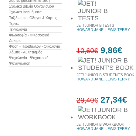
Συμπληρωματική Ιατρική
Σχολικά Βιβλία Οργανισμού
Σχολικά Βοηθήματα
7%
έκπτωση
Ταξιδιωτικοί Οδηγοί & Χάρτες
Τέχνες
JET! JUNIOR B TESTS
Τεχνολογία
HOWARD JANE, LEWIS TERRY
Φιλοσοφία - Φιλοσοφικό
Δοκίμιο
Φύση - Περιβάλλον - Οικολογία
9,86€
10,60€
Χόμπυ - Αθλητισμός
Ψυχολογία - Ψυχιατρική -
7%
Ψυχανάλυση
έκπτωση
JET! JUNIOR B STUDENT'S BOOK
HOWARD JANE, LEWIS TERRY
27,34€
29,40€
7%
έκπτωση
JET! JUNIOR B WORKBOOK
HOWARD JANE, LEWIS TERRY