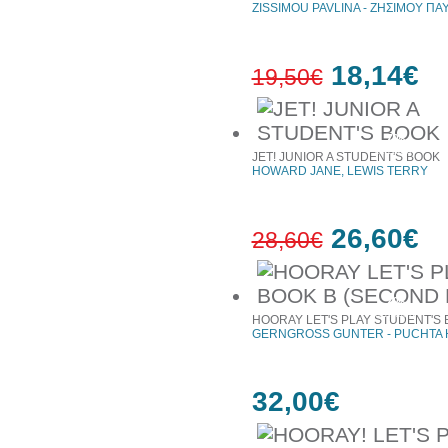
ZISSIMOU PAVLINA - ΖΗΣΙΜΟΥ ΠΑ
18,14€
19,50€
7%
έκπτωση
JET! JUNIOR A STUDENT'S BOOK
HOWARD JANE, LEWIS TERRY
26,60€
28,60€
7%
έκπτωση
HOORAY LET'S PLAY STUDENT'S 
GERNGROSS GUNTER - PUCHTA
32,00€