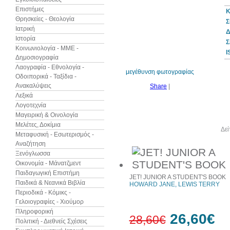
Επιστήμες
Κ
Θρησκείες - Θεολογία
Σ
Ιατρική
Δ
Ιστορία
7%
Σ
έκπτωση
Κοινωνιολογία - ΜΜΕ -
I
Δημοσιογραφία
Λαογραφία - Εθνολογία -
μεγέθυνση φωτογραφίας
Οδοιπορικά - Ταξίδια -
Ανακαλύψεις
Share
|
Λεξικά
Λογοτεχνία
Μαγειρική & Οινολογία
Μελέτες, Δοκίμια
Άλλα βιβλία του συγγραφέα
Δεί
Μεταφυσική - Εσωτερισμός -
Αναζήτηση
Ξενόγλωσσα
Οικονομία - Μάνατζμεντ
Παιδαγωγική Επιστήμη
JET! JUNIOR A STUDENT'S BOOK
Παιδικά & Νεανικά Βιβλία
HOWARD JANE, LEWIS TERRY
Περιοδικά - Κόμικς -
Γελοιογραφίες - Χιούμορ
Πληροφορική
26,60€
28,60€
Πολιτική - Διεθνείς Σχέσεις