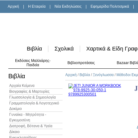
Αρχική
|
H Εταιρεία
|
Νέα Εκδηλώσεις
|
Εφημερίδα Πολιτισμικά
|
Βιβλία
Σχολικά
Χαρτικά & Είδη Γραφ
Εκδόσεις Μαλλιάρης-
Βιβλιοπροτάσεις
Bazaar Βιβλ
Παιδεία
Βιβλία
Αρχική
/
Βιβλία
/
Ξενόγλωσσα
/
Μέθοδοι Εκ
Αρχαία Κείμενα
Βιογραφίες & Μαρτυρίες
Γλωσσολογία & Σημειολογία
Γραμματολογία & Λογοτεχνικό
Δοκίμιο
Γυναίκα - Μητρότητα -
Εγκυμοσύνη
Διατροφή, Βότανα & Υγεία
Δίκαιο
Εγκυκλοπαίδειες