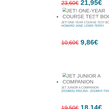
21,95€
23,60€
7%
έκπτωση
JET! ONE-YEAR COURSE TEST B
HOWARD JANE, LEWIS TERRY
9,86€
10,60€
7%
έκπτωση
Συχνά αγοράζονται μαζί
JET JUNIOR A COMPANION
ZISSIMOU PAVLINA - ΖΗΣΙΜΟΥ ΠΑ
18,14€
19,50€