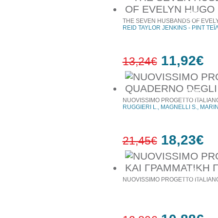
15%
έκπτωση
THE SEVEN HUSBANDS OF EVEL
REID TAYLOR JENKINS - ΡΙΝΤ ΤΕ
11,92€
13,24€
10%
έκπτωση
NUOVISSIMO PROGETTO ITALIANO
RUGGIERI L., MAGNELLI S., MARIN
18,23€
21,45€
15%
έκπτωση
NUOVISSIMO PROGETTO ITALIANO