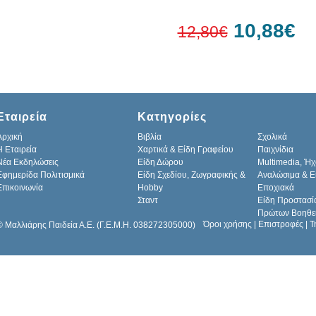
10,88€
12,80€
15%
έκπτωση
Εταιρεία
Κατηγορίες
Αρχική
Βιβλία
Σχολικά
H Εταιρεία
Χαρτικά & Είδη Γραφείου
Παιχνίδια
Νέα Εκδηλώσεις
Είδη Δώρου
Multimedia, Ήχ
Εφημερίδα Πολιτισμικά
Είδη Σχεδίου, Ζωγραφικής &
Αναλώσιμα & Ε
Επικοινωνία
Hobby
Εποχιακά
Σταντ
Είδη Προστασί
Πρώτων Βοηθε
Όροι χρήσης
|
Επιστροφές
|
Τ
© Μαλλιάρης Παιδεία Α.Ε. (Γ.Ε.Μ.Η. 038272305000)