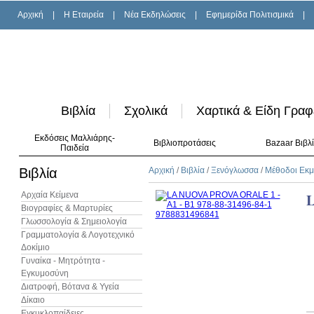
Αρχική
|
H Εταιρεία
|
Νέα Εκδηλώσεις
|
Εφημερίδα Πολιτισμικά
|
Βιβλία
Σχολικά
Χαρτικά & Είδη Γραφ
Εκδόσεις Μαλλιάρης-
Βιβλιοπροτάσεις
Bazaar Βιβλ
Παιδεία
Βιβλία
Αρχική
/
Βιβλία
/
Ξενόγλωσσα
/
Μέθοδοι Εκ
Αρχαία Κείμενα
L
Βιογραφίες & Μαρτυρίες
Γλωσσολογία & Σημειολογία
Γραμματολογία & Λογοτεχνικό
Δοκίμιο
Γυναίκα - Μητρότητα -
Εγκυμοσύνη
Διατροφή, Βότανα & Υγεία
Δίκαιο
Εγκυκλοπαίδειες