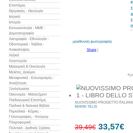
Κ
Επιστήμες
Σ
Θρησκείες - Θεολογία
Δ
Ιατρική
Σ
Ιστορία
10%
I
έκπτωση
Κοινωνιολογία - ΜΜΕ -
Δημοσιογραφία
Λαογραφία - Εθνολογία -
μεγέθυνση φωτογραφίας
Οδοιπορικά - Ταξίδια -
Ανακαλύψεις
Share
|
Λεξικά
Λογοτεχνία
Μαγειρική & Οινολογία
Μελέτες, Δοκίμια
Άλλα βιβλία του συγγραφέα
Κρι
Μεταφυσική - Εσωτερισμός -
Αναζήτηση
Ξενόγλωσσα
Οικονομία - Μάνατζμεντ
Παιδαγωγική Επιστήμη
NUOVISSIMO PROGETTO ITALIANO
Παιδικά & Νεανικά Βιβλία
MARIN TELIS
Περιοδικά - Κόμικς -
Γελοιογραφίες - Χιούμορ
Πληροφορική
33,57€
39,49€
Πολιτική - Διεθνείς Σχέσεις