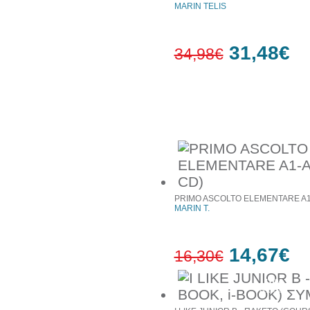
MARIN TELIS
31,48€
34,98€
10%
έκπτωση
Συχνά αγοράζονται μαζί
PRIMO ASCOLTO ELEMENTARE A1-
MARIN T.
14,67€
16,30€
10%
έκπτωση