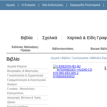
Αρχική
|
H Εταιρεία
|
Νέα Εκδηλώσεις
|
Εφημερίδα Πολιτισμικά
|
Βιβλία
Σχολικά
Χαρτικά & Είδη Γραφ
Εκδόσεις Μαλλιάρης-
Βιβλιοπροτάσεις
Bazaar Βιβλ
Παιδεία
Βιβλία
Αρχική
/
Βιβλία
/
Ξενόγλωσσα
/
Μέθοδοι Εκ
Αρχαία Κείμενα
L
Βιογραφίες & Μαρτυρίες
Γλωσσολογία & Σημειολογία
Γραμματολογία & Λογοτεχνικό
Δοκίμιο
Γυναίκα - Μητρότητα -
Εγκυμοσύνη
Διατροφή, Βότανα & Υγεία
Δίκαιο
Εγκυκλοπαίδειες