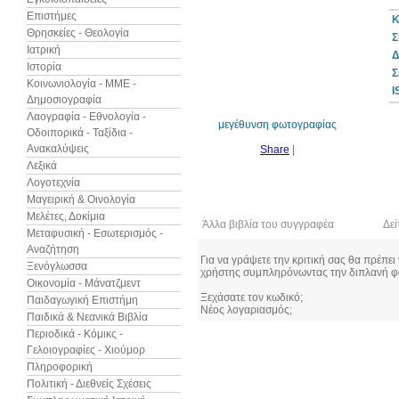
Επιστήμες
Κ
Θρησκείες - Θεολογία
Σ
Ιατρική
Δ
Ιστορία
10%
Σ
έκπτωση
Κοινωνιολογία - ΜΜΕ -
I
Δημοσιογραφία
Λαογραφία - Εθνολογία -
μεγέθυνση φωτογραφίας
Οδοιπορικά - Ταξίδια -
Ανακαλύψεις
Share
|
Λεξικά
Λογοτεχνία
Μαγειρική & Οινολογία
Μελέτες, Δοκίμια
Άλλα βιβλία του συγγραφέα
Δεί
Μεταφυσική - Εσωτερισμός -
Αναζήτηση
Για να γράψετε την κριτική σας θα πρέπει
Ξενόγλωσσα
χρήστης συμπληρόνωντας την διπλανή φ
Οικονομία - Μάνατζμεντ
Ξεχάσατε τον κωδικό;
Παιδαγωγική Επιστήμη
Νέος λογαριασμός;
Παιδικά & Νεανικά Βιβλία
Περιοδικά - Κόμικς -
Γελοιογραφίες - Χιούμορ
Πληροφορική
Πολιτική - Διεθνείς Σχέσεις