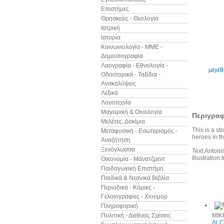
Επιστήμες
Θρησκείες - Θεολογία
Ιατρική
Ιστορία
Κοινωνιολογία - ΜΜΕ -
Δημοσιογραφία
Λαογραφία - Εθνολογία -
μεγέ
Οδοιπορικά - Ταξίδια -
Ανακαλύψεις
Λεξικά
Λογοτεχνία
Μαγειρική & Οινολογία
Περιγρα
Μελέτες, Δοκίμια
This is a st
Μεταφυσική - Εσωτερισμός -
heroes in th
Αναζήτηση
Ξενόγλωσσα
Text:Antoni
Illustration:
Οικονομία - Μάνατζμεντ
Παιδαγωγική Επιστήμη
Παιδικά & Νεανικά Βιβλία
Άλλα βιβ
Περιοδικά - Κόμικς -
Γελοιογραφίες - Χιούμορ
Πληροφορική
Πολιτική - Διεθνείς Σχέσεις
ΜΙΚ
ALC