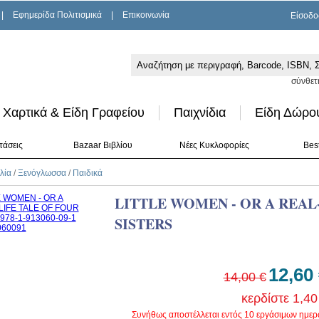
|
Εφημερίδα Πολιτισμικά
|
Επικοινωνία
Είσοδο
σύνθετ
Χαρτικά & Είδη Γραφείου
Παιχνίδια
Είδη Δώρο
τάσεις
Bazaar Βιβλίου
Νέες Κυκλοφορίες
Best
λία
/
Ξενόγλωσσα
/
Παιδικά
LITTLE WOMEN - OR A REAL
SISTERS
12,60
14,00 €
κερδίστε 1,40
Συνήθως αποστέλλεται εντός 10 εργάσιμων ημε