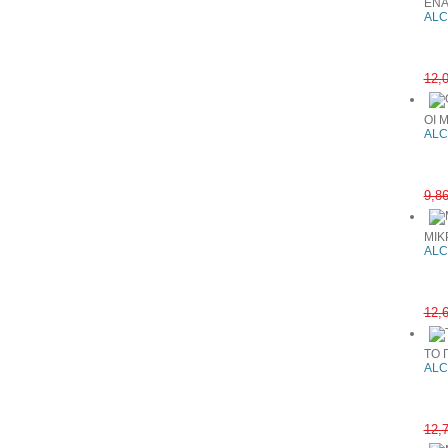
ΕΝΑ
ALC
12,
ΟΙ 
ALC
9,8
ΜΙΚ
ALC
12,
ΤΟ 
ALC
12,