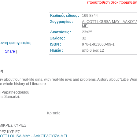
(προϋπόθεση στοκ προμηθευτ
Κωδικός είδους :
169.8844
Συγγραφέας :
ALCOTT LOUISA-MAY - ΑΛΚΟΤ 
10%
ΜΕΪ
έκπτωση
Διαστάσεις :
23x25
Σελίδες :
32
θυνση φωτογραφίας
ISBN :
978-1-913060-09-1
Ηλικία :
από 6 έως 12
Share
|
φή
ory about four real-life girls, with real-life joys and problems. A story about "Littl
e whole history of Literature.
s Papatheodoulou.
Iris Samartzi.
λία του συγγραφέα
Κριτικές
ΡΕΣ ΚΥΡΙΕΣ
OTT LOUISA-MAY - ΑΛΚΟΤ ΛΟΥΙΖΑ-ΜΕΪ