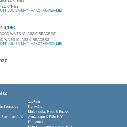
ΡΕΣ ΚΥΡΙΕΣ
OTT LOUISA-MAY - ΑΛΚΟΤ ΛΟΥΙΖΑ-ΜΕΪ
10%
6,18€
έκπτωση
7€
D WIVES (CLASSIC READERS)
OTT LOUISA-MAY - ΑΛΚΟΤ ΛΟΥΙΖΑ-ΜΕΪ
10%
02€
έκπτωση
ίες
Σχολικά
δη Γραφείου
Παιχνίδια
Multimedia, Ήχος & Εικόνα
, Ζωγραφικής &
Αναλώσιμα & Είδη Η/Υ
Εποχιακά