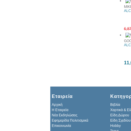
ΜΙΚ
ALC
6,8
GOO
ALC
11,
Εταιρεία
Κατηγορ
Αρχική
Βιβλία
H Εταιρεία
Χαρτικά & Εί
Νέα Εκδηλώσεις
Είδη Δώρου
Εφημερίδα Πολιτισμικά
Είδη Σχεδίου
Επικοινωνία
Hobby