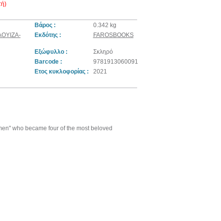
ή)
Βάρος :
0.342 kg
ΛΟΥΙΖΑ-
Εκδότης :
FAROSBOOKS
Εξώφυλλο :
Σκληρό
Barcode :
9781913060091
Ετος κυκλοφορίας :
2021
e Women" who became four of the most beloved