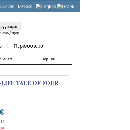
ς Χρήστη
Εγγραφή
0,00€
η αναζήτηση
υ
Περισσότερα
 Sellers
Top 100
-LIFE TALE OF FOUR
 €
 €
ρών