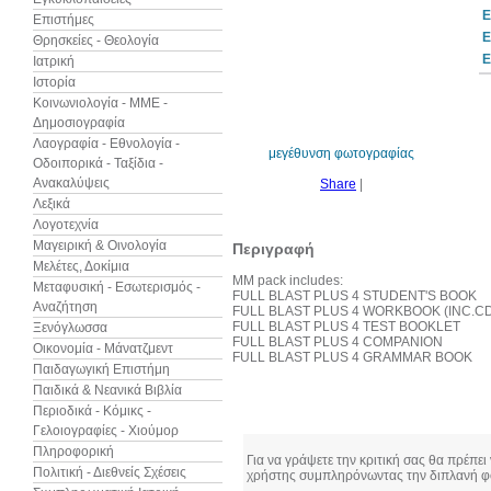
Ε
Επιστήμες
Ε
Θρησκείες - Θεολογία
Ε
Ιατρική
Ιστορία
Κοινωνιολογία - ΜΜΕ -
Δημοσιογραφία
Λαογραφία - Εθνολογία -
μεγέθυνση φωτογραφίας
Οδοιπορικά - Ταξίδια -
Ανακαλύψεις
Share
|
Λεξικά
Λογοτεχνία
Μαγειρική & Οινολογία
Περιγραφή
Μελέτες, Δοκίμια
MM pack includes:
Μεταφυσική - Εσωτερισμός -
FULL BLAST PLUS 4 STUDENT'S BOOK
Αναζήτηση
FULL BLAST PLUS 4 WORKBOOK (INC.CD
FULL BLAST PLUS 4 TEST BOOKLET
Ξενόγλωσσα
FULL BLAST PLUS 4 COMPANION
Οικονομία - Μάνατζμεντ
FULL BLAST PLUS 4 GRAMMAR BOOK
Παιδαγωγική Επιστήμη
Παιδικά & Νεανικά Βιβλία
Περιοδικά - Κόμικς -
Κριτικές
Γελοιογραφίες - Χιούμορ
Πληροφορική
Για να γράψετε την κριτική σας θα πρέπει
Πολιτική - Διεθνείς Σχέσεις
χρήστης συμπληρόνωντας την διπλανή φ