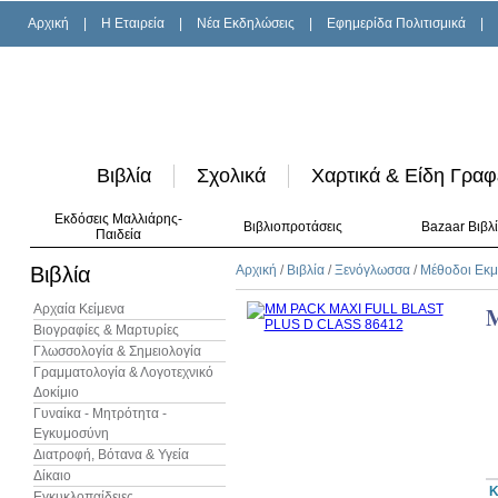
Αρχική
|
H Εταιρεία
|
Νέα Εκδηλώσεις
|
Εφημερίδα Πολιτισμικά
|
Βιβλία
Σχολικά
Χαρτικά & Είδη Γραφ
Εκδόσεις Μαλλιάρης-
Βιβλιοπροτάσεις
Bazaar Βιβλ
Παιδεία
Βιβλία
Αρχική
/
Βιβλία
/
Ξενόγλωσσα
/
Μέθοδοι Εκ
Αρχαία Κείμενα
Βιογραφίες & Μαρτυρίες
Γλωσσολογία & Σημειολογία
Γραμματολογία & Λογοτεχνικό
Δοκίμιο
Γυναίκα - Μητρότητα -
Εγκυμοσύνη
Διατροφή, Βότανα & Υγεία
Δίκαιο
Κ
Εγκυκλοπαίδειες