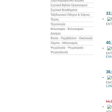
Συμπληρωματική Ιατρική
Σχολικά Βιβλία Οργανισμού
Σχολικά Βοηθήματα
33,
Ταξιδιωτικοί Οδηγοί & Χάρτες
Τέχνες
ENT
Τεχνολογία
Φιλοσοφία - Φιλοσοφικό
Δοκίμιο
Φύση - Περιβάλλον - Οικολογία
40,
Χόμπυ - Αθλητισμός
Ψυχολογία - Ψυχιατρική -
Ψυχανάλυση
ENT
EVA
36,
ENG
LON
54,
ADV