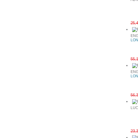
25,
ENG
LON
55,
ENG
LON
56,
LUC
23,