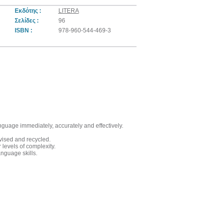
Εκδότης :
LITERA
Σελίδες :
96
ISBN :
978-960-544-469-3
guage immediately, accurately and effectively.
evised and recycled.
levels of complexity.
anguage skills.