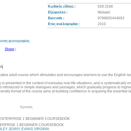
Κωδικός είδους :
028.3108
Εξώφυλλο :
Μαλακό
Barcode :
9789605444693
15%
Ετος κυκλοφορίας :
2010
έκπτωση
θυνση φωτογραφίας
Share
|
φή
tive adult course which stimulates and encourages learners to use the English lan
 is presented in the context of everyday real-life situations, and is systematically r
s introduced in simple dialogues and passages, which gradually progress to higher 
riendly format of the course aims at building confidence in acquiring the essential l
όμα
Κριτικές
ERPRISE 1 BEGINNER COURSEBOOK
LEY JENNY, EVANS VIRGINIA