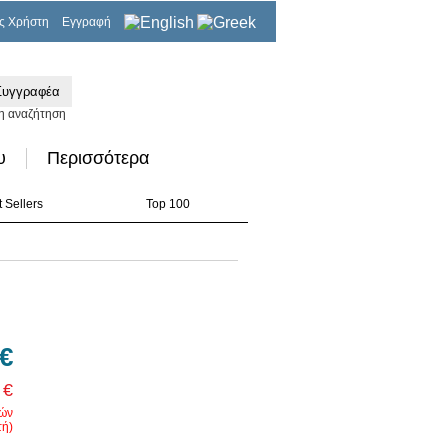
ς Χρήστη
Εγγραφή
0,00€
η αναζήτηση
υ
Περισσότερα
 Sellers
Top 100
 €
 €
ρών
ή)