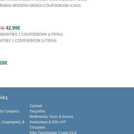
RNING MODERN GREEK-COURSEBOOK+CASS
10%
42,99€
έκπτωση
77€
RTIES 1 COURSEBOOK (LITERA)
10%
26€
έκπτωση
ίες
Σχολικά
δη Γραφείου
Παιχνίδια
Multimedia, Ήχος & Εικόνα
, Ζωγραφικής &
Αναλώσιμα & Είδη Η/Υ
Εποχιακά
Είδη Προστασίας Covid-19 &