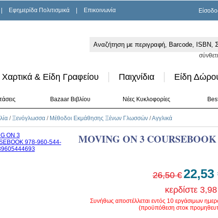
|
Εφημερίδα Πολιτισμικά
|
Επικοινωνία
Είσοδο
σύνθετ
Χαρτικά & Είδη Γραφείου
Παιχνίδια
Είδη Δώρο
τάσεις
Bazaar Βιβλίου
Νέες Κυκλοφορίες
Best
λία
/
Ξενόγλωσσα
/
Μέθοδοι Εκμάθησης Ξένων Γλωσσών
/
Αγγλικά
MOVING ON 3 COURSEBOOK
22,53
26,50 €
κερδίστε 3,98
Συνήθως αποστέλλεται εντός 10 εργάσιμων ημε
(προϋπόθεση στοκ προμηθευτ