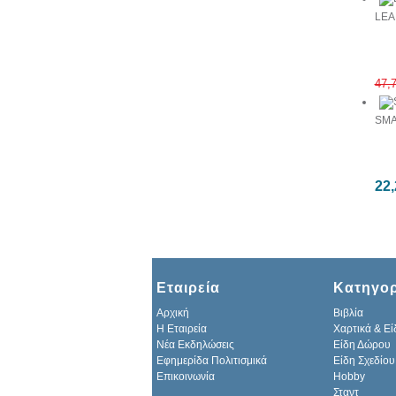
LEA
47,
SMA
22,
Εταιρεία
Κατηγορ
Αρχική
Βιβλία
H Εταιρεία
Χαρτικά & Εί
Νέα Εκδηλώσεις
Είδη Δώρου
Εφημερίδα Πολιτισμικά
Είδη Σχεδίου
Επικοινωνία
Hobby
Σταντ