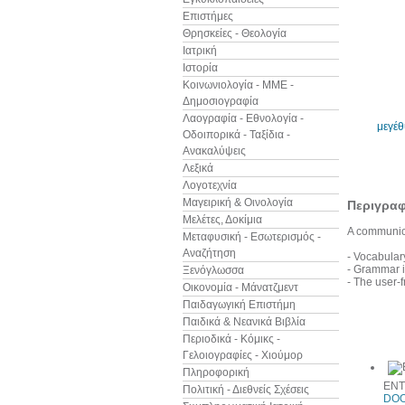
Επιστήμες
Θρησκείες - Θεολογία
Ιατρική
Ιστορία
Κοινωνιολογία - ΜΜΕ -
Δημοσιογραφία
Λαογραφία - Εθνολογία -
μεγέ
Οδοιπορικά - Ταξίδια -
Ανακαλύψεις
Λεξικά
Λογοτεχνία
Μαγειρική & Οινολογία
Περιγρα
Μελέτες, Δοκίμια
A communica
Μεταφυσική - Εσωτερισμός -
Αναζήτηση
- Vocabulary
- Grammar i
Ξενόγλωσσα
- The user-f
Οικονομία - Μάνατζμεντ
Παιδαγωγική Επιστήμη
Παιδικά & Νεανικά Βιβλία
Δείτε ακ
Περιοδικά - Κόμικς -
Γελοιογραφίες - Χιούμορ
Πληροφορική
ENT
Πολιτική - Διεθνείς Σχέσεις
DOO