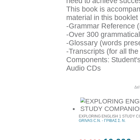
need to achieve succe
This book is accomp
material in this booklet
-Grammar Reference (i
-Over 300 grammatical 
-Glossary (words pres
-Transcripts (for all the
Components: Student's
Audio CDs
Άλλα βιβλία του συγγραφέα
Δεί
EXPLORING ENGLISH 1 STUDY 
GRIVAS C.N. - ΓΡΙΒΑΣ Σ. Ν.