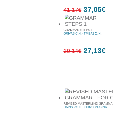
37,05€
41,17€
10%
έκπτωση
GRAMMAR STEPS 1
GRIVAS C.N. - ΓΡΙΒΑΣ Σ. Ν.
27,13€
30,14€
10%
έκπτωση
Συχνά αγοράζονται μαζί
REVISED MASTERMIND GRAMMAR
HAINS PAUL, JOHNSON ANNA