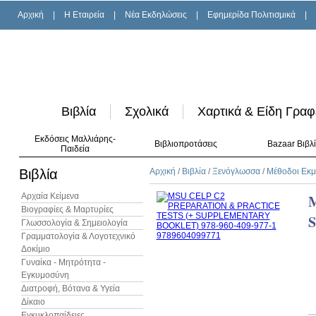
Αρχική
|
H Εταιρεία
|
Νέα Εκδηλώσεις
|
Εφημερίδα Πολιτισμικά
|
Βιβλία
Σχολικά
Χαρτικά & Είδη Γραφ
Εκδόσεις Μαλλιάρης-
Βιβλιοπροτάσεις
Bazaar Βιβλ
Παιδεία
Βιβλία
Αρχική
/
Βιβλία
/
Ξενόγλωσσα
/
Μέθοδοι Εκ
Αρχαία Κείμενα
M
Βιογραφίες & Μαρτυρίες
Γλωσσολογία & Σημειολογία
Γραμματολογία & Λογοτεχνικό
Δοκίμιο
Γυναίκα - Μητρότητα -
Εγκυμοσύνη
Διατροφή, Βότανα & Υγεία
Δίκαιο
Εγκυκλοπαίδειες