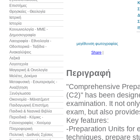
Κ
Επιστήμες
Σ
Θρησκείες - Θεολογία
Δ
Ιατρική
Σ
Ιστορία
I
Κοινωνιολογία - ΜΜΕ -
Δημοσιογραφία
Λαογραφία - Εθνολογία -
μεγέθυνση φωτογραφίας
Οδοιπορικά - Ταξίδια -
Ανακαλύψεις
Share
|
Λεξικά
Λογοτεχνία
Μαγειρική & Οινολογία
Περιγραφή
Μελέτες, Δοκίμια
Μεταφυσική - Εσωτερισμός -
"Comprehensive Prep
Αναζήτηση
(C2)" has been designe
Ξενόγλωσσα
Οικονομία - Μάνατζμεντ
examination. It not onl
Παιδαγωγική Επιστήμη
exam, but also provides
Παιδικά & Νεανικά Βιβλία
Περιοδικά - Κόμικς -
Key features:
Γελοιογραφίες - Χιούμορ
-Preparation Units for 
Πληροφορική
Πολιτική - Διεθνείς Σχέσεις
techniques, prepare stud