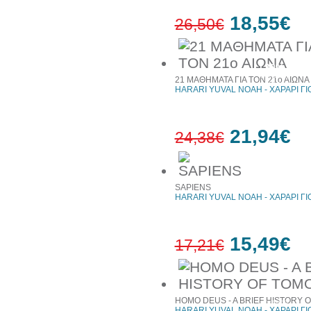
18,55€
26,50€
30%
έκπτωση
21 ΜΑΘΗΜΑΤΑ ΓΙΑ ΤΟΝ 21ο ΑΙΩΝΑ
web
HARARI YUVAL NOAH - ΧΑΡΑΡΙ Γ
21,94€
24,38€
10%
SAPIENS
έκπτωση
HARARI YUVAL NOAH - ΧΑΡΑΡΙ Γ
15,49€
17,21€
10%
HOMO DEUS - A BRIEF HISTORY
έκπτωση
HARARI YUVAL NOAH - ΧΑΡΑΡΙ Γ