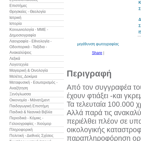
Κ
Επιστήμες
Σ
Θρησκείες - Θεολογία
Ιατρική
Δ
Ιστορία
10%
Σ
έκπτωση
Κοινωνιολογία - ΜΜΕ -
I
Δημοσιογραφία
Λαογραφία - Εθνολογία -
μεγέθυνση φωτογραφίας
Οδοιπορικά - Ταξίδια -
Ανακαλύψεις
Share
|
Λεξικά
Λογοτεχνία
Μαγειρική & Οινολογία
Περιγραφή
Μελέτες, Δοκίμια
Μεταφυσική - Εσωτερισμός -
Από τον συγγραφέα το
Αναζήτηση
έχουν φτιάξει -και γκρε
Ξενόγλωσσα
Οικονομία - Μάνατζμεντ
Τα τελευταία 100.000 χ
Παιδαγωγική Επιστήμη
Αλλά παρά τις ανακαλύψ
Παιδικά & Νεανικά Βιβλία
Περιοδικά - Κόμικς -
περιέλθει πλέον σε υπα
Γελοιογραφίες - Χιούμορ
οικολογικής καταστροφή
Πληροφορική
Πολιτική - Διεθνείς Σχέσεις
παραπληροφόρηση οργι