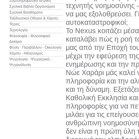
Συμπληρωματική Ιατρική
τεχνητής νοημοσύνης -
Σχολικά Βιβλία Οργανισμού
να μας εξολοθρεύσει. Γ
Σχολικά Βοηθήματα
Ταξιδιωτικοί Οδηγοί & Χάρτες
αυτοκαταστροφικοί;
Τέχνες
Το Nexus κοιτάζει μέσα
Τεχνολογία
Φιλοσοφία - Φιλοσοφικό
καταλάβει πώς η ροή 
Δοκίμιο
μας από την Εποχή του
Φύση - Περιβάλλον - Οικολογία
Χόμπυ - Αθλητισμός
μέχρι την εφεύρεση τη
Ψυχολογία - Ψυχιατρική -
ενημέρωσης και την πρ
Ψυχανάλυση
Νώε Χαράρι μάς καλεί 
πληροφορία και την αλή
και τη δύναμη. Εξετάζ
Καθολική Εκκλησία και
πληροφορίες για να πε
μιλάει για τις επείγου
ανθρώπινη νοημοσύνη α
δεν είναι η πρώτη ύλη