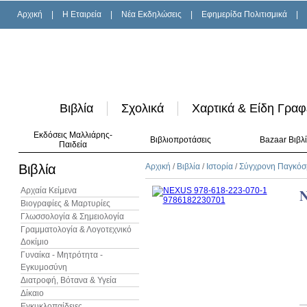
Αρχική
|
H Εταιρεία
|
Νέα Εκδηλώσεις
|
Εφημερίδα Πολιτισμικά
|
Βιβλία
Σχολικά
Χαρτικά & Είδη Γραφ
Εκδόσεις Μαλλιάρης-
Βιβλιοπροτάσεις
Bazaar Βιβλ
Παιδεία
Βιβλία
Αρχική
/
Βιβλία
/
Ιστορία
/
Σύγχρονη Παγκόσμ
Αρχαία Κείμενα
Βιογραφίες & Μαρτυρίες
Γλωσσολογία & Σημειολογία
Γραμματολογία & Λογοτεχνικό
Δοκίμιο
Γυναίκα - Μητρότητα -
Εγκυμοσύνη
Διατροφή, Βότανα & Υγεία
Δίκαιο
Εγκυκλοπαίδειες