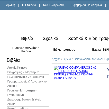
Αρχική
|
H Εταιρεία
|
Νέα Εκδηλώσεις
|
Εφημερίδα Πολιτισμικά
|
Βιβλία
Σχολικά
Χαρτικά & Είδη Γραφ
Εκδόσεις Μαλλιάρης-
Βιβλιοπροτάσεις
Bazaar Βιβλ
Παιδεία
Βιβλία
Αρχική
/
Βιβλία
/
Ξενόγλωσσα
/
Μέθοδοι Εκ
Αρχαία Κείμενα
Βιογραφίες & Μαρτυρίες
D
Γλωσσολογία & Σημειολογία
Γραμματολογία & Λογοτεχνικό
Δοκίμιο
Γυναίκα - Μητρότητα -
Εγκυμοσύνη
Διατροφή, Βότανα & Υγεία
Δίκαιο
Εγκυκλοπαίδειες