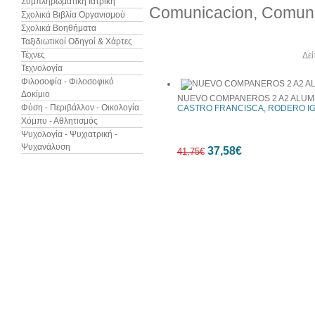
Συμπληρωματική Ιατρική
Comunicacion, Comunic
Σχολικά Βιβλία Οργανισμού
Σχολικά Βοηθήματα
Ταξιδιωτικοί Οδηγοί & Χάρτες
Τέχνες
Άλλα βιβλία του συγγραφέα
Δεί
Τεχνολογία
Φιλοσοφία - Φιλοσοφικό
Δοκίμιο
NUEVO COMPANEROS 2 A2 ALUMN
Φύση - Περιβάλλον - Οικολογία
CASTRO FRANCISCA, RODERO I
Χόμπυ - Αθλητισμός
Ψυχολογία - Ψυχιατρική -
Ψυχανάλυση
37,58€
41,75€
10%
έκπτωση