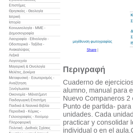
Επιστήμες
Θρησκείες - Θεολογία
Κ
Ιατρική
Σ
Ιστορία
10%
έκπτωση
Κοινωνιολογία - ΜΜΕ -
Δ
Δημοσιογραφία
Σ
Λαογραφία - Εθνολογία -
μεγέθυνση φωτογραφίας
I
Οδοιπορικά - Ταξίδια -
Ανακαλύψεις
Share
|
Λεξικά
Λογοτεχνία
Μαγειρική & Οινολογία
Περιγραφή
Μελέτες, Δοκίμια
Μεταφυσική - Εσωτερισμός -
Cuaderno de ejercicio
Αναζήτηση
alumno, manual para e
Ξενόγλωσσα
Οικονομία - Μάνατζμεντ
Nuevo Companeros 2 cu
Παιδαγωγική Επιστήμη
Punto de partida- para 
Παιδικά & Νεανικά Βιβλία
Περιοδικά - Κόμικς -
unidades. Cada unidad 
Γελοιογραφίες - Χιούμορ
practicar y consolidar 
Πληροφορική
Πολιτική - Διεθνείς Σχέσεις
individual o en el aul