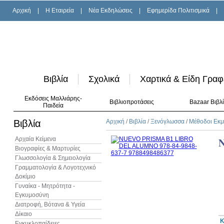
Αρχική
|
H Εταιρεία
|
Νέα Εκδηλώσεις
|
Εφημερίδα Πολιτισμικά
|
Βιβλία
Σχολικά
Χαρτικά & Είδη Γραφ
Εκδόσεις Μαλλιάρης-
Βιβλιοπροτάσεις
Bazaar Βιβλ
Παιδεία
Βιβλία
Αρχική
/
Βιβλία
/
Ξενόγλωσσα
/
Μέθοδοι Εκ
Αρχαία Κείμενα
Βιογραφίες & Μαρτυρίες
Γλωσσολογία & Σημειολογία
Γραμματολογία & Λογοτεχνικό
Δοκίμιο
Γυναίκα - Μητρότητα -
Εγκυμοσύνη
Διατροφή, Βότανα & Υγεία
Δίκαιο
Κ
Εγκυκλοπαίδειες