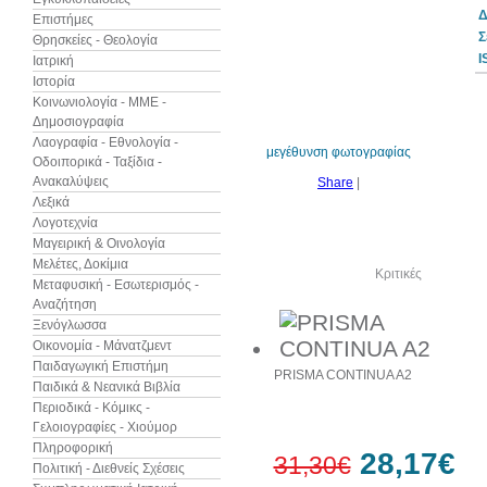
Δ
Επιστήμες
Σ
Θρησκείες - Θεολογία
I
Ιατρική
Ιστορία
Κοινωνιολογία - ΜΜΕ -
Δημοσιογραφία
Λαογραφία - Εθνολογία -
μεγέθυνση φωτογραφίας
Οδοιπορικά - Ταξίδια -
Ανακαλύψεις
Share
|
Λεξικά
Λογοτεχνία
Μαγειρική & Οινολογία
Μελέτες, Δοκίμια
Δείτε ακόμα
Κριτικές
Μεταφυσική - Εσωτερισμός -
Αναζήτηση
Ξενόγλωσσα
Οικονομία - Μάνατζμεντ
Παιδαγωγική Επιστήμη
PRISMA CONTINUA A2
Παιδικά & Νεανικά Βιβλία
Περιοδικά - Κόμικς -
Γελοιογραφίες - Χιούμορ
Πληροφορική
28,17€
31,30€
Πολιτική - Διεθνείς Σχέσεις