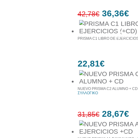
36,36€
42,78€
15%
έκπτωση
PRISMA C1 LIBRO DE EJERCICIOS
22,81€
NUEVO PRISMA C2 ALUMNO + CD
ΣΥΛΛΟΓΙΚΟ
28,67€
31,85€
10%
έκπτωση