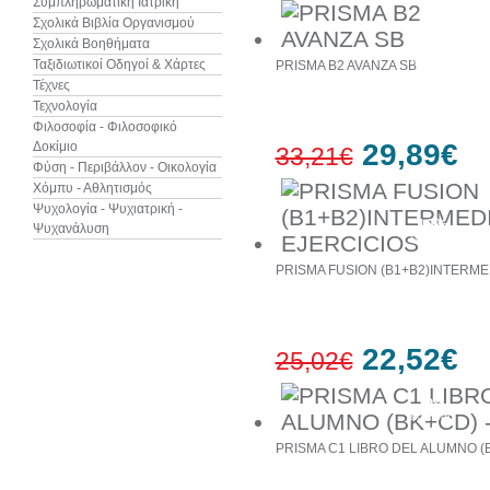
Συμπληρωματική Ιατρική
Σχολικά Βιβλία Οργανισμού
Σχολικά Βοηθήματα
10%
έκπτωση
Ταξιδιωτικοί Οδηγοί & Χάρτες
PRISMA B2 AVANZA SB
Τέχνες
Τεχνολογία
Φιλοσοφία - Φιλοσοφικό
29,89€
Δοκίμιο
33,21€
Φύση - Περιβάλλον - Οικολογία
Χόμπυ - Αθλητισμός
Ψυχολογία - Ψυχιατρική -
10%
Ψυχανάλυση
έκπτωση
PRISMA FUSION (B1+B2)INTERME
22,52€
25,02€
10%
έκπτωση
PRISMA C1 LIBRO DEL ALUMNO (