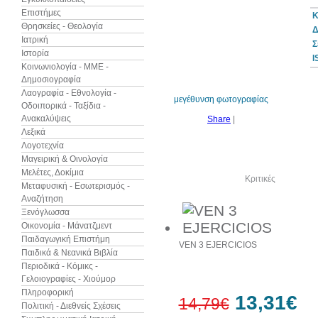
Επιστήμες
Κ
Θρησκείες - Θεολογία
Δ
Ιατρική
Σ
Ιστορία
10%
I
έκπτωση
Κοινωνιολογία - ΜΜΕ -
Δημοσιογραφία
Λαογραφία - Εθνολογία -
μεγέθυνση φωτογραφίας
Οδοιπορικά - Ταξίδια -
Ανακαλύψεις
Share
|
Λεξικά
Λογοτεχνία
Μαγειρική & Οινολογία
Μελέτες, Δοκίμια
Δείτε ακόμα
Κριτικές
Μεταφυσική - Εσωτερισμός -
Αναζήτηση
Ξενόγλωσσα
Οικονομία - Μάνατζμεντ
Παιδαγωγική Επιστήμη
VEN 3 EJERCICIOS
Παιδικά & Νεανικά Βιβλία
Περιοδικά - Κόμικς -
Γελοιογραφίες - Χιούμορ
Πληροφορική
13,31€
14,79€
Πολιτική - Διεθνείς Σχέσεις