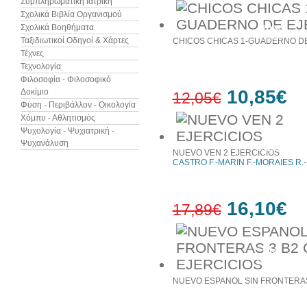
Συμπληρωματική Ιατρική
Σχολικά Βιβλία Οργανισμού
Σχολικά Βοηθήματα
10%
έκπτωση
Ταξιδιωτικοί Οδηγοί & Χάρτες
CHICOS CHICAS 1-GUADERNO DE
Τέχνες
Τεχνολογία
Φιλοσοφία - Φιλοσοφικό
10,85€
Δοκίμιο
12,05€
Φύση - Περιβάλλον - Οικολογία
Χόμπυ - Αθλητισμός
Ψυχολογία - Ψυχιατρική -
10%
Ψυχανάλυση
έκπτωση
NUEVO VEN 2 EJERCICIOS
CASTRO F.-MARIN F.-MORAIES R.-
16,10€
17,89€
10%
έκπτωση
NUEVO ESPANOL SIN FRONTERAS