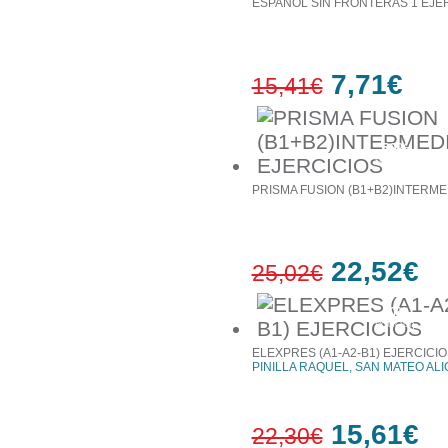
ESPANOL SIN FRONTERAS 1 EJE
7,71€
15,41€
50%
έκπτωση
PRISMA FUSION (B1+B2)INTERME
22,52€
25,02€
10%
έκπτωση
ELEXPRES (A1-A2-B1) EJERCICIO
PINILLA RAQUEL, SAN MATEO ALI
15,61€
22,30€