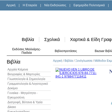
Αρχική
|
H Εταιρεία
|
Νέα Εκδηλώσεις
|
Εφημερίδα Πολιτισμικά
|
Βιβλία
Σχολικά
Χαρτικά & Είδη Γραφ
Εκδόσεις Μαλλιάρης-
Βιβλιοπροτάσεις
Bazaar Βιβλ
Παιδεία
Βιβλία
Αρχική
/
Βιβλία
/
Ξενόγλωσσα
/
Μέθοδοι Εκ
Αρχαία Κείμενα
N
Βιογραφίες & Μαρτυρίες
Γλωσσολογία & Σημειολογία
Γραμματολογία & Λογοτεχνικό
Δοκίμιο
Γυναίκα - Μητρότητα -
Εγκυμοσύνη
Διατροφή, Βότανα & Υγεία
Δίκαιο
Εγκυκλοπαίδειες