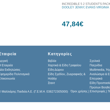
INCREDIBLE 5 2 STUDENT'S PAC
DOOLEY JENNY, EVANS VIRGINIA
47,84€
Εταιρεία
Κατηγορίες
Αρχική
Βιβλία
Σχολικά
H Εταιρεία
Χαρτικά & Είδη Γραφείου
Παιχνίδια
Νέα Εκδηλώσεις
Είδη Δώρου
Multimedia, Ήχ
Εφημερίδα Πολιτισμικά
Είδη Σχεδίου, Ζωγραφικής &
Αναλώσιμα & Ε
Επικοινωνία
Hobby
Εποχιακά
Σταντ
Είδη Προστασί
Πρώτων Βοηθε
Όροι χρήσης
|
Επιστροφές
|
Τ
© Μαλλιάρης Παιδεία Α.Ε. (Γ.Ε.Μ.Η. 038272305000)