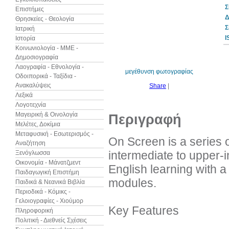
Σ
Επιστήμες
Δ
Θρησκείες - Θεολογία
Σ
Ιατρική
I
Ιστορία
Κοινωνιολογία - ΜΜΕ -
Δημοσιογραφία
Λαογραφία - Εθνολογία -
μεγέθυνση φωτογραφίας
Οδοιπορικά - Ταξίδια -
Ανακαλύψεις
Share
|
Λεξικά
Λογοτεχνία
Μαγειρική & Οινολογία
Περιγραφή
Μελέτες, Δοκίμια
Μεταφυσική - Εσωτερισμός -
On Screen is a series o
Αναζήτηση
intermediate to upper-
Ξενόγλωσσα
Οικονομία - Μάνατζμεντ
English learning with a
Παιδαγωγική Επιστήμη
modules.
Παιδικά & Νεανικά Βιβλία
Περιοδικά - Κόμικς -
Γελοιογραφίες - Χιούμορ
Key Features
Πληροφορική
Πολιτική - Διεθνείς Σχέσεις