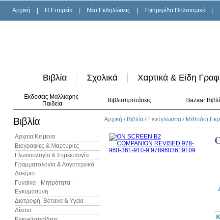
Αρχική
|
H Εταιρεία
|
Νέα Εκδηλώσεις
|
Εφημερίδα Πολιτισμικά
|
Βιβλία
Σχολικά
Χαρτικά & Είδη Γραφ
Εκδόσεις Μαλλιάρης-
Βιβλιοπροτάσεις
Bazaar Βιβλ
Παιδεία
Βιβλία
Αρχική
/
Βιβλία
/
Ξενόγλωσσα
/
Μέθοδοι Εκ
Αρχαία Κείμενα
Βιογραφίες & Μαρτυρίες
Γλωσσολογία & Σημειολογία
Γραμματολογία & Λογοτεχνικό
Δοκίμιο
Γυναίκα - Μητρότητα -
Εγκυμοσύνη
Διατροφή, Βότανα & Υγεία
Δίκαιο
Κ
Εγκυκλοπαίδειες