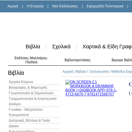
Αρχική
|
H Εταιρεία
|
Νέα Εκδηλώσεις
|
Εφημερίδα Πολιτισμικά
|
Βιβλία
Σχολικά
Χαρτικά & Είδη Γραφ
Εκδόσεις Μαλλιάρης-
Βιβλιοπροτάσεις
Bazaar Βιβλ
Παιδεία
Βιβλία
Αρχική
/
Βιβλία
/
Ξενόγλωσσα
/
Μέθοδοι Εκ
Αρχαία Κείμενα
Βιογραφίες & Μαρτυρίες
Γλωσσολογία & Σημειολογία
Γραμματολογία & Λογοτεχνικό
Δοκίμιο
Γυναίκα - Μητρότητα -
Εγκυμοσύνη
Διατροφή, Βότανα & Υγεία
Δίκαιο
Εγκυκλοπαίδειες