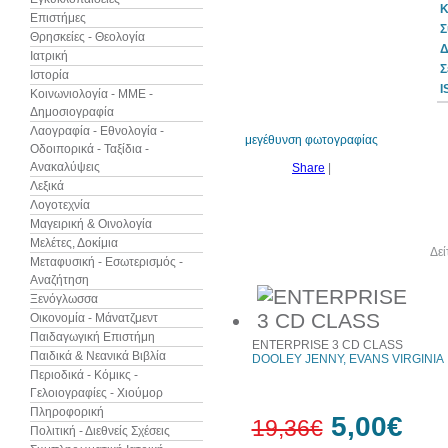
Κ
Επιστήμες
Σ
Θρησκείες - Θεολογία
Δ
Ιατρική
Σ
Ιστορία
I
Κοινωνιολογία - ΜΜΕ -
Δημοσιογραφία
Λαογραφία - Εθνολογία -
μεγέθυνση φωτογραφίας
Οδοιπορικά - Ταξίδια -
Ανακαλύψεις
Share
|
Λεξικά
Λογοτεχνία
Μαγειρική & Οινολογία
Μελέτες, Δοκίμια
Άλλα βιβλία του συγγραφέα
Δεί
Μεταφυσική - Εσωτερισμός -
Αναζήτηση
Ξενόγλωσσα
Οικονομία - Μάνατζμεντ
Παιδαγωγική Επιστήμη
ENTERPRISE 3 CD CLASS
Παιδικά & Νεανικά Βιβλία
DOOLEY JENNY, EVANS VIRGINIA
Περιοδικά - Κόμικς -
Γελοιογραφίες - Χιούμορ
Πληροφορική
5,00€
19,36€
Πολιτική - Διεθνείς Σχέσεις