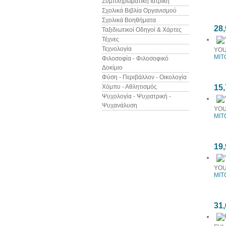
Συμπληρωματική Ιατρική
Σχολικά Βιβλία Οργανισμού
Σχολικά Βοηθήματα
28,
Ταξιδιωτικοί Οδηγοί & Χάρτες
Τέχνες
Τεχνολογία
YOU
MIT
Φιλοσοφία - Φιλοσοφικό
Δοκίμιο
Φύση - Περιβάλλον - Οικολογία
Χόμπυ - Αθλητισμός
15,
Ψυχολογία - Ψυχιατρική -
Ψυχανάλυση
YOU
MIT
19,
YOU
MIT
31,