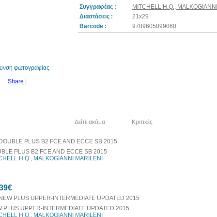
Συγγραφέας :
MITCHELL H.Q., MALKOGIANNI
Διαστάσεις :
21x29
Barcode :
9789605099060
θυνση φωτογραφίας
Share
|
λία του συγγραφέα
Δείτε ακόμα
Κριτικές
BLE PLUS B2 FCE AND ECCE SB 2015
CHELL H.Q., MALKOGIANNI MARILENI
39€
 PLUS UPPER-INTERMEDIATE UPDATED 2015
CHELL H.Q., MALKOGIANNI MARILENI