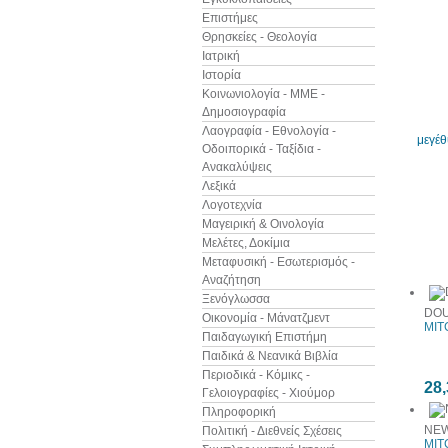
Επιστήμες
Θρησκείες - Θεολογία
Ιατρική
Ιστορία
Κοινωνιολογία - ΜΜΕ -
Δημοσιογραφία
Λαογραφία - Εθνολογία -
μεγέ
Οδοιπορικά - Ταξίδια -
Ανακαλύψεις
Λεξικά
Λογοτεχνία
Μαγειρική & Οινολογία
Μελέτες, Δοκίμια
Άλλα βιβ
Μεταφυσική - Εσωτερισμός -
Αναζήτηση
Ξενόγλωσσα
DOU
Οικονομία - Μάνατζμεντ
MIT
Παιδαγωγική Επιστήμη
Παιδικά & Νεανικά Βιβλία
Περιοδικά - Κόμικς -
28,
Γελοιογραφίες - Χιούμορ
Πληροφορική
NEW
Πολιτική - Διεθνείς Σχέσεις
MIT