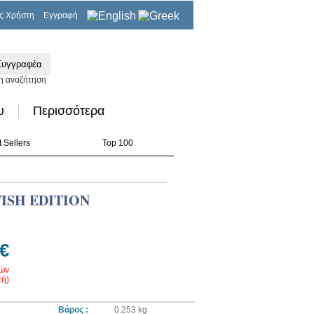
ς Χρήστη
Εγγραφή
0,00€
η αναζήτηση
υ
Περισσότερα
 Sellers
Top 100
ISH EDITION
 €
ρών
ή)
Βάρος :
0.253 kg