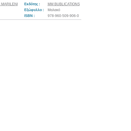
 MARILENI
Εκδότης :
MM BUBLICATIONS
Εξώφυλλο :
Μαλακό
ISBN :
978-960-509-906-0