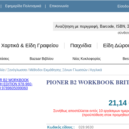
|
Εφημερίδα Πολιτισμικά
|
Επικοινωνία
Είσοδο
σύνθετ
Χαρτικά & Είδη Γραφείου
Παιχνίδια
Είδη Δώρο
τάσεις
Bazaar Βιβλίου
Νέες Κυκλοφορίες
Best
λία
/
Ξενόγλωσσα
/
Μέθοδοι Εκμάθησης Ξένων Γλωσσών
/
Αγγλικά
PIONER B2 WORKBOOK BRIT
21,14
Συνήθως αποστέλλεται εντός 10 εργάσιμων ημε
(προϋπόθεση στοκ προμηθευτ
Κωδικός είδους :
028.9630