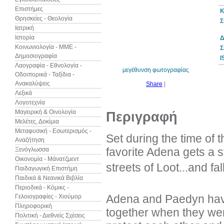
Επιστήμες
Κ
Θρησκείες - Θεολογία
Σ
Ιατρική
Ιστορία
Δ
10%
έκπτωση
Κοινωνιολογία - ΜΜΕ -
Σ
Δημοσιογραφία
I
Λαογραφία - Εθνολογία -
μεγέθυνση φωτογραφίας
Οδοιπορικά - Ταξίδια -
Ανακαλύψεις
Share
|
Λεξικά
Λογοτεχνία
Μαγειρική & Οινολογία
Περιγραφή
Μελέτες, Δοκίμια
Μεταφυσική - Εσωτερισμός -
Set during the time of
Αναζήτηση
favorite Adena gets a s
Ξενόγλωσσα
Οικονομία - Μάνατζμεντ
streets of Loot...and fa
Παιδαγωγική Επιστήμη
Παιδικά & Νεανικά Βιβλία
Περιοδικά - Κόμικς -
Adena and Paedyn have
Γελοιογραφίες - Χιούμορ
Πληροφορική
together when they wer
Πολιτική - Διεθνείς Σχέσεις