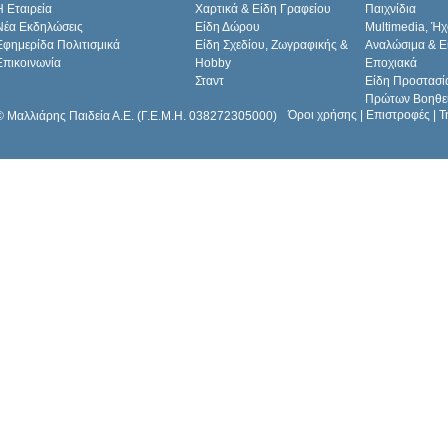
H Εταιρεία
Χαρτικά & Είδη Γραφείου
Παιχνίδια
Νέα Εκδηλώσεις
Είδη Δώρου
Multimedia, Ήχ
Εφημερίδα Πολιτισμικά
Είδη Σχεδίου, Ζωγραφικής &
Αναλώσιμα & Ε
Επικοινωνία
Hobby
Εποχιακά
Σταντ
Είδη Προστασί
Πρώτων Βοηθε
Όροι χρήσης
|
Επιστροφές
|
Τ
© Μαλλιάρης Παιδεία Α.Ε. (Γ.Ε.Μ.Η. 038272305000)