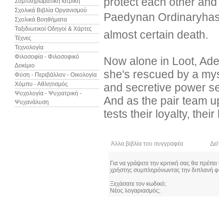
protect each other and 
Συμπληρωματική Ιατρική
Σχολικά Βιβλία Οργανισμού
Paedynan Ordinaryhas
Σχολικά Βοηθήματα
Ταξιδιωτικοί Οδηγοί & Χάρτες
almost certain death.
Τέχνες
Τεχνολογία
Φιλοσοφία - Φιλοσοφικό
Now alone in Loot, Aden
Δοκίμιο
she's rescued by a my
Φύση - Περιβάλλον - Οικολογία
Χόμπυ - Αθλητισμός
and secretive power set
Ψυχολογία - Ψυχιατρική -
And as the pair team up
Ψυχανάλυση
tests their loyalty, their
Άλλα βιβλία του συγγραφέα
Δεί
Για να γράψετε την κριτική σας θα πρέπει
χρήστης συμπληρόνωντας την διπλανή φ
Ξεχάσατε τον κωδικό;
Νέος λογαριασμός;