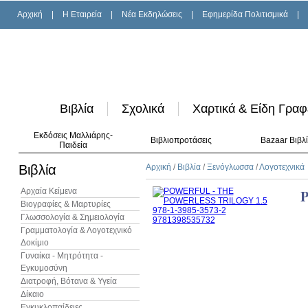
Αρχική
|
H Εταιρεία
|
Νέα Εκδηλώσεις
|
Εφημερίδα Πολιτισμικά
|
Βιβλία
Σχολικά
Χαρτικά & Είδη Γραφ
Εκδόσεις Μαλλιάρης-
Βιβλιοπροτάσεις
Bazaar Βιβλ
Παιδεία
Βιβλία
Αρχική
/
Βιβλία
/
Ξενόγλωσσα
/
Λογοτεχνικά
Αρχαία Κείμενα
Βιογραφίες & Μαρτυρίες
Γλωσσολογία & Σημειολογία
Γραμματολογία & Λογοτεχνικό
Δοκίμιο
Γυναίκα - Μητρότητα -
Εγκυμοσύνη
Διατροφή, Βότανα & Υγεία
Δίκαιο
Εγκυκλοπαίδειες