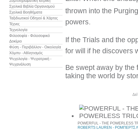
Συμπληρωματική Ιατρική
Σχολικά Βιβλία Οργανισμού
thrown into the Purging 
Σχολικά Βοηθήματα
Ταξιδιωτικοί Οδηγοί & Χάρτες
powers.
Τέχνες
Τεχνολογία
Φιλοσοφία - Φιλοσοφικό
If the Trials and the opp
Δοκίμιο
Φύση - Περιβάλλον - Οικολογία
for will if he discovers
Χόμπυ - Αθλητισμός
Ψυχολογία - Ψυχιατρική -
Ψυχανάλυση
Be swept away by the fir
taking the world by sto
Άλλα βιβλία του συγγραφέα
Δεί
POWERFUL - THE POWERLESS TR
ROBERTS LAUREN - ΡΟΜΠΕΡΤΣ 