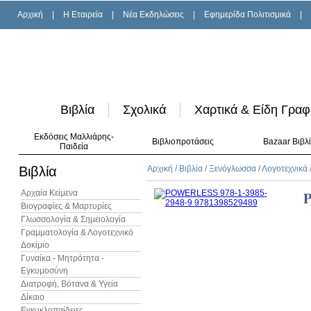
Αρχική
|
H Εταιρεία
|
Νέα Εκδηλώσεις
|
Εφημερίδα Πολιτισμικά
|
Βιβλία
Σχολικά
Χαρτικά & Είδη Γραφ
Εκδόσεις Μαλλιάρης-
Βιβλιοπροτάσεις
Bazaar Βιβλ
Παιδεία
Βιβλία
Αρχική
/
Βιβλία
/
Ξενόγλωσσα
/
Λογοτεχνικά
Αρχαία Κείμενα
Βιογραφίες & Μαρτυρίες
Γλωσσολογία & Σημειολογία
Γραμματολογία & Λογοτεχνικό
Δοκίμιο
Γυναίκα - Μητρότητα -
Εγκυμοσύνη
Διατροφή, Βότανα & Υγεία
Δίκαιο
Εγκυκλοπαίδειες