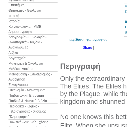
Επιστήμες
Κ
Θρησκείες - Θεολογία
Σ
Ιατρική
Ιστορία
Δ
10%
έκπτωση
Κοινωνιολογία - ΜΜΕ -
Σ
Δημοσιογραφία
I
Λαογραφία - Εθνολογία -
μεγέθυνση φωτογραφίας
Οδοιπορικά - Ταξίδια -
Ανακαλύψεις
Share
|
Λεξικά
Λογοτεχνία
Μαγειρική & Οινολογία
Περιγραφή
Μελέτες, Δοκίμια
Μεταφυσική - Εσωτερισμός -
Only the extraordinary 
Αναζήτηση
The Elites. The Elites
Ξενόγλωσσα
Οικονομία - Μάνατζμεντ
by the Plague, while th
Παιδαγωγική Επιστήμη
kingdom and shunned f
Παιδικά & Νεανικά Βιβλία
Περιοδικά - Κόμικς -
Γελοιογραφίες - Χιούμορ
No one knows this bett
Πληροφορική
Πολιτική - Διεθνείς Σχέσεις
Elite. When she unsuspe