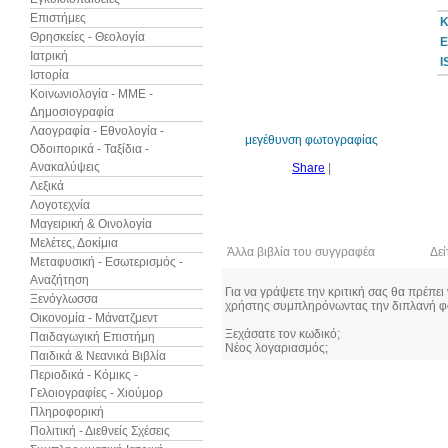
Επιστήμες
Κ
Θρησκείες - Θεολογία
Ε
Ιατρική
I
Ιστορία
79%
έκπτωση
Κοινωνιολογία - ΜΜΕ -
Δημοσιογραφία
Λαογραφία - Εθνολογία -
μεγέθυνση φωτογραφίας
Οδοιπορικά - Ταξίδια -
Ανακαλύψεις
Share
|
Λεξικά
Λογοτεχνία
Μαγειρική & Οινολογία
Μελέτες, Δοκίμια
Άλλα βιβλία του συγγραφέα
Δεί
Μεταφυσική - Εσωτερισμός -
Αναζήτηση
Για να γράψετε την κριτική σας θα πρέπει
Ξενόγλωσσα
χρήστης συμπληρόνωντας την διπλανή φ
Οικονομία - Μάνατζμεντ
Ξεχάσατε τον κωδικό;
Παιδαγωγική Επιστήμη
Νέος λογαριασμός;
Παιδικά & Νεανικά Βιβλία
Περιοδικά - Κόμικς -
Γελοιογραφίες - Χιούμορ
Πληροφορική
Πολιτική - Διεθνείς Σχέσεις