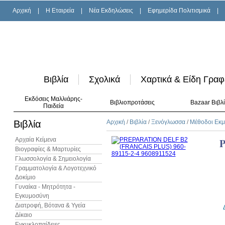
Αρχική
|
H Εταιρεία
|
Νέα Εκδηλώσεις
|
Εφημερίδα Πολιτισμικά
|
Βιβλία
Σχολικά
Χαρτικά & Είδη Γραφ
Εκδόσεις Μαλλιάρης-
Βιβλιοπροτάσεις
Bazaar Βιβλ
Παιδεία
Βιβλία
Αρχική
/
Βιβλία
/
Ξενόγλωσσα
/
Μέθοδοι Εκ
Αρχαία Κείμενα
P
Βιογραφίες & Μαρτυρίες
Γλωσσολογία & Σημειολογία
Γραμματολογία & Λογοτεχνικό
Δοκίμιο
Γυναίκα - Μητρότητα -
Εγκυμοσύνη
Διατροφή, Βότανα & Υγεία
Δίκαιο
Εγκυκλοπαίδειες