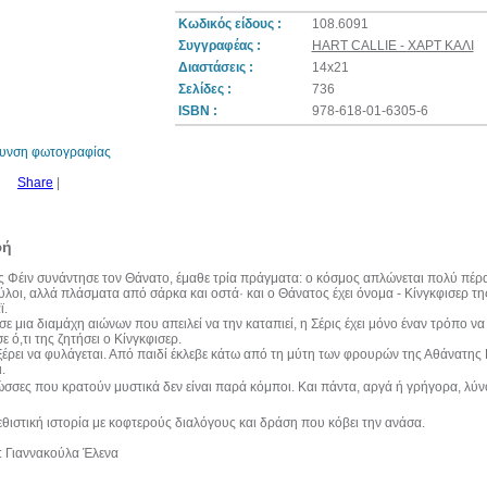
Κωδικός είδους :
108.6091
Συγγραφέας :
HART CALLIE - ΧΑΡΤ ΚΑΛΙ
Διαστάσεις :
14x21
10%
Σελίδες :
736
έκπτωση
ISBN :
978-618-01-6305-6
θυνση φωτογραφίας
Share
|
φή
ς Φέιν συνάντησε τον Θάνατο, έμαθε τρία πράγματα: ο κόσμος απλώνεται πολύ πέρ
ρύλοι, αλλά πλάσματα από σάρκα και οστά· και ο Θάνατος έχει όνομα - Κίνγκφισερ τ
ϊ.
ε μια διαμάχη αιώνων που απειλεί να την καταπιεί, η Σέρις έχει μόνο έναν τρόπο να 
 ό,τι της ζητήσει ο Κίνγκφισερ.
ξέρει να φυλάγεται. Από παιδί έκλεβε κάτω από τη μύτη των φρουρών της Αθάνατης 
.
σσες που κρατούν μυστικά δεν είναι παρά κόμποι. Και πάντα, αργά ή γρήγορα, λύνο
θιστική ιστορία με κοφτερούς διαλόγους και δράση που κόβει την ανάσα.
 Γιαννακούλα Έλενα