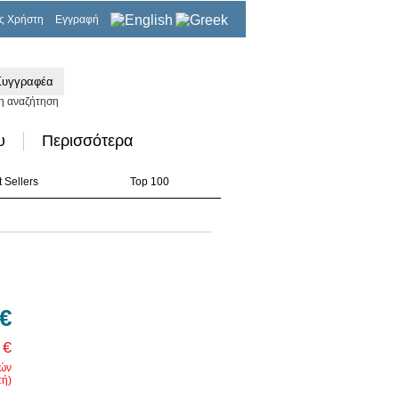
ς Χρήστη
Εγγραφή
0,00€
η αναζήτηση
υ
Περισσότερα
 Sellers
Top 100
 €
 €
ρών
ή)