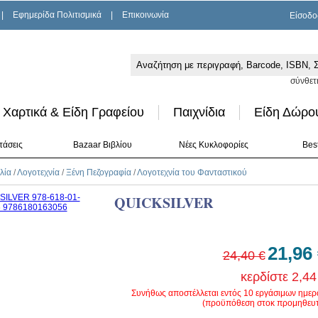
|
Εφημερίδα Πολιτισμικά
|
Επικοινωνία
Είσοδο
σύνθετ
Χαρτικά & Είδη Γραφείου
Παιχνίδια
Είδη Δώρο
τάσεις
Bazaar Βιβλίου
Νέες Κυκλοφορίες
Best
λία
/
Λογοτεχνία
/
Ξένη Πεζογραφία
/
Λογοτεχνία του Φανταστικού
QUICKSILVER
21,96
24,40 €
κερδίστε 2,44
Συνήθως αποστέλλεται εντός 10 εργάσιμων ημε
(προϋπόθεση στοκ προμηθευτ