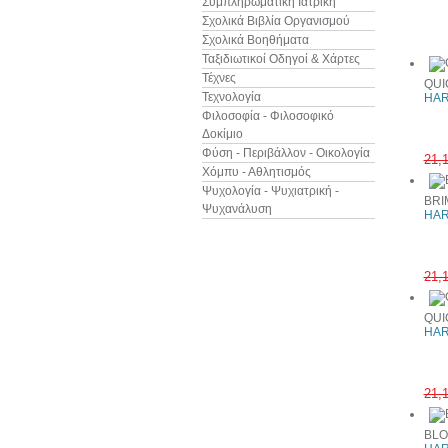
Συμπληρωματική Ιατρική
Σχολικά Βιβλία Οργανισμού
Άλλα βιβ
Σχολικά Βοηθήματα
Ταξιδιωτικοί Οδηγοί & Χάρτες
Τέχνες
QUI
Τεχνολογία
HAR
Φιλοσοφία - Φιλοσοφικό
Δοκίμιο
Φύση - Περιβάλλον - Οικολογία
21,
Χόμπυ - Αθλητισμός
Ψυχολογία - Ψυχιατρική -
BRI
Ψυχανάλυση
HAR
21,
QUI
HAR
21,
BLO