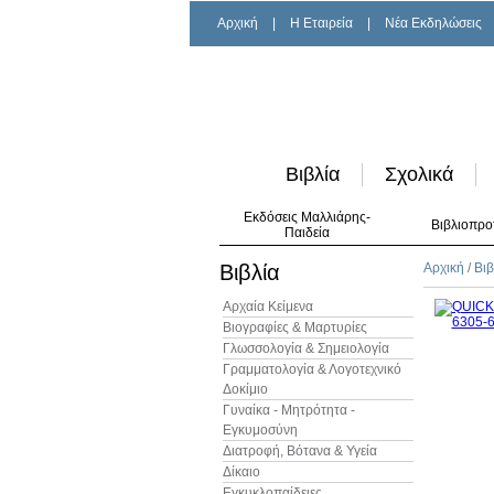
Αρχική
|
H Εταιρεία
|
Νέα Εκδηλώσεις
Βιβλία
Σχολικά
Εκδόσεις Μαλλιάρης-
Βιβλιοπρο
Παιδεία
Βιβλία
Αρχική
/
Βιβ
Αρχαία Κείμενα
Βιογραφίες & Μαρτυρίες
Γλωσσολογία & Σημειολογία
Γραμματολογία & Λογοτεχνικό
Δοκίμιο
Γυναίκα - Μητρότητα -
Εγκυμοσύνη
Διατροφή, Βότανα & Υγεία
Δίκαιο
Εγκυκλοπαίδειες