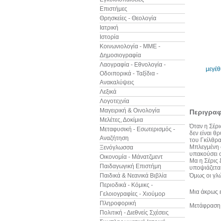
Επιστήμες
Θρησκείες - Θεολογία
Ιατρική
Ιστορία
Κοινωνιολογία - ΜΜΕ -
Δημοσιογραφία
Λαογραφία - Εθνολογία -
μεγέ
Οδοιπορικά - Ταξίδια -
Ανακαλύψεις
Λεξικά
Λογοτεχνία
Μαγειρική & Οινολογία
Περιγρα
Μελέτες, Δοκίμια
Όταν η Σέρι
Μεταφυσική - Εσωτερισμός -
δεν είναι θ
Αναζήτηση
του Γκίλθρα
Μπλεγμένη σ
Ξενόγλωσσα
υπακούσει σε
Οικονομία - Μάνατζμεντ
Μα η Σέρις 
Παιδαγωγική Επιστήμη
υποψιάζεται
Παιδικά & Νεανικά Βιβλία
Όμως οι γλώ
Περιοδικά - Κόμικς -
Μια άκρως ε
Γελοιογραφίες - Χιούμορ
Πληροφορική
Μετάφραση:
Πολιτική - Διεθνείς Σχέσεις