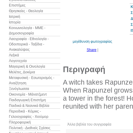
Επιστήμες
Κ
Θρησκείες - Θεολογία
Σ
Ιατρική
Δ
Ιστορία
Σ
Κοινωνιολογία - ΜΜΕ -
I
Δημοσιογραφία
Λαογραφία - Εθνολογία -
μεγέθυνση φωτογραφίας
Οδοιπορικά - Ταξίδια -
Ανακαλύψεις
Share
|
Λεξικά
Λογοτεχνία
Μαγειρική & Οινολογία
Περιγραφή
Μελέτες, Δοκίμια
Μεταφυσική - Εσωτερισμός -
A witch takes Rapunzel
Αναζήτηση
When Rapunzel grows in
Ξενόγλωσσα
Οικονομία - Μάνατζμεντ
a tower in the forest! 
Παιδαγωγική Επιστήμη
reunited with her paren
Παιδικά & Νεανικά Βιβλία
Περιοδικά - Κόμικς -
Γελοιογραφίες - Χιούμορ
Πληροφορική
Άλλα βιβλία του συγγραφέα
Κρι
Πολιτική - Διεθνείς Σχέσεις