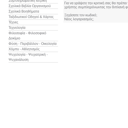
Συμπληρωματική Ιατρική
Για να γράψετε την κριτική σας θα πρέπει
Σχολικά Βιβλία Οργανισμού
χρήστης συμπληρόνωντας την διπλανή φ
Σχολικά Βοηθήματα
Ξεχάσατε τον κωδικό;
Ταξιδιωτικοί Οδηγοί & Χάρτες
Νέος λογαριασμός;
Τέχνες
Τεχνολογία
Φιλοσοφία - Φιλοσοφικό
Δοκίμιο
Φύση - Περιβάλλον - Οικολογία
Χόμπυ - Αθλητισμός
Ψυχολογία - Ψυχιατρική -
Ψυχανάλυση