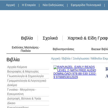
Αρχική
|
H Εταιρεία
|
Νέα Εκδηλώσεις
|
Εφημερίδα Πολιτισμικά
|
Βιβλία
Σχολικά
Χαρτικά & Είδη Γραφ
Εκδόσεις Μαλλιάρης-
Βιβλιοπροτάσεις
Bazaar Βιβλ
Παιδεία
Βιβλία
Αρχική
/
Βιβλία
/
Ξενόγλωσσα
/
Μέθοδοι Εκ
Αρχαία Κείμενα
Βιογραφίες & Μαρτυρίες
Γλωσσολογία & Σημειολογία
Γραμματολογία & Λογοτεχνικό
Δοκίμιο
Γυναίκα - Μητρότητα -
Εγκυμοσύνη
Διατροφή, Βότανα & Υγεία
Δίκαιο
Εγκυκλοπαίδειες