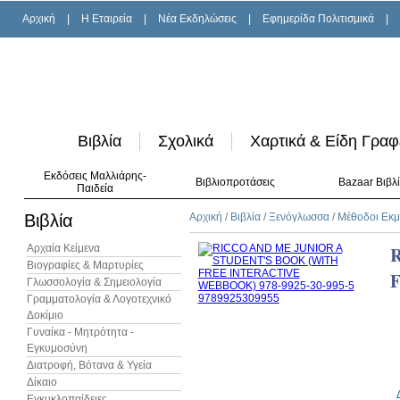
Αρχική
|
H Εταιρεία
|
Νέα Εκδηλώσεις
|
Εφημερίδα Πολιτισμικά
|
Βιβλία
Σχολικά
Χαρτικά & Είδη Γραφ
Εκδόσεις Μαλλιάρης-
Βιβλιοπροτάσεις
Bazaar Βιβλ
Παιδεία
Βιβλία
Αρχική
/
Βιβλία
/
Ξενόγλωσσα
/
Μέθοδοι Εκ
Αρχαία Κείμενα
Βιογραφίες & Μαρτυρίες
Γλωσσολογία & Σημειολογία
Γραμματολογία & Λογοτεχνικό
Δοκίμιο
Γυναίκα - Μητρότητα -
Εγκυμοσύνη
Διατροφή, Βότανα & Υγεία
Δίκαιο
Εγκυκλοπαίδειες