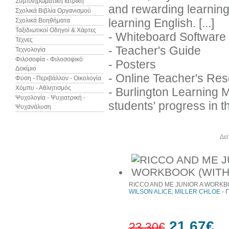
Συμπληρωματική Ιατρική
and rewarding learning 
Σχολικά Βιβλία Οργανισμού
learning English. [...]
Σχολικά Βοηθήματα
Ταξιδιωτικοί Οδηγοί & Χάρτες
- Whiteboard Software
Τέχνες
- Teacher's Guide
Τεχνολογία
Φιλοσοφία - Φιλοσοφικό
- Posters
Δοκίμιο
- Online Teacher's Res
Φύση - Περιβάλλον - Οικολογία
Χόμπυ - Αθλητισμός
- Burlington Learning 
Ψυχολογία - Ψυχιατρική -
students' progress in t
Ψυχανάλυση
Άλλα βιβλία του συγγραφέα
Δεί
RICCO AND ME JUNIOR A WORKBO
WILSON ALICE, MILLER CHLOE - Γ
21,67€
23,30€