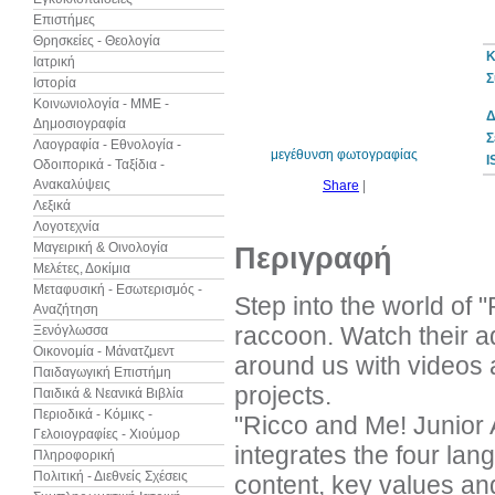
Επιστήμες
Θρησκείες - Θεολογία
Κ
Ιατρική
Σ
Ιστορία
7%
έκπτωση
Κοινωνιολογία - ΜΜΕ -
Δ
Δημοσιογραφία
Σ
Λαογραφία - Εθνολογία -
μεγέθυνση φωτογραφίας
I
Οδοιπορικά - Ταξίδια -
Ανακαλύψεις
Share
|
Λεξικά
Λογοτεχνία
Μαγειρική & Οινολογία
Περιγραφή
Μελέτες, Δοκίμια
Μεταφυσική - Εσωτερισμός -
Step into the world of 
Αναζήτηση
raccoon. Watch their a
Ξενόγλωσσα
Οικονομία - Μάνατζμεντ
around us with videos
Παιδαγωγική Επιστήμη
projects.
Παιδικά & Νεανικά Βιβλία
Περιοδικά - Κόμικς -
"Ricco and Me! Junior A
Γελοιογραφίες - Χιούμορ
integrates the four lan
Πληροφορική
Πολιτική - Διεθνείς Σχέσεις
content, key values and 