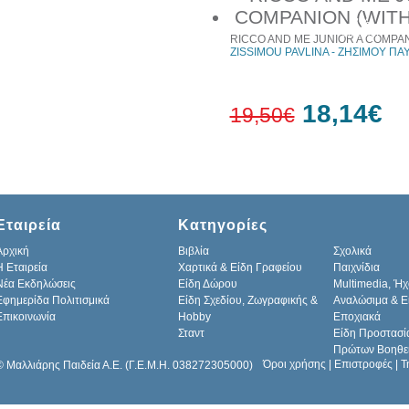
7%
έκπτωση
RICCO AND ME JUNIOR A COMPAN
ZISSIMOU PAVLINA - ΖΗΣΙΜΟΥ ΠΑ
18,14€
19,50€
7%
έκπτωση
Εταιρεία
Κατηγορίες
Αρχική
Βιβλία
Σχολικά
H Εταιρεία
Χαρτικά & Είδη Γραφείου
Παιχνίδια
Νέα Εκδηλώσεις
Είδη Δώρου
Multimedia, Ήχ
Εφημερίδα Πολιτισμικά
Είδη Σχεδίου, Ζωγραφικής &
Αναλώσιμα & Ε
Επικοινωνία
Hobby
Εποχιακά
Σταντ
Είδη Προστασί
Πρώτων Βοηθε
Όροι χρήσης
|
Επιστροφές
|
Τ
© Μαλλιάρης Παιδεία Α.Ε. (Γ.Ε.Μ.Η. 038272305000)