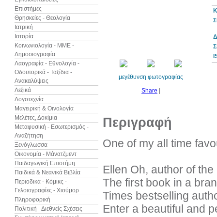
Επιστήμες
Κ
Θρησκείες - Θεολογία
Σ
Ιατρική
Ιστορία
Δ
10%
έκπτωση
Κοινωνιολογία - ΜΜΕ -
Σ
Δημοσιογραφία
I
Λαογραφία - Εθνολογία -
Οδοιπορικά - Ταξίδια -
μεγέθυνση φωτογραφίας
Ανακαλύψεις
Λεξικά
Share
|
Λογοτεχνία
Μαγειρική & Οινολογία
Μελέτες, Δοκίμια
Περιγραφή
Μεταφυσική - Εσωτερισμός -
Αναζήτηση
One of my all time favo
Ξενόγλωσσα
Οικονομία - Μάνατζμεντ
Παιδαγωγική Επιστήμη
Ellen Oh, author of the
Παιδικά & Νεανικά Βιβλία
The first book in a br
Περιοδικά - Κόμικς -
Γελοιογραφίες - Χιούμορ
Times bestselling auth
Πληροφορική
Enter a beautiful and p
Πολιτική - Διεθνείς Σχέσεις