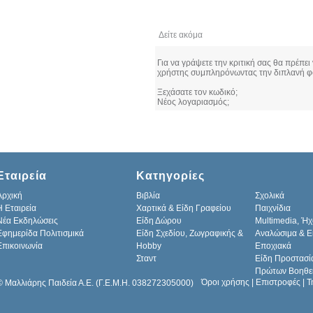
Δείτε ακόμα
Κριτικές
Για να γράψετε την κριτική σας θα πρέπει
χρήστης συμπληρόνωντας την διπλανή φ
Ξεχάσατε τον κωδικό;
Νέος λογαριασμός;
Εταιρεία
Κατηγορίες
Αρχική
Βιβλία
Σχολικά
H Εταιρεία
Χαρτικά & Είδη Γραφείου
Παιχνίδια
Νέα Εκδηλώσεις
Είδη Δώρου
Multimedia, Ήχ
Εφημερίδα Πολιτισμικά
Είδη Σχεδίου, Ζωγραφικής &
Αναλώσιμα & Ε
Επικοινωνία
Hobby
Εποχιακά
Σταντ
Είδη Προστασί
Πρώτων Βοηθε
Όροι χρήσης
|
Επιστροφές
|
Τ
© Μαλλιάρης Παιδεία Α.Ε. (Γ.Ε.Μ.Η. 038272305000)