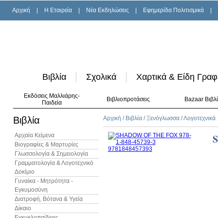
Αρχική
|
H Εταιρεία
|
Νέα Εκδηλώσεις
|
Εφημερίδα Πολιτισμικά
|
Βιβλία
Σχολικά
Χαρτικά & Είδη Γραφ
Εκδόσεις Μαλλιάρης-
Βιβλιοπροτάσεις
Bazaar Βιβλ
Παιδεία
Βιβλία
Αρχική
/
Βιβλία
/
Ξενόγλωσσα
/
Λογοτεχνικά
Αρχαία Κείμενα
Βιογραφίες & Μαρτυρίες
Γλωσσολογία & Σημειολογία
Γραμματολογία & Λογοτεχνικό
Δοκίμιο
Γυναίκα - Μητρότητα -
Εγκυμοσύνη
Διατροφή, Βότανα & Υγεία
Δίκαιο
Εγκυκλοπαίδειες