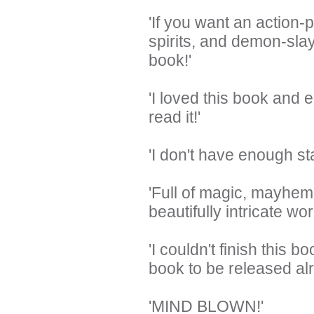
'If you want an action-
spirits, and demon-sla
book!'
'I loved this book and 
read it!'
'I don't have enough st
'Full of magic, mayhem
beautifully intricate worl
'I couldn't finish this b
book to be released alr
'MIND BLOWN!'