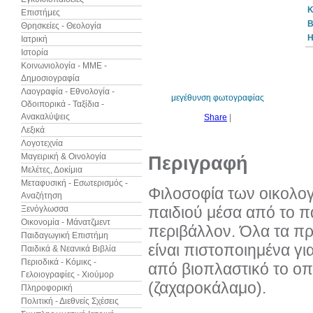
Κ
Επιστήμες
B
Θρησκείες - Θεολογία
Η
Ιατρική
Ιστορία
Κοινωνιολογία - ΜΜΕ -
Δημοσιογραφία
Λαογραφία - Εθνολογία -
μεγέθυνση φωτογραφίας
Οδοιπορικά - Ταξίδια -
Ανακαλύψεις
Share
|
Λεξικά
Λογοτεχνία
Μαγειρική & Οινολογία
Περιγραφή
Μελέτες, Δοκίμια
Μεταφυσική - Εσωτερισμός -
Φιλοσοφία των οικολογ
Αναζήτηση
παιδιού μέσα από το πα
Ξενόγλωσσα
Οικονομία - Μάνατζμεντ
περιβάλλον. Όλα τα πρ
Παιδαγωγική Επιστήμη
είναι πιστοποιημένα γι
Παιδικά & Νεανικά Βιβλία
Περιοδικά - Κόμικς -
από βιοπλαστικό το οπ
Γελοιογραφίες - Χιούμορ
(ζαχαροκάλαμο).
Πληροφορική
Πολιτική - Διεθνείς Σχέσεις