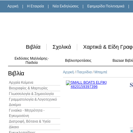
Αρχική
|
H Εταιρεία
|
Νέα Εκδηλώσεις
|
Εφημερίδα Πολιτισμικά
|
Βιβλία
Σχολικά
Χαρτικά & Είδη Γραφ
Εκδόσεις Μαλλιάρης-
Βιβλιοπροτάσεις
Bazaar Βιβλ
Παιδεία
Βιβλία
Αρχική
/
Παιχνίδια
/
Μπεμπέ
Αρχαία Κείμενα
Βιογραφίες & Μαρτυρίες
Γλωσσολογία & Σημειολογία
Γραμματολογία & Λογοτεχνικό
Δοκίμιο
Γυναίκα - Μητρότητα -
Εγκυμοσύνη
Διατροφή, Βότανα & Υγεία
Δίκαιο
Κ
Εγκυκλοπαίδειες