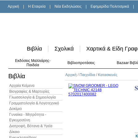
Αρχική
|
H Εταιρεία
|
Νέα Εκδηλώσεις
|
Εφημερίδα Πολιτισμικά
|
Βιβλία
Σχολικά
Χαρτικά & Είδη Γραφ
Εκδόσεις Μαλλιάρης-
Βιβλιοπροτάσεις
Bazaar Βιβλ
Παιδεία
Βιβλία
Αρχική
/
Παιχνίδια
/
Κατασκευές
Αρχαία Κείμενα
Βιογραφίες & Μαρτυρίες
Γλωσσολογία & Σημειολογία
Γραμματολογία & Λογοτεχνικό
Δοκίμιο
Γυναίκα - Μητρότητα -
Εγκυμοσύνη
Διατροφή, Βότανα & Υγεία
Δίκαιο
Κ
Εγκυκλοπαίδειες