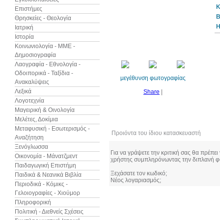
Κ
Επιστήμες
B
Θρησκείες - Θεολογία
Η
Ιατρική
Ιστορία
Κοινωνιολογία - ΜΜΕ -
Δημοσιογραφία
Λαογραφία - Εθνολογία -
Οδοιπορικά - Ταξίδια -
μεγέθυνση φωτογραφίας
Ανακαλύψεις
Λεξικά
Share
|
Λογοτεχνία
Μαγειρική & Οινολογία
Μελέτες, Δοκίμια
Μεταφυσική - Εσωτερισμός -
Προιόντα του ίδιου κατασκευαστή
Αναζήτηση
Ξενόγλωσσα
Για να γράψετε την κριτική σας θα πρέπει
Οικονομία - Μάνατζμεντ
χρήστης συμπληρόνωντας την διπλανή φ
Παιδαγωγική Επιστήμη
Ξεχάσατε τον κωδικό;
Παιδικά & Νεανικά Βιβλία
Νέος λογαριασμός;
Περιοδικά - Κόμικς -
Γελοιογραφίες - Χιούμορ
Πληροφορική
Πολιτική - Διεθνείς Σχέσεις