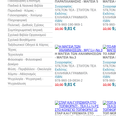
Παιδαγωγική Επιστήμη
ΠΑΡΑΠΛΑΝΗΣΗΣ - ΜΑΓΕΙΑ 5
ΜΑΓΕΙΑ 
Παιδικά & Νεανικά Βιβλία
Συγγραφέας:
Συγγραφέ
STILTON TEA - ΣΤΙΛΤΟΝ ΤΕΑ
STILTON 
Περιοδικά - Κόμικς -
Εκδότης:
Εκδότης:
Γελοιογραφίες - Χιούμορ
ΕΛΛΗΝΙΚΑ ΓΡΑΜΜΑΤΑ
ΕΛΛΗΝΙ
Πληροφορική
ISBN:
ISBN:
978-960-190-969-1
978-960-
Πολιτική - Διεθνείς Σχέσεις
9,81 €
9,
10,90
10,90
Συμπληρωματική Ιατρική
Σχολικά Βιβλία Οργανισμού
Σχολικά Βοηθήματα
Ταξιδιωτικοί Οδηγοί & Χάρτες
10%
Τέχνες
έκπτωση
Η ΜΑΓΕΙΑ ΤΩΝ ΑΝΑΜΝΗΣΕΩΝ
ΤΟ ΑΙΝΙ
Τεχνολογία
- ΜΑΓΕΙΑ Νο.3
ΜΑΓΕΙΑ 
Φιλοσοφία - Φιλοσοφικό
Συγγραφέας:
Συγγραφέ
Δοκίμιο
STILTON TEA - ΣΤΙΛΤΟΝ ΤΕΑ
STILTON 
Φύση - Περιβάλλον - Οικολογία
Εκδότης:
Εκδότης:
ΕΛΛΗΝΙΚΑ ΓΡΑΜΜΑΤΑ
ΕΛΛΗΝΙ
Χόμπυ - Αθλητισμός
ISBN:
ISBN:
Ψυχολογία - Ψυχιατρική -
978-960-19-0834-2
978-960-
Ψυχανάλυση
9,81 €
9,
10,90
10,90
10%
έκπτωση
ΣΤΑΡ ΚΑΙ ΓΥΡΙΣΜΑΤΑ ΣΤΟ
ΤΟΠ ΜΟΝ