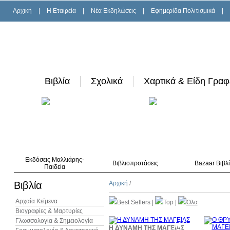
Αρχική
|
H Εταιρεία
|
Νέα Εκδηλώσεις
|
Εφημερίδα Πολιτισμικά
|
Βιβλία
Σχολικά
Χαρτικά & Είδη Γραφ
Εκδόσεις Μαλλιάρης-
Βιβλιοπροτάσεις
Bazaar Βιβλ
Παιδεία
Βιβλία
Αρχική
/
Αρχαία Κείμενα
Best Sellers
|
Top
|
Όλα
Βιογραφίες & Μαρτυρίες
Γλωσσολογία & Σημειολογία
10%
Η ΔΥΝΑΜΗ ΤΗΣ ΜΑΓΕΙΑΣ
έκπτωση