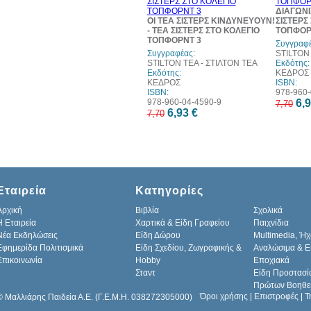
ΔΙΑΓΩΝΙ
ΟΙ ΤΕΑ ΣΙΣΤΕΡΣ ΚΙΝΔΥΝΕΥΟΥΝ!
ΣΙΣΤΕΡΣ
- ΤΕΑ ΣΙΣΤΕΡΣ ΣΤΟ ΚΟΛΕΓΙΟ
ΤΟΠΦΟΡ
ΤΟΠΦΟΡΝΤ 3
Συγγραφέ
Συγγραφέας:
STILTON 
STILTON TEA - ΣΤΙΛΤΟΝ ΤΕΑ
Εκδότης:
Εκδότης:
ΚΕΔΡΟΣ
ΚΕΔΡΟΣ
ISBN:
ISBN:
978-960-
978-960-04-4590-9
6,9
7,70
6,93 €
7,70
Εταιρεία
Κατηγορίες
Αρχική
Βιβλία
Σχολικά
H Εταιρεία
Χαρτικά & Είδη Γραφείου
Παιχνίδια
Νέα Εκδηλώσεις
Είδη Δώρου
Multimedia, Ήχ
Εφημερίδα Πολιτισμικά
Είδη Σχεδίου, Ζωγραφικής &
Αναλώσιμα & Ε
Επικοινωνία
Hobby
Εποχιακά
Σταντ
Είδη Προστασί
Πρώτων Βοηθε
Όροι χρήσης
|
Επιστροφές
|
Τ
© Μαλλιάρης Παιδεία Α.Ε. (Γ.Ε.Μ.Η. 038272305000)