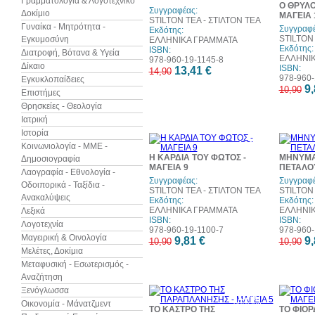
Γραμματολογία & Λογοτεχνικό
Ο ΘΡΥΛΟ
Συγγραφέας:
Δοκίμιο
ΜΑΓΕΙΑ 
STILTON TEA - ΣΤΙΛΤΟΝ ΤΕΑ
Γυναίκα - Μητρότητα -
Συγγραφέ
Εκδότης:
STILTON 
Εγκυμοσύνη
ΕΛΛΗΝΙΚΑ ΓΡΑΜΜΑΤΑ
Εκδότης:
ISBN:
Διατροφή, Βότανα & Υγεία
ΕΛΛΗΝΙ
978-960-19-1145-8
Δίκαιο
ISBN:
13,41 €
14,90
978-960-
Εγκυκλοπαίδειες
9,
10,90
Επιστήμες
Θρησκείες - Θεολογία
Ιατρική
Ιστορία
10%
Κοινωνιολογία - ΜΜΕ -
έκπτωση
Η ΚΑΡΔΙΑ ΤΟΥ ΦΩΤΟΣ -
ΜΗΝΥΜΑ
Δημοσιογραφία
ΜΑΓΕΙΑ 9
ΠΕΤΑΛΟΥ
Λαογραφία - Εθνολογία -
Συγγραφέας:
Συγγραφέ
Οδοιπορικά - Ταξίδια -
STILTON TEA - ΣΤΙΛΤΟΝ ΤΕΑ
STILTON 
Ανακαλύψεις
Εκδότης:
Εκδότης:
ΕΛΛΗΝΙΚΑ ΓΡΑΜΜΑΤΑ
ΕΛΛΗΝΙ
Λεξικά
ISBN:
ISBN:
Λογοτεχνία
978-960-19-1100-7
978-960-
Μαγειρική & Οινολογία
9,81 €
9,
10,90
10,90
Μελέτες, Δοκίμια
Μεταφυσική - Εσωτερισμός -
Αναζήτηση
Ξενόγλωσσα
10%
Οικονομία - Μάνατζμεντ
έκπτωση
ΤΟ ΚΑΣΤΡΟ ΤΗΣ
ΤΟ ΦΙΟΡ