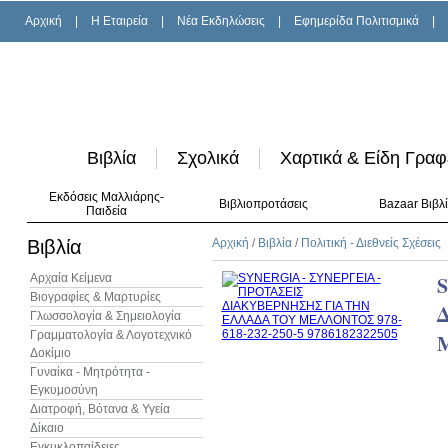
Αρχική
|
H Εταιρεία
|
Νέα Εκδηλώσεις
|
Εφημερίδα Πολιτισμικά
|
Βιβλία
Σχολικά
Χαρτικά & Είδη Γραφ
Εκδόσεις Μαλλιάρης-
Βιβλιοπροτάσεις
Bazaar Βιβλ
Παιδεία
Βιβλία
Αρχική
/
Βιβλία
/
Πολιτική - Διεθνείς Σχέσεις
Αρχαία Κείμενα
S
Βιογραφίες & Μαρτυρίες
Γλωσσολογία & Σημειολογία
Γραμματολογία & Λογοτεχνικό
Δοκίμιο
Γυναίκα - Μητρότητα -
Εγκυμοσύνη
Διατροφή, Βότανα & Υγεία
Δίκαιο
Εγκυκλοπαίδειες