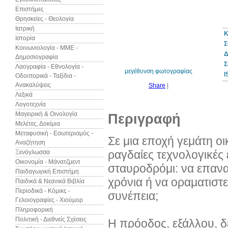
Επιστήμες
Θρησκείες - Θεολογία
Ιατρική
Κ
Ιστορία
10%
Σ
έκπτωση
Κοινωνιολογία - ΜΜΕ -
Δ
Δημοσιογραφία
Σ
Λαογραφία - Εθνολογία -
μεγέθυνση φωτογραφίας
I
Οδοιπορικά - Ταξίδια -
Ανακαλύψεις
Share
|
Λεξικά
Λογοτεχνία
Μαγειρική & Οινολογία
Περιγραφή
Μελέτες, Δοκίμια
Μεταφυσική - Εσωτερισμός -
Σε μια εποχή γεμάτη οι
Αναζήτηση
ραγδαίες τεχνολογικές ε
Ξενόγλωσσα
Οικονομία - Μάνατζμεντ
σταυροδρόμι: να επαναπ
Παιδαγωγική Επιστήμη
χρόνια ή να οραματιστεί
Παιδικά & Νεανικά Βιβλία
Περιοδικά - Κόμικς -
συνέπεια;
Γελοιογραφίες - Χιούμορ
Πληροφορική
Πολιτική - Διεθνείς Σχέσεις
Η πρόοδος, εξάλλου, δ