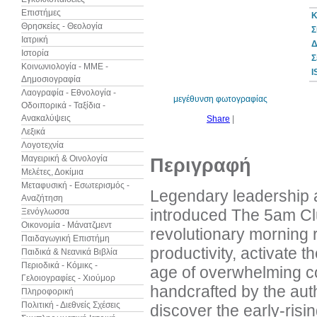
Επιστήμες
Κ
Θρησκείες - Θεολογία
Σ
Ιατρική
Δ
Ιστορία
10%
Σ
έκπτωση
Κοινωνιολογία - ΜΜΕ -
I
Δημοσιογραφία
Λαογραφία - Εθνολογία -
μεγέθυνση φωτογραφίας
Οδοιπορικά - Ταξίδια -
Ανακαλύψεις
Share
|
Λεξικά
Λογοτεχνία
Μαγειρική & Οινολογία
Περιγραφή
Μελέτες, Δοκίμια
Μεταφυσική - Εσωτερισμός -
Legendary leadership 
Αναζήτηση
introduced The 5am Cl
Ξενόγλωσσα
Οικονομία - Μάνατζμεντ
revolutionary morning r
Παιδαγωγική Επιστήμη
productivity, activate th
Παιδικά & Νεανικά Βιβλία
Περιοδικά - Κόμικς -
age of overwhelming co
Γελοιογραφίες - Χιούμορ
handcrafted by the auth
Πληροφορική
Πολιτική - Διεθνείς Σχέσεις
discover the early-ris