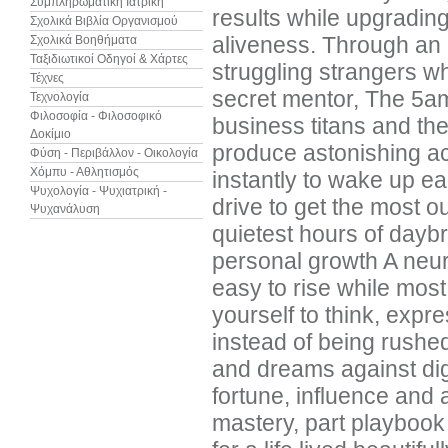
Συμπληρωματική Ιατρική
results while upgrading
Σχολικά Βιβλία Οργανισμού
aliveness. Through an
Σχολικά Βοηθήματα
Ταξιδιωτικοί Οδηγοί & Χάρτες
struggling strangers w
Τέχνες
secret mentor, The 5am
Τεχνολογία
Φιλοσοφία - Φιλοσοφικό
business titans and the
Δοκίμιο
produce astonishing ac
Φύση - Περιβάλλον - Οικολογία
Χόμπυ - Αθλητισμός
instantly to wake up ea
Ψυχολογία - Ψυχιατρική -
drive to get the most o
Ψυχανάλυση
quietest hours of dayb
personal growth A neur
easy to rise while most
yourself to think, expr
instead of being rushed 
and dreams against digi
fortune, influence and 
mastery, part playbook