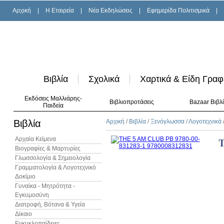
Αρχική
|
H Εταιρεία
|
Νέα Εκδηλώσεις
|
Εφημερίδα Πολιτισμικά
|
Βιβλία
Σχολικά
Χαρτικά & Είδη Γραφ
Εκδόσεις Μαλλιάρης-
Βιβλιοπροτάσεις
Bazaar Βιβλ
Παιδεία
Βιβλία
Αρχική
/
Βιβλία
/
Ξενόγλωσσα
/
Λογοτεχνικά
Αρχαία Κείμενα
T
Βιογραφίες & Μαρτυρίες
Γλωσσολογία & Σημειολογία
Γραμματολογία & Λογοτεχνικό
Δοκίμιο
Γυναίκα - Μητρότητα -
Εγκυμοσύνη
Διατροφή, Βότανα & Υγεία
Δίκαιο
Εγκυκλοπαίδειες