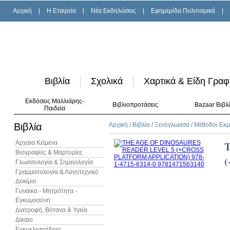
Αρχική
|
H Εταιρεία
|
Νέα Εκδηλώσεις
|
Εφημερίδα Πολιτισμικά
|
Βιβλία
Σχολικά
Χαρτικά & Είδη Γραφ
Εκδόσεις Μαλλιάρης-
Βιβλιοπροτάσεις
Bazaar Βιβλ
Παιδεία
Βιβλία
Αρχική
/
Βιβλία
/
Ξενόγλωσσα
/
Μέθοδοι Εκ
Αρχαία Κείμενα
Βιογραφίες & Μαρτυρίες
Γλωσσολογία & Σημειολογία
Γραμματολογία & Λογοτεχνικό
Δοκίμιο
Γυναίκα - Μητρότητα -
Εγκυμοσύνη
Διατροφή, Βότανα & Υγεία
Δίκαιο
Εγκυκλοπαίδειες