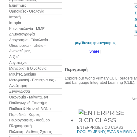
Επιστήμες
Κ
Θρησκείες - Θεολογία
Σ
Ιατρική
Δ
Ιστορία
Σ
Κοινωνιολογία - ΜΜΕ -
I
Δημοσιογραφία
Λαογραφία - Εθνολογία -
μεγέθυνση φωτογραφίας
Οδοιπορικά - Ταξίδια -
Ανακαλύψεις
Share
|
Λεξικά
Λογοτεχνία
Μαγειρική & Οινολογία
Περιγραφή
Μελέτες, Δοκίμια
Explore our World Primary CLIL Readers are
Μεταφυσική - Εσωτερισμός -
and Language Integrated Learning (CLIL).
Αναζήτηση
Ξενόγλωσσα
Οικονομία - Μάνατζμεντ
Άλλα βιβλία του συγγραφέα
Δεί
Παιδαγωγική Επιστήμη
Παιδικά & Νεανικά Βιβλία
Περιοδικά - Κόμικς -
Γελοιογραφίες - Χιούμορ
Πληροφορική
ENTERPRISE 3 CD CLASS
Πολιτική - Διεθνείς Σχέσεις
DOOLEY JENNY, EVANS VIRGINIA