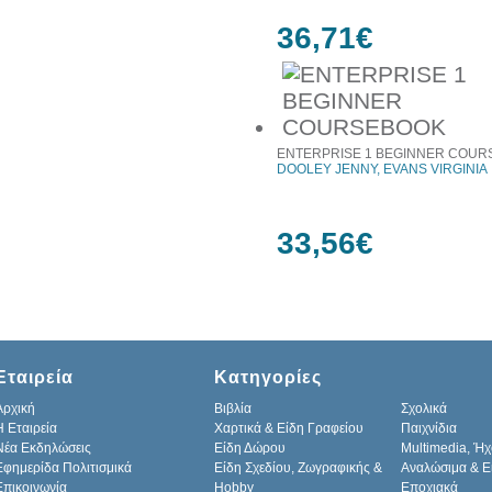
36,71€
ENTERPRISE 1 BEGINNER COU
DOOLEY JENNY, EVANS VIRGINIA
33,56€
Εταιρεία
Κατηγορίες
Αρχική
Βιβλία
Σχολικά
H Εταιρεία
Χαρτικά & Είδη Γραφείου
Παιχνίδια
Νέα Εκδηλώσεις
Είδη Δώρου
Multimedia, Ήχ
Εφημερίδα Πολιτισμικά
Είδη Σχεδίου, Ζωγραφικής &
Αναλώσιμα & Ε
Επικοινωνία
Hobby
Εποχιακά