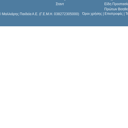
Σταντ
Είδη Προστασί
Πρώτων Βοηθε
Όροι χρήσης
|
Επιστροφές
|
Τ
© Μαλλιάρης Παιδεία Α.Ε. (Γ.Ε.Μ.Η. 038272305000)