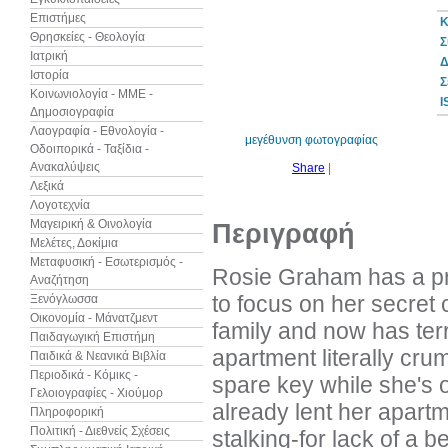
Επιστήμες
Κ
Θρησκείες - Θεολογία
Σ
Ιατρική
Δ
Ιστορία
10%
Σ
έκπτωση
Κοινωνιολογία - ΜΜΕ -
I
Δημοσιογραφία
Λαογραφία - Εθνολογία -
μεγέθυνση φωτογραφίας
Οδοιπορικά - Ταξίδια -
Ανακαλύψεις
Share
|
Λεξικά
Λογοτεχνία
Μαγειρική & Οινολογία
Περιγραφή
Μελέτες, Δοκίμια
Μεταφυσική - Εσωτερισμός -
Rosie Graham has a prob
Αναζήτηση
to focus on her secret 
Ξενόγλωσσα
Οικονομία - Μάνατζμεντ
family and now has terr
Παιδαγωγική Επιστήμη
apartment literally cru
Παιδικά & Νεανικά Βιβλία
Περιοδικά - Κόμικς -
spare key while she's o
Γελοιογραφίες - Χιούμορ
already lent her apart
Πληροφορική
Πολιτική - Διεθνείς Σχέσεις
stalking-for lack of a 