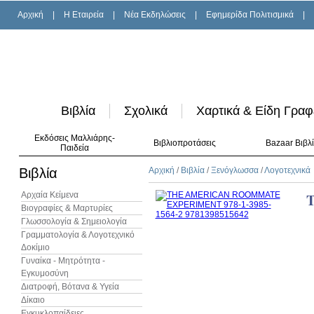
Αρχική
|
H Εταιρεία
|
Νέα Εκδηλώσεις
|
Εφημερίδα Πολιτισμικά
|
Βιβλία
Σχολικά
Χαρτικά & Είδη Γραφ
Εκδόσεις Μαλλιάρης-
Βιβλιοπροτάσεις
Bazaar Βιβλ
Παιδεία
Βιβλία
Αρχική
/
Βιβλία
/
Ξενόγλωσσα
/
Λογοτεχνικά
Αρχαία Κείμενα
Βιογραφίες & Μαρτυρίες
Γλωσσολογία & Σημειολογία
Γραμματολογία & Λογοτεχνικό
Δοκίμιο
Γυναίκα - Μητρότητα -
Εγκυμοσύνη
Διατροφή, Βότανα & Υγεία
Δίκαιο
Εγκυκλοπαίδειες