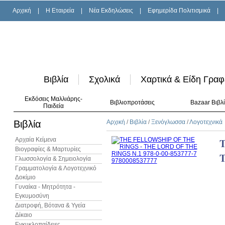
Αρχική
|
H Εταιρεία
|
Νέα Εκδηλώσεις
|
Εφημερίδα Πολιτισμικά
|
Βιβλία
Σχολικά
Χαρτικά & Είδη Γραφ
Εκδόσεις Μαλλιάρης-
Βιβλιοπροτάσεις
Bazaar Βιβλ
Παιδεία
Βιβλία
Αρχική
/
Βιβλία
/
Ξενόγλωσσα
/
Λογοτεχνικά
Αρχαία Κείμενα
Βιογραφίες & Μαρτυρίες
T
Γλωσσολογία & Σημειολογία
Γραμματολογία & Λογοτεχνικό
Δοκίμιο
Γυναίκα - Μητρότητα -
Εγκυμοσύνη
Διατροφή, Βότανα & Υγεία
Δίκαιο
Εγκυκλοπαίδειες