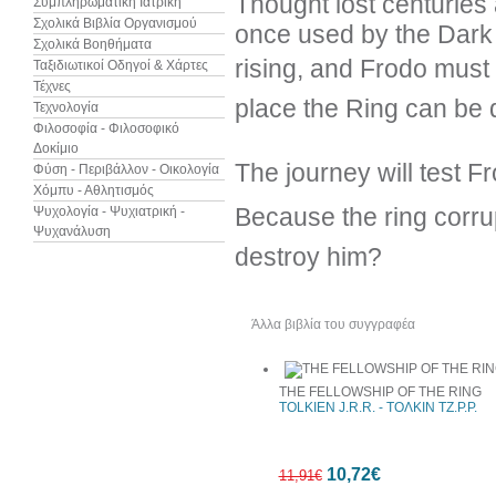
Thought lost centuries a
Συμπληρωματική Ιατρική
Σχολικά Βιβλία Οργανισμού
once used by the Dark 
Σχολικά Βοηθήματα
rising, and Frodo must 
Ταξιδιωτικοί Οδηγοί & Χάρτες
Τέχνες
place the Ring can be
Τεχνολογία
Φιλοσοφία - Φιλοσοφικό
Δοκίμιο
The journey will test F
Φύση - Περιβάλλον - Οικολογία
Χόμπυ - Αθλητισμός
Because the ring corrupts
Ψυχολογία - Ψυχιατρική -
Ψυχανάλυση
destroy him?
Άλλα βιβλία του συγγραφέα
Δεί
THE FELLOWSHIP OF THE RING
TOLKIEN J.R.R. - ΤΟΛΚΙΝ ΤΖ.Ρ.Ρ.
10,72€
11,91€