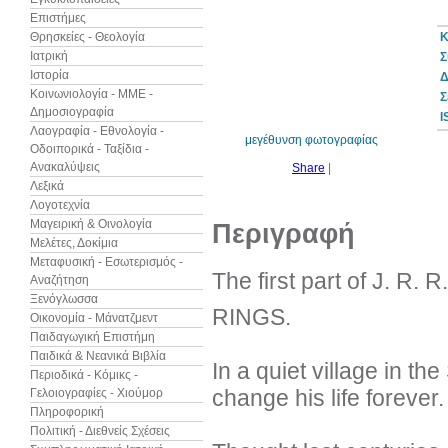
Επιστήμες
Θρησκείες - Θεολογία
Κ
Ιατρική
Σ
Ιστορία
Δ
10%
έκπτωση
Κοινωνιολογία - ΜΜΕ -
Σ
Δημοσιογραφία
I
Λαογραφία - Εθνολογία -
μεγέθυνση φωτογραφίας
Οδοιπορικά - Ταξίδια -
Ανακαλύψεις
Share
|
Λεξικά
Λογοτεχνία
Μαγειρική & Οινολογία
Περιγραφή
Μελέτες, Δοκίμια
Μεταφυσική - Εσωτερισμός -
The first part of J. R
Αναζήτηση
Ξενόγλωσσα
RINGS.
Οικονομία - Μάνατζμεντ
Παιδαγωγική Επιστήμη
Παιδικά & Νεανικά Βιβλία
In a quiet village in the
Περιοδικά - Κόμικς -
change his life forever.
Γελοιογραφίες - Χιούμορ
Πληροφορική
Πολιτική - Διεθνείς Σχέσεις