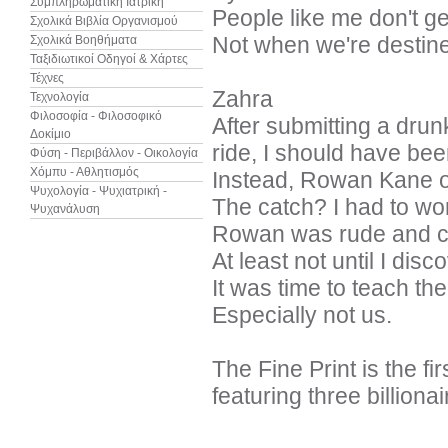
Συμπληρωματική Ιατρική
People like me don't g
Σχολικά Βιβλία Οργανισμού
Not when we're destine
Σχολικά Βοηθήματα
Ταξιδιωτικοί Οδηγοί & Χάρτες
Τέχνες
Zahra
Τεχνολογία
Φιλοσοφία - Φιλοσοφικό
After submitting a dru
Δοκίμιο
ride, I should have been
Φύση - Περιβάλλον - Οικολογία
Χόμπυ - Αθλητισμός
Instead, Rowan Kane o
Ψυχολογία - Ψυχιατρική -
The catch? I had to work
Ψυχανάλυση
Rowan was rude and comp
At least not until I disc
It was time to teach the
Especially not us.
The Fine Print is the fi
featuring three billiona