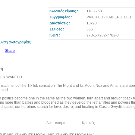
Κωδικός είδους :
118.2258
Συγγραφέας :
PIPER CJ - ΠΑΪΠΕΡ ΣΙΤΖΕΪ
Διαστάσεις :
13x20
20%
έκπτωση
Σελίδες :
566
ISBN :
978-1-7282-7782-0
θυνση φωτογραφίας
Share
|
φή
VER WANTED...
 installment of the TikTok sensation The Night and Its Moon, Nox and Amaris are abou
amed.
 politics become one in the same as the two women, torn apart and brought back tog
ns more than battles and bloodshed as they develop the lethal titles and powers thr
 disaster, our heroines search for love, desire, and healing in Castle Gwydir, battli
λία του συγγραφέα
Δείτε ακόμα
Κριτικές