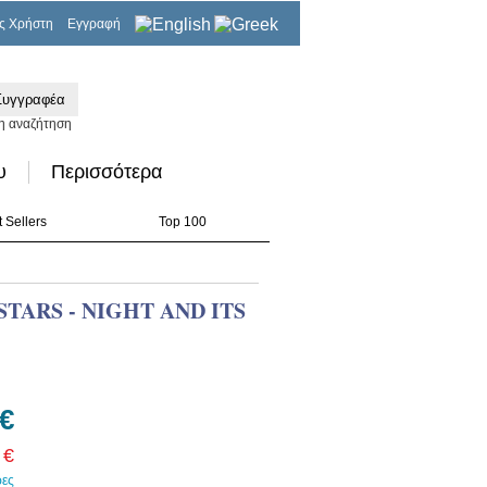
ς Χρήστη
Εγγραφή
0,00€
η αναζήτηση
υ
Περισσότερα
 Sellers
Top 100
ARS - NIGHT AND ITS
 €
 €
ρες