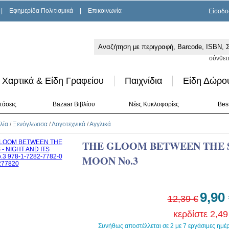
|
Εφημερίδα Πολιτισμικά
|
Επικοινωνία
Είσοδο
σύνθετ
Χαρτικά & Είδη Γραφείου
Παιχνίδια
Είδη Δώρο
τάσεις
Bazaar Βιβλίου
Νέες Κυκλοφορίες
Best
λία
/
Ξενόγλωσσα
/
Λογοτεχνικά
/
Αγγλικά
THE GLOOM BETWEEN THE ST
MOON No.3
9,90
12,39 €
κερδίστε 2,49
Συνήθως αποστέλλεται σε 2 με 7 εργάσιμες ημέ