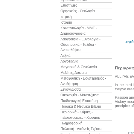
Επιστήμες
Θρησκείες - Θεολογία
Ιατρική
Ιστορία
Κοινωνιολογία - ΜΜΕ -
Δημοσιογραφία
Λαογραφία - Εθνολογία -
μεγέ
Οδοιπορικά - Ταξίδια -
Ανακαλύψεις
Λεξικά
Λογοτεχνία
Μαγειρική & Οινολογία
Περιγρα
Μελέτες, Δοκίμια
ALL I'VE E
Μεταφυσική - Εσωτερισμός -
Αναζήτηση
In the third
they've dre
Ξενόγλωσσα
Οικονομία - Μάνατζμεντ
Passion and
Παιδαγωγική Επιστήμη
Victory mea
precipice of
Παιδικά & Νεανικά Βιβλία
Περιοδικά - Κόμικς -
Γελοιογραφίες - Χιούμορ
Άλλα βιβ
Πληροφορική
Πολιτική - Διεθνείς Σχέσεις