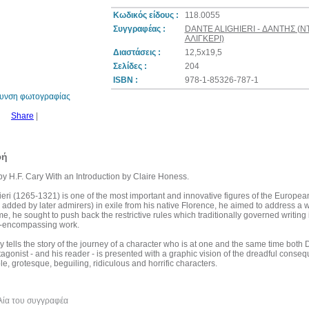
Κωδικός είδους :
118.0055
Συγγραφέας :
DANTE ALIGHIERI - ΔΑΝΤΗΣ (
ΑΛΙΓΚΕΡΙ)
Διαστάσεις :
12,5x19,5
10%
έκπτωση
Σελίδες :
204
ISBN :
978-1-85326-787-1
θυνση φωτογραφίας
Share
|
φή
by H.F. Cary With an Introduction by Claire Honess.
ieri (1265-1321) is one of the most important and innovative figures of the Europea
 added by later admirers) in exile from his native Florence, he aimed to address a wo
e, he sought to push back the restrictive rules which traditionally governed writing i
l-encompassing work.
tells the story of the journey of a character who is at one and the same time both 
tagonist - and his reader - is presented with a graphic vision of the dreadful cons
le, grotesque, beguiling, ridiculous and horrific characters.
λία του συγγραφέα
Κριτικές