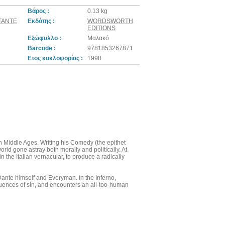
Βάρος :
0.13 kg
ΝΤΑΝΤΕ
Εκδότης :
WORDSWORTH
EDITIONS
Εξώφυλλο :
Μαλακό
Barcode :
9781853267871
Ετος κυκλοφορίας :
1998
n Middle Ages. Writing his Comedy (the epithet
rld gone astray both morally and politically. At
n the Italian vernacular, to produce a radically
Dante himself and Everyman. In the Inferno,
equences of sin, and encounters an all-too-human