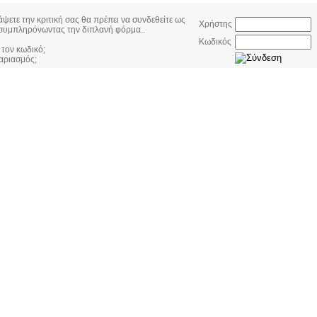
άψετε την κριτική σας θα πρέπει να συνδεθείτε ως
Χρήστης
συμπληρόνωντας την διπλανή φόρμα..
Κωδικός
 τον κωδικό;
αριασμός;