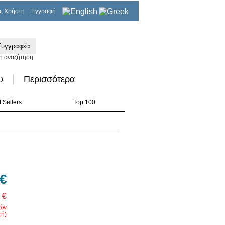
ς Χρήστη
Εγγραφή
0,00€
η αναζήτηση
υ
Περισσότερα
 Sellers
Top 100
 €
 €
ρών
ή)