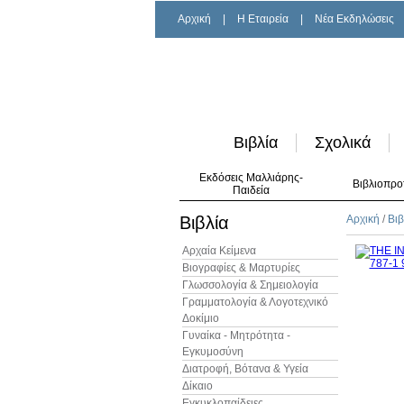
Αρχική
|
H Εταιρεία
|
Νέα Εκδηλώσεις
Βιβλία
Σχολικά
Εκδόσεις Μαλλιάρης-
Βιβλιοπρο
Παιδεία
Βιβλία
Αρχική
/
Βιβ
Αρχαία Κείμενα
Βιογραφίες & Μαρτυρίες
Γλωσσολογία & Σημειολογία
Γραμματολογία & Λογοτεχνικό
Δοκίμιο
Γυναίκα - Μητρότητα -
Εγκυμοσύνη
Διατροφή, Βότανα & Υγεία
Δίκαιο
Εγκυκλοπαίδειες