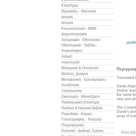
Επιστήμες
Θρησκείες - Θεολογία
Ιατρική
Ιστορία
Κοινωνιολογία - ΜΜΕ -
Δημοσιογραφία
Λαογραφία - Εθνολογία -
μεγέ
Οδοιπορικά - Ταξίδια -
Ανακαλύψεις
Λεξικά
Λογοτεχνία
Μαγειρική & Οινολογία
Περιγρα
Μελέτες, Δοκίμια
Translated 
Μεταφυσική - Εσωτερισμός -
Αναζήτηση
Dante Aligh
'Divine' was
Ξενόγλωσσα
the same tim
Οικονομία - Μάνατζμεντ
new and al
Παιδαγωγική Επιστήμη
The Comedy 
Παιδικά & Νεανικά Βιβλία
Dante's pro
Περιοδικά - Κόμικς -
array of nob
Γελοιογραφίες - Χιούμορ
Πληροφορική
Πολιτική - Διεθνείς Σχέσεις
Άλλα βιβ