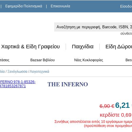
|
Εφημερίδα Πολιτισμικά
|
Επικοινωνία
Είσοδο
σύνθετ
Χαρτικά & Είδη Γραφείου
Παιχνίδια
Είδη Δώρο
τάσεις
Bazaar Βιβλίου
Νέες Κυκλοφορίες
Best
λία
/
Ξενόγλωσσα
/
Λογοτεχνικά
THE INFERNO
6,21
6,90 €
κερδίστε 0,69
Συνήθως αποστέλλεται εντός 10 εργάσιμων ημε
(προϋπόθεση στοκ προμηθευτ