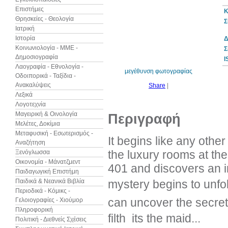
Επιστήμες
Κ
Θρησκείες - Θεολογία
Σ
Ιατρική
Ιστορία
Δ
10%
έκπτωση
Κοινωνιολογία - ΜΜΕ -
Σ
Δημοσιογραφία
I
Λαογραφία - Εθνολογία -
μεγέθυνση φωτογραφίας
Οδοιπορικά - Ταξίδια -
Ανακαλύψεις
Share
|
Λεξικά
Λογοτεχνία
Μαγειρική & Οινολογία
Περιγραφή
Μελέτες, Δοκίμια
Μεταφυσική - Εσωτερισμός -
It begins like any othe
Αναζήτηση
the luxury rooms at th
Ξενόγλωσσα
Οικονομία - Μάνατζμεντ
401 and discovers an i
Παιδαγωγική Επιστήμη
Παιδικά & Νεανικά Βιβλία
mystery begins to unfold
Περιοδικά - Κόμικς -
can uncover the secret
Γελοιογραφίες - Χιούμορ
Πληροφορική
filth  its the maid...
Πολιτική - Διεθνείς Σχέσεις