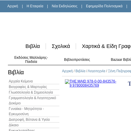
Αρχική
|
H Εταιρεία
|
Νέα Εκδηλώσεις
|
Εφημερίδα Πολιτισμικά
|
Βιβλία
Σχολικά
Χαρτικά & Είδη Γραφ
Εκδόσεις Μαλλιάρης-
Βιβλιοπροτάσεις
Bazaar Βιβλ
Παιδεία
Βιβλία
Αρχική
/
Βιβλία
/
Λογοτεχνία
/
Ξένη Πεζογρα
Αρχαία Κείμενα
Βιογραφίες & Μαρτυρίες
Γλωσσολογία & Σημειολογία
Γραμματολογία & Λογοτεχνικό
Δοκίμιο
Γυναίκα - Μητρότητα -
Εγκυμοσύνη
Διατροφή, Βότανα & Υγεία
Δίκαιο
Εγκυκλοπαίδειες