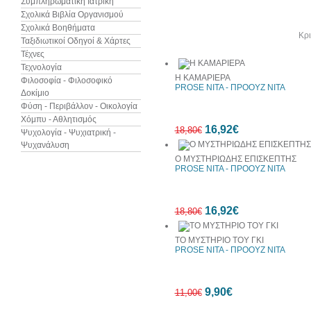
Συμπληρωματική Ιατρική
Σχολικά Βιβλία Οργανισμού
Σχολικά Βοηθήματα
Άλλα βιβλία του συγγραφέα
Κρι
Ταξιδιωτικοί Οδηγοί & Χάρτες
Τέχνες
Τεχνολογία
Η ΚΑΜΑΡΙΕΡΑ
Φιλοσοφία - Φιλοσοφικό
PROSE NITA - ΠΡΟΟΥΖ ΝΙΤΑ
Δοκίμιο
Φύση - Περιβάλλον - Οικολογία
Χόμπυ - Αθλητισμός
16,92€
18,80€
Ψυχολογία - Ψυχιατρική -
Ψυχανάλυση
Ο ΜΥΣΤΗΡΙΩΔΗΣ ΕΠΙΣΚΕΠΤΗΣ
PROSE NITA - ΠΡΟΟΥΖ ΝΙΤΑ
10%
16,92€
έκπτωση
18,80€
ΤΟ ΜΥΣΤΗΡΙΟ ΤΟΥ ΓΚΙ
PROSE NITA - ΠΡΟΟΥΖ ΝΙΤΑ
10%
9,90€
έκπτωση
11,00€