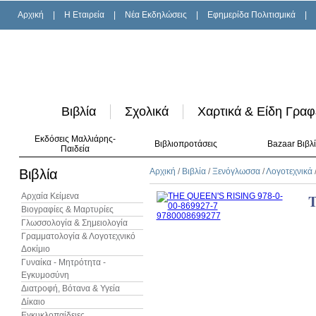
Αρχική
|
H Εταιρεία
|
Νέα Εκδηλώσεις
|
Εφημερίδα Πολιτισμικά
|
Βιβλία
Σχολικά
Χαρτικά & Είδη Γραφ
Εκδόσεις Μαλλιάρης-
Βιβλιοπροτάσεις
Bazaar Βιβλ
Παιδεία
Βιβλία
Αρχική
/
Βιβλία
/
Ξενόγλωσσα
/
Λογοτεχνικά
Αρχαία Κείμενα
Βιογραφίες & Μαρτυρίες
Γλωσσολογία & Σημειολογία
Γραμματολογία & Λογοτεχνικό
Δοκίμιο
Γυναίκα - Μητρότητα -
Εγκυμοσύνη
Διατροφή, Βότανα & Υγεία
Δίκαιο
Εγκυκλοπαίδειες