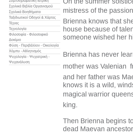
On the summer solstic
Συμπληρωματική Ιατρική
Σχολικά Βιβλία Οργανισμού
mistress of the passion
Σχολικά Βοηθήματα
Ταξιδιωτικοί Οδηγοί & Χάρτες
Brienna knows that she
Τέχνες
house because of talent
Τεχνολογία
Φιλοσοφία - Φιλοσοφικό
someone wished her h
Δοκίμιο
Φύση - Περιβάλλον - Οικολογία
Χόμπυ - Αθλητισμός
Brienna has never learne
Ψυχολογία - Ψυχιατρική -
Ψυχανάλυση
mother was Valenian  f
and her father was Mae
knows it is a wild, wind
magical warrior queens 
king.
Then Brienna begins to
dead Maevan ancestor, 