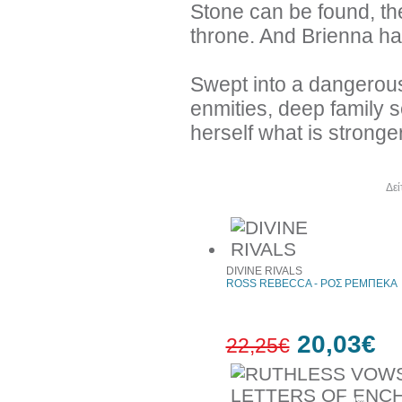
Stone can be found, th
throne. And Brienna has
Swept into a dangerous 
enmities, deep family s
herself what is stronger
Άλλα βιβλία του συγγραφέα
Δεί
DIVINE RIVALS
ROSS REBECCA - ΡΟΣ ΡΕΜΠΕΚΑ
20,03€
22,25€
10%