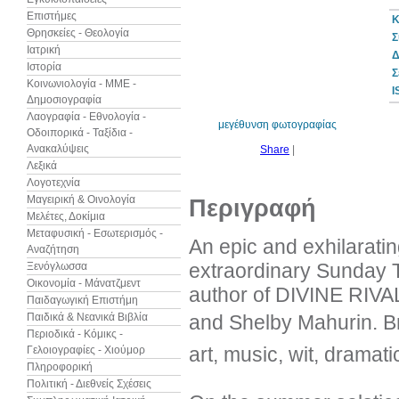
Επιστήμες
Κ
Θρησκείες - Θεολογία
Σ
Ιατρική
Δ
Ιστορία
10%
Σ
έκπτωση
Κοινωνιολογία - ΜΜΕ -
I
Δημοσιογραφία
Λαογραφία - Εθνολογία -
μεγέθυνση φωτογραφίας
Οδοιπορικά - Ταξίδια -
Ανακαλύψεις
Share
|
Λεξικά
Λογοτεχνία
Μαγειρική & Οινολογία
Περιγραφή
Μελέτες, Δοκίμια
Μεταφυσική - Εσωτερισμός -
An epic and exhilaratin
Αναζήτηση
extraordinary Sunday 
Ξενόγλωσσα
Οικονομία - Μάνατζμεντ
author of DIVINE RIVAL
Παιδαγωγική Επιστήμη
Παιδικά & Νεανικά Βιβλία
and Shelby Mahurin. Bri
Περιοδικά - Κόμικς -
art, music, wit, drama
Γελοιογραφίες - Χιούμορ
Πληροφορική
Πολιτική - Διεθνείς Σχέσεις