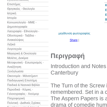
Επιστήμες
Κ
Θρησκείες - Θεολογία
Ε
Ιατρική
Ε
Ιστορία
20%
B
έκπτωση
Κοινωνιολογία - ΜΜΕ -
Δημοσιογραφία
Λαογραφία - Εθνολογία -
μεγέθυνση φωτογραφίας
Οδοιπορικά - Ταξίδια -
Ανακαλύψεις
Share
|
Λεξικά
Λογοτεχνία
Μαγειρική & Οινολογία
Περιγραφή
Μελέτες, Δοκίμια
Μεταφυσική - Εσωτερισμός -
Introduction and Notes 
Αναζήτηση
Canterbury
Ξενόγλωσσα
Οικονομία - Μάνατζμεντ
Παιδαγωγική Επιστήμη
The Turn of the Screw i
Παιδικά & Νεανικά Βιβλία
Περιοδικά - Κόμικς -
remembered. Set in a cou
Γελοιογραφίες - Χιούμορ
The Aspern Papers is a
Πληροφορική
Πολιτική - Διεθνείς Σχέσεις
drama of comedie humai