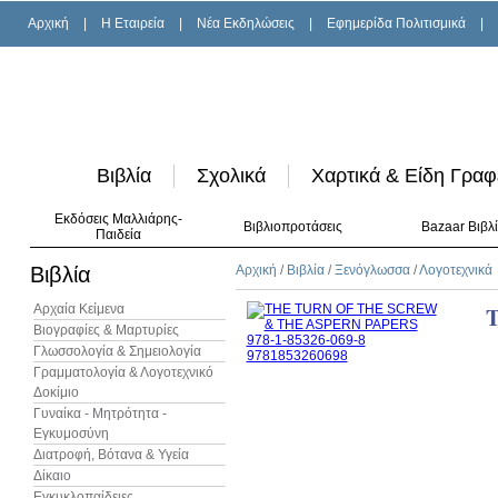
Αρχική
|
H Εταιρεία
|
Νέα Εκδηλώσεις
|
Εφημερίδα Πολιτισμικά
|
Βιβλία
Σχολικά
Χαρτικά & Είδη Γραφ
Εκδόσεις Μαλλιάρης-
Βιβλιοπροτάσεις
Bazaar Βιβλ
Παιδεία
Βιβλία
Αρχική
/
Βιβλία
/
Ξενόγλωσσα
/
Λογοτεχνικά
Αρχαία Κείμενα
Βιογραφίες & Μαρτυρίες
Γλωσσολογία & Σημειολογία
Γραμματολογία & Λογοτεχνικό
Δοκίμιο
Γυναίκα - Μητρότητα -
Εγκυμοσύνη
Διατροφή, Βότανα & Υγεία
Δίκαιο
Εγκυκλοπαίδειες