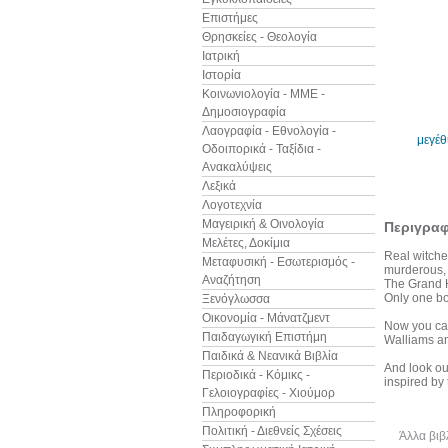
Επιστήμες
Θρησκείες - Θεολογία
Ιατρική
Ιστορία
Κοινωνιολογία - ΜΜΕ -
Δημοσιογραφία
Λαογραφία - Εθνολογία -
μεγέ
Οδοιπορικά - Ταξίδια -
Ανακαλύψεις
Λεξικά
Λογοτεχνία
Μαγειρική & Οινολογία
Περιγρα
Μελέτες, Δοκίμια
Real witche
Μεταφυσική - Εσωτερισμός -
murderous, 
Αναζήτηση
The Grand H
Only one boy
Ξενόγλωσσα
Οικονομία - Μάνατζμεντ
Now you can
Παιδαγωγική Επιστήμη
Walliams an
Παιδικά & Νεανικά Βιβλία
And look ou
Περιοδικά - Κόμικς -
inspired by 
Γελοιογραφίες - Χιούμορ
Πληροφορική
Πολιτική - Διεθνείς Σχέσεις
Άλλα βιβ