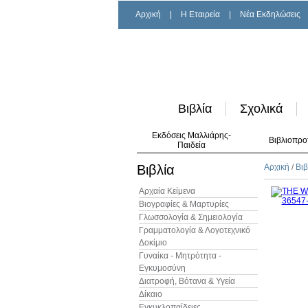
Αρχική
|
H Εταιρεία
|
Νέα Εκδηλώσεις
Βιβλία
Σχολικά
Εκδόσεις Μαλλιάρης-
Βιβλιοπρο
Παιδεία
Βιβλία
Αρχική
/
Βιβ
Αρχαία Κείμενα
Βιογραφίες & Μαρτυρίες
Γλωσσολογία & Σημειολογία
Γραμματολογία & Λογοτεχνικό
Δοκίμιο
Γυναίκα - Μητρότητα -
Εγκυμοσύνη
Διατροφή, Βότανα & Υγεία
Δίκαιο
Εγκυκλοπαίδειες