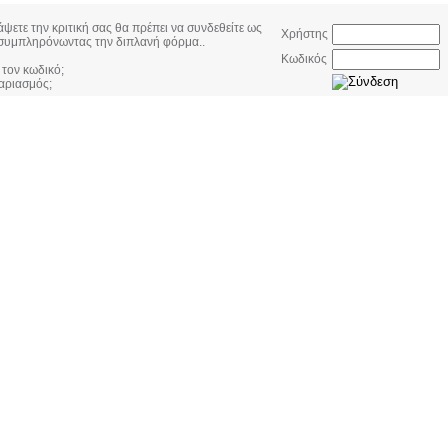
άψετε την κριτική σας θα πρέπει να συνδεθείτε ως
Χρήστης
συμπληρόνωντας την διπλανή φόρμα..
Κωδικός
 τον κωδικό;
αριασμός;