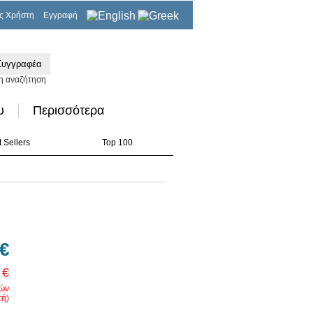
ς Χρήστη
Εγγραφή
0,00€
η αναζήτηση
υ
Περισσότερα
 Sellers
Top 100
 €
 €
ρών
ή)