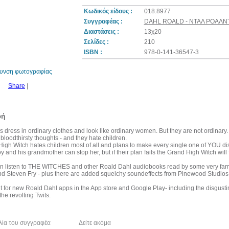
Κωδικός είδους :
018.8977
Συγγραφέας :
DAHL ROALD - ΝΤΑΛ ΡΟΑΛΝ
Διαστάσεις :
13χ20
10%
Σελίδες :
210
έκπτωση
ISBN :
978-0-141-36547-3
θυνση φωτογραφίας
Share
|
φή
s dress in ordinary clothes and look like ordinary women. But they are not ordinary
bloodthirsty thoughts - and they hate children.
igh Witch hates children most of all and plans to make every single one of YOU di
 and his grandmother can stop her, but if their plan fails the Grand High Witch will fri
 listen to THE WITCHES and other Roald Dahl audiobooks read by some very famou
d Steven Fry - plus there are added squelchy soundeffects from Pinewood Studios
t for new Roald Dahl apps in the App store and Google Play- including the dis
the revolting Twits.
λία του συγγραφέα
Δείτε ακόμα
Κριτικές