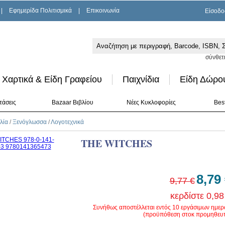
|
Εφημερίδα Πολιτισμικά
|
Επικοινωνία
Είσοδο
σύνθετ
Χαρτικά & Είδη Γραφείου
Παιχνίδια
Είδη Δώρο
τάσεις
Bazaar Βιβλίου
Νέες Κυκλοφορίες
Best
λία
/
Ξενόγλωσσα
/
Λογοτεχνικά
THE WITCHES
8,79
9,77 €
κερδίστε 0,98
Συνήθως αποστέλλεται εντός 10 εργάσιμων ημε
(προϋπόθεση στοκ προμηθευτ