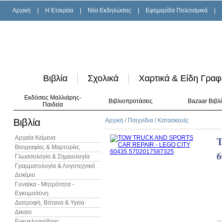
Αρχική
|
H Εταιρεία
|
Νέα Εκδηλώσεις
|
Εφημερίδα Πολιτισμικά
|
Βιβλία
Σχολικά
Χαρτικά & Είδη Γραφ
Εκδόσεις Μαλλιάρης-
Βιβλιοπροτάσεις
Bazaar Βιβλ
Παιδεία
Βιβλία
Αρχική
/
Παιχνίδια
/
Κατασκευές
Αρχαία Κείμενα
Βιογραφίες & Μαρτυρίες
6
Γλωσσολογία & Σημειολογία
Γραμματολογία & Λογοτεχνικό
Δοκίμιο
Γυναίκα - Μητρότητα -
Εγκυμοσύνη
Διατροφή, Βότανα & Υγεία
Δίκαιο
Εγκυκλοπαίδειες