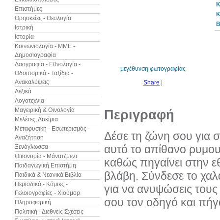
Κ
Επιστήμες
Κ
Θρησκείες - Θεολογία
B
Ιατρική
Ιστορία
Κοινωνιολογία - ΜΜΕ -
Δημοσιογραφία
Λαογραφία - Εθνολογία -
μεγέθυνση φωτογραφίας
Οδοιπορικά - Ταξίδια -
Ανακαλύψεις
Share
|
Λεξικά
Λογοτεχνία
Μαγειρική & Οινολογία
Περιγραφή
Μελέτες, Δοκίμια
Μεταφυσική - Εσωτερισμός -
Δέσε τη ζώνη σου για
Αναζήτηση
αυτό το απίθανο ρυμου
Ξενόγλωσσα
Οικονομία - Μάνατζμεντ
καθώς πηγαίνει στην ε
Παιδαγωγική Επιστήμη
βλάβη. Σύνδεσε το χαλ
Παιδικά & Νεανικά Βιβλία
Περιοδικά - Κόμικς -
για να ανυψώσεις τους
Γελοιογραφίες - Χιούμορ
σου τον οδηγό και πήγα
Πληροφορική
Πολιτική - Διεθνείς Σχέσεις