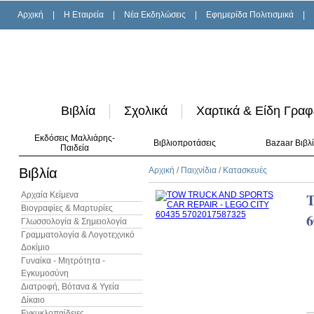
Αρχική
|
H Εταιρεία
|
Νέα Εκδηλώσεις
|
Εφημερίδα Πολιτισμικά
|
Βιβλία
Σχολικά
Χαρτικά & Είδη Γραφ
Εκδόσεις Μαλλιάρης-
Βιβλιοπροτάσεις
Bazaar Βιβλ
Παιδεία
Βιβλία
Αρχική
/
Παιχνίδια
/
Κατασκευές
Αρχαία Κείμενα
Βιογραφίες & Μαρτυρίες
6
Γλωσσολογία & Σημειολογία
Γραμματολογία & Λογοτεχνικό
Δοκίμιο
Γυναίκα - Μητρότητα -
Εγκυμοσύνη
Διατροφή, Βότανα & Υγεία
Δίκαιο
Εγκυκλοπαίδειες