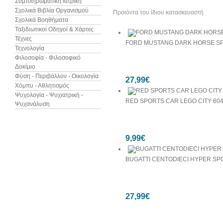
Συμπληρωματική Ιατρική
Σχολικά Βιβλία Οργανισμού
Προιόντα του ίδιου κατασκευαστή
Σχολικά Βοηθήματα
Ταξιδιωτικοί Οδηγοί & Χάρτες
Τέχνες
FORD MUSTANG DARK HORSE SP
Τεχνολογία
Φιλοσοφία - Φιλοσοφικό
Δοκίμιο
Φύση - Περιβάλλον - Οικολογία
27,99€
Χόμπυ - Αθλητισμός
Ψυχολογία - Ψυχιατρική -
RED SPORTS CAR LEGO CITY 60
Ψυχανάλυση
9,99€
BUGATTI CENTODIECI HYPER SP
27,99€