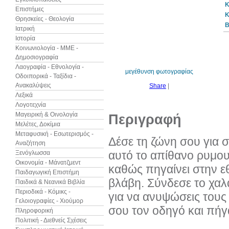
Κ
Επιστήμες
Κ
Θρησκείες - Θεολογία
B
Ιατρική
Ιστορία
Κοινωνιολογία - ΜΜΕ -
Δημοσιογραφία
Λαογραφία - Εθνολογία -
μεγέθυνση φωτογραφίας
Οδοιπορικά - Ταξίδια -
Ανακαλύψεις
Share
|
Λεξικά
Λογοτεχνία
Μαγειρική & Οινολογία
Περιγραφή
Μελέτες, Δοκίμια
Μεταφυσική - Εσωτερισμός -
Δέσε τη ζώνη σου για
Αναζήτηση
αυτό το απίθανο ρυμου
Ξενόγλωσσα
Οικονομία - Μάνατζμεντ
καθώς πηγαίνει στην ε
Παιδαγωγική Επιστήμη
βλάβη. Σύνδεσε το χαλ
Παιδικά & Νεανικά Βιβλία
Περιοδικά - Κόμικς -
για να ανυψώσεις τους
Γελοιογραφίες - Χιούμορ
σου τον οδηγό και πήγα
Πληροφορική
Πολιτική - Διεθνείς Σχέσεις