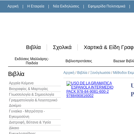
Αρχική
|
H Εταιρεία
|
Νέα Εκδηλώσεις
|
Εφημερίδα Πολιτισμικά
|
Βιβλία
Σχολικά
Χαρτικά & Είδη Γραφ
Εκδόσεις Μαλλιάρης-
Βιβλιοπροτάσεις
Bazaar Βιβλ
Παιδεία
Βιβλία
Αρχική
/
Βιβλία
/
Ξενόγλωσσα
/
Μέθοδοι Εκ
Αρχαία Κείμενα
Βιογραφίες & Μαρτυρίες
Γλωσσολογία & Σημειολογία
Γραμματολογία & Λογοτεχνικό
Δοκίμιο
Γυναίκα - Μητρότητα -
Εγκυμοσύνη
Διατροφή, Βότανα & Υγεία
Δίκαιο
Εγκυκλοπαίδειες