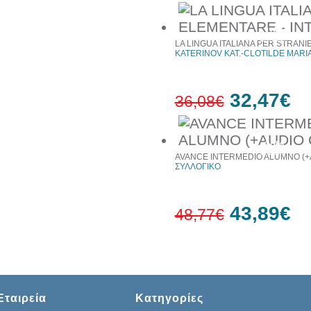
10%
έκπτωση
LA LINGUA ITALIANA PER STRANI
KATERINOV KAT.-CLOTILDE MARI
32,47€
36,08€
10%
έκπτωση
AVANCE INTERMEDIO ALUMNO (+
ΣΥΛΛΟΓΙΚΟ
43,89€
48,77€
10%
έκπτωση
Εταιρεία
Κατηγορίες