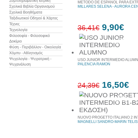
Συμπληρωματική Ιατρική
METODO DE ESPANOL PARA EXT
Σχολικά Βιβλία Οργανισμού
MILLARES SELENA - AURORA CE
Σχολικά Βοηθήματα
Ταξιδιωτικοί Οδηγοί & Χάρτες
Τέχνες
9,90€
36,41€
Τεχνολογία
Φιλοσοφία - Φιλοσοφικό
73%
Δοκίμιο
έκπτωση
Φύση - Περιβάλλον - Οικολογία
Χόμπυ - Αθλητισμός
Ψυχολογία - Ψυχιατρική -
USO JUNIOR INTERMEDIO ALUM
PALENCIA RAMON
Ψυχανάλυση
16,50€
24,39€
32%
έκπτωση
NUOVO PROGETTO ITALIANO 2 IN
MAGNELLI SANDRO-MARIN TELIS