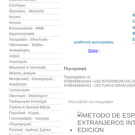
Επιστήμες
Θρησκείες - Θεολογία
Κ
Ιατρική
Σ
Ιστορία
10%
έκπτωση
Δ
Κοινωνιολογία - ΜΜΕ -
B
Δημοσιογραφία
Λαογραφία - Εθνολογία -
Ε
μεγέθυνση φωτογραφίας
Οδοιπορικά - Ταξίδια -
Ανακαλύψεις
Share
|
Λεξικά
Λογοτεχνία
Μαγειρική & Οινολογία
Περιγραφή
Μελέτες, Δοκίμια
Περιλαμβάνει τα
Μεταφυσική - Εσωτερισμός -
9788490816264- USO INTERMEDIO ED.20
Αναζήτηση
9788469846452 - LECTURAS GRADUADAS
Ξενόγλωσσα
Οικονομία - Μάνατζμεντ
Παιδαγωγική Επιστήμη
Άλλα βιβλία του συγγραφέα
Δεί
Παιδικά & Νεανικά Βιβλία
Περιοδικά - Κόμικς -
Γελοιογραφίες - Χιούμορ
Πληροφορική
Πολιτική - Διεθνείς Σχέσεις