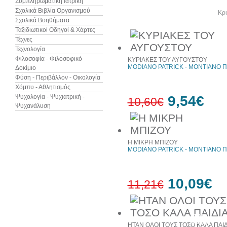
Συμπληρωματική Ιατρική
Σχολικά Βιβλία Οργανισμού
Άλλα βιβλία του συγγραφέα
Κρι
Σχολικά Βοηθήματα
Ταξιδιωτικοί Οδηγοί & Χάρτες
Τέχνες
Τεχνολογία
Φιλοσοφία - Φιλοσοφικό
ΚΥΡΙΑΚΕΣ ΤΟΥ ΑΥΓΟΥΣΤΟΥ
MODIANO PATRICK - ΜΟΝΤΙΑΝΟ Π
Δοκίμιο
Φύση - Περιβάλλον - Οικολογία
Χόμπυ - Αθλητισμός
Ψυχολογία - Ψυχιατρική -
9,54€
10,60€
Ψυχανάλυση
10%
έκπτωση
Η ΜΙΚΡΗ ΜΠΙΖΟΥ
MODIANO PATRICK - ΜΟΝΤΙΑΝΟ Π
10,09€
11,21€
10%
έκπτωση
ΗΤΑΝ ΟΛΟΙ ΤΟΥΣ ΤΟΣΟ ΚΑΛΑ ΠΑΙΔΙ