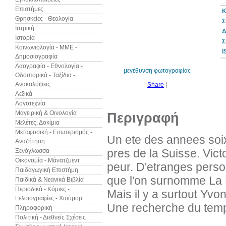
Επιστήμες
Κ
Θρησκείες - Θεολογία
Σ
Ιατρική
Δ
Ιστορία
10%
Σ
έκπτωση
Κοινωνιολογία - ΜΜΕ -
I
Δημοσιογραφία
Λαογραφία - Εθνολογία -
μεγέθυνση φωτογραφίας
Οδοιπορικά - Ταξίδια -
Ανακαλύψεις
Share
|
Λεξικά
Λογοτεχνία
Μαγειρική & Οινολογία
Περιγραφή
Μελέτες, Δοκίμια
Μεταφυσική - Εσωτερισμός -
Un ete des annees soixa
Αναζήτηση
pres de la Suisse. Vict
Ξενόγλωσσα
Οικονομία - Μάνατζμεντ
peur. D'etranges perso
Παιδαγωγική Επιστήμη
que l'on surnomme La R
Παιδικά & Νεανικά Βιβλία
Περιοδικά - Κόμικς -
Mais il y a surtout Yv
Γελοιογραφίες - Χιούμορ
Une recherche du tem
Πληροφορική
Πολιτική - Διεθνείς Σχέσεις