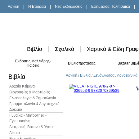
Αρχική
|
H Εταιρεία
|
Νέα Εκδηλώσεις
|
Εφημερίδα Πολιτισμικά
|
Βιβλία
Σχολικά
Χαρτικά & Είδη Γραφ
Εκδόσεις Μαλλιάρης-
Βιβλιοπροτάσεις
Bazaar Βιβλ
Παιδεία
Βιβλία
Αρχική
/
Βιβλία
/
Ξενόγλωσσα
/
Λογοτεχνικά
Αρχαία Κείμενα
Βιογραφίες & Μαρτυρίες
Γλωσσολογία & Σημειολογία
Γραμματολογία & Λογοτεχνικό
Δοκίμιο
Γυναίκα - Μητρότητα -
Εγκυμοσύνη
Διατροφή, Βότανα & Υγεία
Δίκαιο
Εγκυκλοπαίδειες