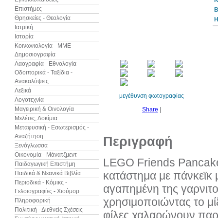
Κ
Επιστήμες
B
Θρησκείες - Θεολογία
Η
Ιατρική
Ιστορία
Κοινωνιολογία - ΜΜΕ -
Δημοσιογραφία
Λαογραφία - Εθνολογία -
Οδοιπορικά - Ταξίδια -
Ανακαλύψεις
Λεξικά
μεγέθυνση φωτογραφίας
Λογοτεχνία
Μαγειρική & Οινολογία
Share
|
Μελέτες, Δοκίμια
Μεταφυσική - Εσωτερισμός -
Αναζήτηση
Περιγραφή
Ξενόγλωσσα
Οικονομία - Μάνατζμεντ
LEGO Friends Pancake 
Παιδαγωγική Επιστήμη
κατάστημα με πάνκεϊκ μ
Παιδικά & Νεανικά Βιβλία
Περιοδικά - Κόμικς -
αγαπημένη της γαρνιτού
Γελοιογραφίες - Χιούμορ
χρησιμοποιώντας το μίξ
Πληροφορική
Πολιτική - Διεθνείς Σχέσεις
φίλες χαλαρώνουν παρέ