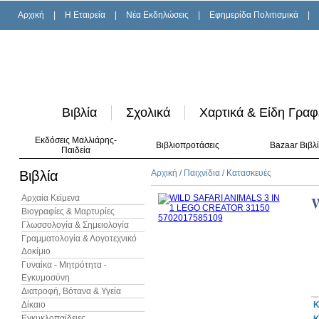
Αρχική
|
H Εταιρεία
|
Νέα Εκδηλώσεις
|
Εφημερίδα Πολιτισμικά
|
Βιβλία
Σχολικά
Χαρτικά & Είδη Γραφ
Εκδόσεις Μαλλιάρης-
Βιβλιοπροτάσεις
Bazaar Βιβλ
Παιδεία
Βιβλία
Αρχική
/
Παιχνίδια
/
Κατασκευές
Αρχαία Κείμενα
W
Βιογραφίες & Μαρτυρίες
Γλωσσολογία & Σημειολογία
Γραμματολογία & Λογοτεχνικό
Δοκίμιο
Γυναίκα - Μητρότητα -
Εγκυμοσύνη
Διατροφή, Βότανα & Υγεία
Δίκαιο
Κ
Εγκυκλοπαίδειες