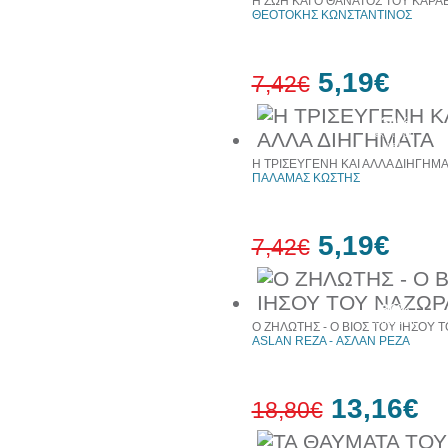
Η ΖΩΗ ΚΑΙ Ο ΘΑΝΑΤΟΣ ΤΟΥ ΚΑΡΑ
ΘΕΟΤΟΚΗΣ ΚΩΝΣΤΑΝΤΙΝΟΣ
5,19€
7,42€
30%
έκπτωση
web
Η ΤΡΙΣΕΥΓΕΝΗ ΚΑΙ ΑΛΛΑ ΔΙΗΓΗΜΑ
ΠΑΛΑΜΑΣ ΚΩΣΤΗΣ
5,19€
7,42€
30%
έκπτωση
Ο ΖΗΛΩΤΗΣ - Ο ΒΙΟΣ ΤΟΥ ΙΗΣΟΥ 
web
ASLAN REZA - ΑΣΛΑΝ ΡΕΖΑ
13,16€
18,80€