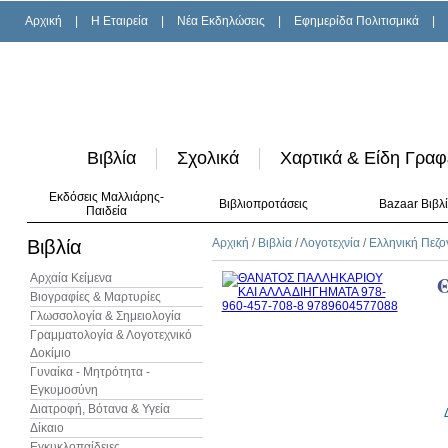
Αρχική
|
H Εταιρεία
|
Νέα Εκδηλώσεις
|
Εφημερίδα Πολιτισμικά
|
Βιβλία
Σχολικά
Χαρτικά & Είδη Γραφ
Εκδόσεις Μαλλιάρης-
Βιβλιοπροτάσεις
Bazaar Βιβλ
Παιδεία
Βιβλία
Αρχική
/
Βιβλία
/
Λογοτεχνία
/
Ελληνική Πεζο
Αρχαία Κείμενα
Βιογραφίες & Μαρτυρίες
Γλωσσολογία & Σημειολογία
Γραμματολογία & Λογοτεχνικό
Δοκίμιο
Γυναίκα - Μητρότητα -
Εγκυμοσύνη
Διατροφή, Βότανα & Υγεία
Δίκαιο
Εγκυκλοπαίδειες