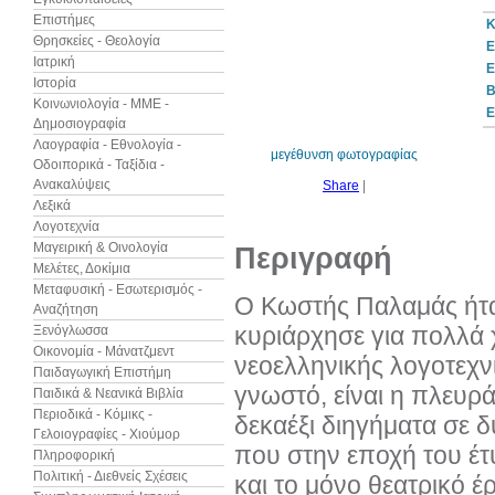
Επιστήμες
Κ
Θρησκείες - Θεολογία
Ε
Ιατρική
Ε
Ιστορία
30%
B
έκπτωση
Κοινωνιολογία - ΜΜΕ -
web
Ε
Δημοσιογραφία
Λαογραφία - Εθνολογία -
μεγέθυνση φωτογραφίας
Οδοιπορικά - Ταξίδια -
Ανακαλύψεις
Share
|
Λεξικά
Λογοτεχνία
Μαγειρική & Οινολογία
Περιγραφή
Μελέτες, Δοκίμια
Μεταφυσική - Εσωτερισμός -
Ο Κωστής Παλαμάς ήτα
Αναζήτηση
κυριάρχησε για πολλά 
Ξενόγλωσσα
Οικονομία - Μάνατζμεντ
νεοελληνικής λογοτεχν
Παιδαγωγική Επιστήμη
γνωστό, είναι η πλευ
Παιδικά & Νεανικά Βιβλία
Περιοδικά - Κόμικς -
δεκαέξι διηγήματα σε 
Γελοιογραφίες - Χιούμορ
που στην εποχή του έτυ
Πληροφορική
Πολιτική - Διεθνείς Σχέσεις
και το μόνο θεατρικό έ