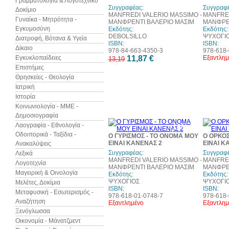
Γραμματολογία & Λογοτεχνικό
Συγγραφέας:
Συγγραφέ
Δοκίμιο
MANFREDI VALERIO MASSIMO -
MANFRED
Γυναίκα - Μητρότητα -
ΜΑΝΦΡΕΝΤΙ ΒΑΛΕΡΙΟ ΜΑΣΙΜ
ΜΑΝΦΡΕΝ
Εγκυμοσύνη
Εκδότης:
Εκδότης:
DEBOLSILLO
ΨΥΧΟΓΙ
Διατροφή, Βότανα & Υγεία
ISBN:
ISBN:
Δίκαιο
978-84-663-4350-3
978-618-
Εγκυκλοπαίδειες
11,87 €
Εξαντλημ
13,19
Επιστήμες
Θρησκείες - Θεολογία
Ιατρική
Ιστορία
Κοινωνιολογία - ΜΜΕ -
Δημοσιογραφία
Λαογραφία - Εθνολογία -
10%
έκπτωση
Οδοιπορικά - Ταξίδια -
Ο ΓΥΡΙΣΜΟΣ - ΤΟ ΟΝΟΜΑ ΜΟΥ
Ο ΟΡΚΟ
ΕΙΝΑΙ ΚΑΝΕΝΑΣ 2
ΕΙΝΑΙ Κ
Ανακαλύψεις
Συγγραφέας:
Συγγραφέ
Λεξικά
MANFREDI VALERIO MASSIMO -
MANFRED
Λογοτεχνία
ΜΑΝΦΡΕΝΤΙ ΒΑΛΕΡΙΟ ΜΑΣΙΜ
ΜΑΝΦΡΕΝ
Μαγειρική & Οινολογία
Εκδότης:
Εκδότης:
ΨΥΧΟΓΙΟΣ
ΨΥΧΟΓΙ
Μελέτες, Δοκίμια
ISBN:
ISBN:
Μεταφυσική - Εσωτερισμός -
978-618-01-0748-7
978-618-
Αναζήτηση
Εξαντλημένο
Εξαντλημ
Ξενόγλωσσα
Οικονομία - Μάνατζμεντ