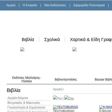
Αρχική
|
H Εταιρεία
|
Νέα Εκδηλώσεις
|
Εφημερίδα Πολιτισμικά
|
Βιβλία
Σχολικά
Χαρτικά & Είδη Γραφ
Εκδόσεις Μαλλιάρης-
Βιβλιοπροτάσεις
Bazaar Βιβλ
Παιδεία
Βιβλία
Αρχική
/
Αρχαία Κείμενα
Top
|
Όλα
Βιογραφίες & Μαρτυρίες
Γλωσσολογία & Σημειολογία
10%
TEUTOBURGO
Η ΜΑΧΗ
έκπτωση