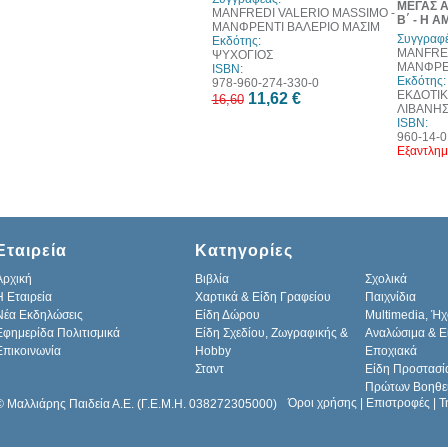
ΜΕΓΑΣ 
MANFREDI VALERIO MASSIMO -
Β΄ - Η 
ΜΑΝΦΡΕΝΤΙ ΒΑΛΕΡΙΟ ΜΑΣΙΜ
Συγγραφέ
Εκδότης:
MANFRED
ΨΥΧΟΓΙΟΣ
ΜΑΝΦΡΕΝ
ISBN:
Εκδότης:
978-960-274-330-0
ΕΚΔΟΤΙΚΟ
11,62 €
16,60
ΛΙΒΑΝΗ
ISBN:
960-14-0
Εξαντλημ
Εταιρεία
Κατηγορίες
Αρχική
Βιβλία
Σχολικά
H Εταιρεία
Χαρτικά & Είδη Γραφείου
Παιχνίδια
Νέα Εκδηλώσεις
Είδη Δώρου
Multimedia, Ήχ
Εφημερίδα Πολιτισμικά
Είδη Σχεδίου, Ζωγραφικής &
Αναλώσιμα & Ε
Επικοινωνία
Hobby
Εποχιακά
Σταντ
Είδη Προστασί
Πρώτων Βοηθε
Όροι χρήσης
|
Επιστροφές
|
Τ
© Μαλλιάρης Παιδεία Α.Ε. (Γ.Ε.Μ.Η. 038272305000)