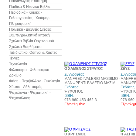
Παιδαγωγική Επιστήμη
Παιδικά & Νεανικά Βιβλία
Περιοδικά - Κόμικς -
Γελοιογραφίες - Χιούμορ
Πληροφορική
Πολιτική - Διεθνείς Σχέσεις
Συμπληρωματική Ιατρική
Σχολικά Βιβλία Οργανισμού
Σχολικά Βοηθήματα
Ταξιδιωτικοί Οδηγοί & Χάρτες
Τέχνες
Τεχνολογία
10%
Ο ΧΑΜΕΝΟΣ ΣΤΡΑΤΟΣ
ΖΕΥΣ
Φιλοσοφία - Φιλοσοφικό
έκπτωση
Συγγραφέας:
Συγγραφέ
Δοκίμιο
MANFREDI VALERIO MASSIMO -
MANFRED
Φύση - Περιβάλλον - Οικολογία
ΜΑΝΦΡΕΝΤΙ ΒΑΛΕΡΙΟ ΜΑΣΙΜ
ΜΑΝΦΡΕΝ
Χόμπυ - Αθλητισμός
Εκδότης:
Εκδότης:
ΨΥΧΟΓΙΟΣ
ΨΥΧΟΓΙ
Ψυχολογία - Ψυχιατρική -
ISBN:
ISBN:
Ψυχανάλυση
978-960-453-462-3
978-960-
Εξαντλημένο
Εξαντλημ
10%
Ο ΧΡΗΣΜΟΣ
Η ΑΣΠΙΔ
έκπτωση