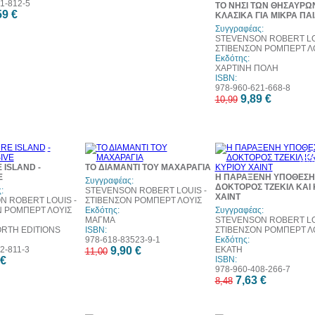
1-812-5
ΤΟ ΝΗΣΙ ΤΩΝ ΘΗΣΑΥΡΩΝ
59 €
ΚΛΑΣΙΚΑ ΓΙΑ ΜΙΚΡΑ ΠΑΙ
Συγγραφέας:
STEVENSON ROBERT LO
ΣΤΙΒΕΝΣΟΝ ΡΟΜΠΕΡΤ Λ
Εκδότης:
ΧΑΡΤΙΝΗ ΠΟΛΗ
ISBN:
978-960-621-668-8
9,89 €
10,99
20%
10%
1
έκπτωση
έκπτωση
έκπ
 ISLAND -
ΤΟ ΔΙΑΜΑΝΤΙ ΤΟΥ ΜΑΧΑΡΑΓΙΑ
E
Η ΠΑΡΑΞΕΝΗ ΥΠΟΘΕΣΗ
Συγγραφέας:
ΔΟΚΤΟΡΟΣ ΤΖΕΚΙΛ ΚΑΙ 
:
STEVENSON ROBERT LOUIS -
ΧΑΙΝΤ
N ROBERT LOUIS -
ΣΤΙΒΕΝΣΟΝ ΡΟΜΠΕΡΤ ΛΟΥΙΣ
Ν ΡΟΜΠΕΡΤ ΛΟΥΙΣ
Εκδότης:
Συγγραφέας:
ΜΑΓΜΑ
STEVENSON ROBERT LO
TH EDITIONS
ISBN:
ΣΤΙΒΕΝΣΟΝ ΡΟΜΠΕΡΤ Λ
978-618-83523-9-1
Εκδότης:
2-811-3
9,90 €
ΕΚΑΤΗ
11,00
 €
ISBN:
978-960-408-266-7
7,63 €
8,48