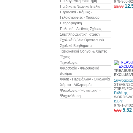
Παιδαγωγική Επιστήμη
978-960-62
12,
13,99
Παιδικά & Νεανικά Βιβλία
Περιοδικά - Κόμικς -
Γελοιογραφίες - Χιούμορ
Πληροφορική
Πολιτική - Διεθνείς Σχέσεις
Συμπληρωματική Ιατρική
Σχολικά Βιβλία Οργανισμού
Σχολικά Βοηθήματα
Ταξιδιωτικοί Οδηγοί & Χάρτες
Τέχνες
Τεχνολογία
Φιλοσοφία - Φιλοσοφικό
TREASURE
Δοκίμιο
EXCLUSIV
Φύση - Περιβάλλον - Οικολογία
Συγγραφέας
STEVENSO
Χόμπυ - Αθλητισμός
ΣΤΙΒΕΝΣΟ
Ψυχολογία - Ψυχιατρική -
Εκδότης:
Ψυχανάλυση
WORDSWOR
ISBN:
978-1-8402
5,52
6,90