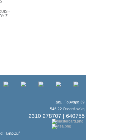
S
UIS -
ΟΥΙΣ
Δημ. Γούναρη 39
546 22 Θεσσαλονίκη
2310 278707 | 640755
και Πληρωμή