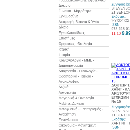
Γραμματολογία & Λογοτεχνικό
Συγγραφέας
Δοκίμιο
STEVENSO
Γυναίκα - Μητρότητα -
ΣΤΙΒΕΝΣΟ
Εγκυμοσύνη
Εκδότης:
ΨΥΧΟΓΙΟΣ
Διατροφή, Βότανα & Υγεία
ISBN:
Δίκαιο
978-618-01
Εγκυκλοπαίδειες
9,9
11,10
Επιστήμες
Θρησκείες - Θεολογία
Ιατρική
Ιστορία
Κοινωνιολογία - ΜΜΕ -
Δημοσιογραφία
Λαογραφία - Εθνολογία -
Οδοιπορικά - Ταξίδια -
Ανακαλύψεις
ΔΟΚΤΩΡ ΤΖ
Λεξικά
ΧΑΪΝΤ - Κ
Λογοτεχνία
ΑΡΙΣΤΟΥΡ
ΕΓΧΡΩΜΗ 
Μαγειρική & Οινολογία
Νο 15
Μελέτες, Δοκίμια
Συγγραφέας
Μεταφυσική - Εσωτερισμός -
STEVENSO
Αναζήτηση
ΣΤΙΒΕΝΣΟ
Εκδότης:
Ξενόγλωσσα
ΧΑΡΤΙΝΗ 
Οικονομία - Μάνατζμεντ
ISBN: