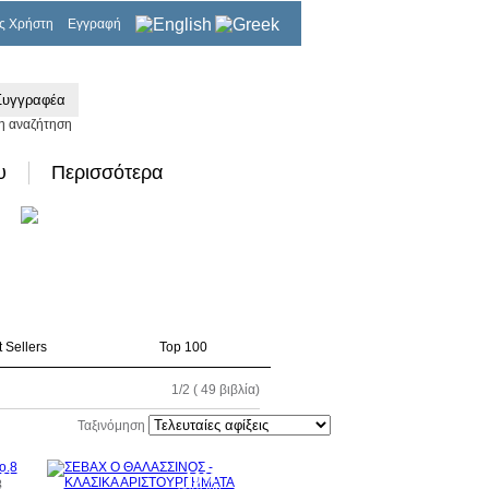
ς Χρήστη
Εγγραφή
0,00€
η αναζήτηση
υ
Περισσότερα
 Sellers
Top 100
1/2 ( 49 βιβλία)
Ταξινόμηση
0%
10%
8
τωση
έκπτωση