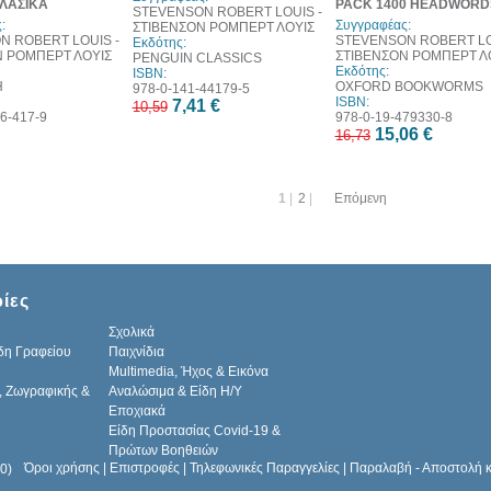
ΚΛΑΣΙΚΑ
PACK 1400 HEADWORD
STEVENSON ROBERT LOUIS -
:
Συγγραφέας:
ΣΤΙΒΕΝΣΟΝ ΡΟΜΠΕΡΤ ΛΟΥΙΣ
N ROBERT LOUIS -
STEVENSON ROBERT LO
Εκδότης:
Ν ΡΟΜΠΕΡΤ ΛΟΥΙΣ
ΣΤΙΒΕΝΣΟΝ ΡΟΜΠΕΡΤ Λ
PENGUIN CLASSICS
Εκδότης:
ISBN:
Η
OXFORD BOOKWORMS
978-0-141-44179-5
ISBN:
7,41 €
10,59
6-417-9
978-0-19-479330-8
15,06 €
16,73
1
|
2
|
Επόμενη
ίες
Σχολικά
δη Γραφείου
Παιχνίδια
Multimedia, Ήχος & Εικόνα
, Ζωγραφικής &
Αναλώσιμα & Είδη Η/Υ
Εποχιακά
Είδη Προστασίας Covid-19 &
Πρώτων Βοηθειών
Όροι χρήσης
|
Επιστροφές
|
Τηλεφωνικές Παραγγελίες
|
Παραλαβή - Αποστολή 
0)