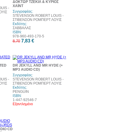
ΔΟΚΤΩΡ ΤΖΕΚΙΛ & ΚΥΡΙΟΣ
ΧΑΪΝΤ
UIS -
Συγγραφέας:
ΟΥΙΣ
STEVENSON ROBERT LOUIS -
ΣΤΙΒΕΝΣΟΝ ΡΟΜΠΕΡΤ ΛΟΥΙΣ
Εκδότης:
ΣΑΒΒΑΛΑΣ
ISBN:
978-960-493-170-5
7,83 €
8,70
10%
έκπτωση
ATED
DR JEKYLL AND MR HYDE (+
MP3 AUDIO CD)
Συγγραφέας:
UIS -
STEVENSON ROBERT LOUIS -
ΟΥΙΣ
ΣΤΙΒΕΝΣΟΝ ΡΟΜΠΕΡΤ ΛΟΥΙΣ
Εκδότης:
PENGUIN
ISBN:
1-447-92546-7
Εξαντλημένο
0%
τωση
DIO CD