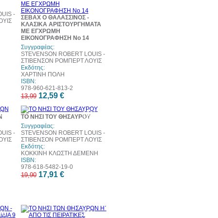
UIS -
ΣΕΒΑΧ Ο ΘΑΛΑΣΣΙΝΟΣ -
ΟΥΙΣ
ΚΛΑΣΙΚΑ ΑΡΙΣΤΟΥΡΓΗΜΑΤΑ
ΜΕ ΕΓΧΡΩΜΗ
ΕΙΚΟΝΟΓΡΑΦΗΣΗ Νο 14
Συγγραφέας:
STEVENSON ROBERT LOUIS -
ΣΤΙΒΕΝΣΟΝ ΡΟΜΠΕΡΤ ΛΟΥΙΣ
Εκδότης:
ΧΑΡΤΙΝΗ ΠΟΛΗ
ISBN:
978-960-621-813-2
12,59 €
13,99
0%
10%
Ν
ΤΟ ΝΗΣΙ ΤΟΥ ΘΗΣΑΥΡΟΥ
τωση
έκπτωση
eb
Συγγραφέας:
UIS -
STEVENSON ROBERT LOUIS -
ΟΥΙΣ
ΣΤΙΒΕΝΣΟΝ ΡΟΜΠΕΡΤ ΛΟΥΙΣ
Εκδότης:
ΚΟΚΚΙΝΗ ΚΛΩΣΤΗ ΔΕΜΕΝΗ
ISBN:
978-618-5482-19-0
17,91 €
19,90
0%
10%
τωση
έκπτωση