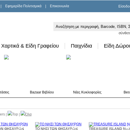
|
Εφημερίδα Πολιτισμικά
|
Επικοινωνία
Είσοδο
σύνθετ
Χαρτικά & Είδη Γραφείου
Παιχνίδια
Είδη Δώρο
τάσεις
Bazaar Βιβλίου
Νέες Κυκλοφορίες
Best
lers
|
Top
|
Όλα
10%
10%
1
ΤΩΝ ΘΗΣΑΥΡΩΝ
ΤΟ ΝΗΣΙ ΤΩΝ ΘΗΣΑΥΡΩΝ
TREASURE ISLAND No.
έκπτωση
έκπτωση
έκπ