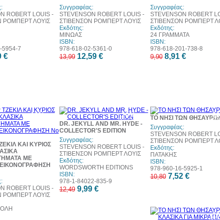
:
Συγγραφέας:
Συγγραφέας:
N ROBERT LOUIS -
STEVENSON ROBERT LOUIS -
STEVENSON ROBERT LO
Ν ΡΟΜΠΕΡΤ ΛΟΥΙΣ
ΣΤΙΒΕΝΣΟΝ ΡΟΜΠΕΡΤ ΛΟΥΙΣ
ΣΤΙΒΕΝΣΟΝ ΡΟΜΠΕΡΤ Λ
Εκδότης:
Εκδότης:
ΜΙΝΩΑΣ
24 ΓΡΑΜΜΑΤΑ
ISBN:
ISBN:
-5954-7
978-618-02-5361-0
978-618-201-738-8
9 €
12,59 €
8,91 €
13,99
9,90
10%
20%
3
ΤΟ ΝΗΣΙ ΤΩΝ ΘΗΣΑΥΡΩ
έκπτωση
έκπτωση
έκπ
DR. JEKYLL AND MR. HYDE -
w
Συγγραφέας:
COLLECTOR'S EDITION
STEVENSON ROBERT LO
Συγγραφέας:
ΣΤΙΒΕΝΣΟΝ ΡΟΜΠΕΡΤ Λ
ΕΚΙΛ ΚΑΙ ΚΥΡΙΟΣ
STEVENSON ROBERT LOUIS -
Εκδότης:
ΛΑΣΙΚΑ
ΣΤΙΒΕΝΣΟΝ ΡΟΜΠΕΡΤ ΛΟΥΙΣ
ΠΑΤΑΚΗΣ
ΓΗΜΑΤΑ ΜΕ
Εκδότης:
ISBN:
ΕΙΚΟΝΟΓΡΑΦΗΣΗ
WORDSWORTH EDITIONS
978-960-16-5925-1
ISBN:
7,52 €
10,80
:
978-1-84022-835-9
N ROBERT LOUIS -
9,99 €
12,49
Ν ΡΟΜΠΕΡΤ ΛΟΥΙΣ
ΠΟΛΗ
1
έκπ