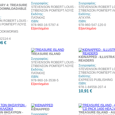
Συγγραφέας:
Συγγραφέας:
ARY 4: TREASURE
STEVENSON ROBERT LOUIS -
STEVENSON ROBERT LO
+ DOWNLOADABLE
ΣΤΙΒΕΝΣΟΝ ΡΟΜΠΕΡΤ ΛΟΥΙΣ
ΣΤΙΒΕΝΣΟΝ ΡΟΜΠΕΡΤ Λ
Εκδότης:
Εκδότης:
:
ΠΑΤΑΚΗΣ
ΑΓΚΥΡΑ
N ROBERT LOUIS -
ISBN:
ISBN:
Ν ΡΟΜΠΕΡΤ ΛΟΥΙΣ
978-960-16-5797-4
978-960-547-120-0
Εξαντλημένο
Εξαντλημένο
BOOKWORMS
62114-4
06 €
10%
TREASURE ISLAND
έκπτωση
KIDNAPPED - ILLUSTR
Συγγραφέας:
READERS
STEVENSON ROBERT LOUIS -
Συγγραφέας:
ΣΤΙΒΕΝΣΟΝ ΡΟΜΠΕΡΤ ΛΟΥΙΣ
STEVENSON ROBERT LO
Εκδότης:
ΣΤΙΒΕΝΣΟΝ ΡΟΜΠΕΡΤ Λ
ΠΑΤΑΚΗΣ
Εκδότης:
ISBN:
EXPRESS PUBLISHING
978-960-16-3538-5
ISBN:
Εξαντλημένο
978-1-84558-207-4
10,91 €
30%
1
KIDNAPPED
έκπτωση
έκπ
ΩΝ ΘΗΣΑΥΡΩΝ -
TREASURE ISLAND - AU
Συγγραφέας: