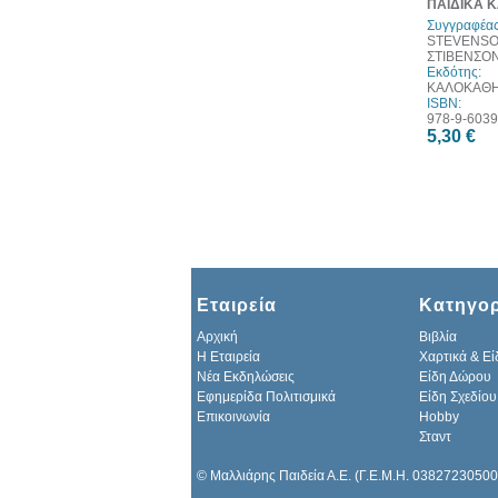
ΠΑΙΔΙΚΑ 
Συγγραφέας
STEVENSO
ΣΤΙΒΕΝΣΟ
Εκδότης:
ΚΑΛΟΚΑΘ
ISBN:
978-9-6039
5,30 €
Εταιρεία
Κατηγορ
Αρχική
Βιβλία
H Εταιρεία
Χαρτικά & Εί
Νέα Εκδηλώσεις
Είδη Δώρου
Εφημερίδα Πολιτισμικά
Είδη Σχεδίου
Επικοινωνία
Hobby
Σταντ
© Μαλλιάρης Παιδεία Α.Ε. (Γ.Ε.Μ.Η. 03827230500