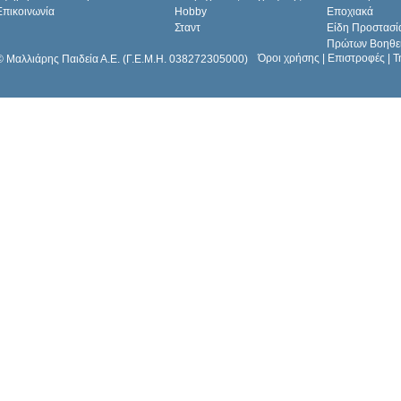
Επικοινωνία
Hobby
Εποχιακά
Σταντ
Είδη Προστασί
Πρώτων Βοηθε
Όροι χρήσης
|
Επιστροφές
|
Τ
© Μαλλιάρης Παιδεία Α.Ε. (Γ.Ε.Μ.Η. 038272305000)