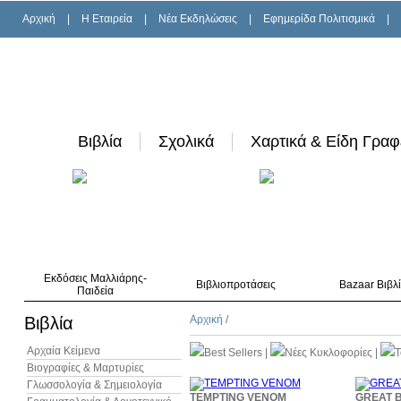
Αρχική
|
H Εταιρεία
|
Νέα Εκδηλώσεις
|
Εφημερίδα Πολιτισμικά
|
Βιβλία
Σχολικά
Χαρτικά & Είδη Γραφ
Εκδόσεις Μαλλιάρης-
Βιβλιοπροτάσεις
Bazaar Βιβλ
Παιδεία
Βιβλία
Αρχική
/
Αρχαία Κείμενα
Best Sellers
|
Νέες Κυκλοφορίες
|
T
Βιογραφίες & Μαρτυρίες
Γλωσσολογία & Σημειολογία
10%
TEMPTING VENOM
GREAT B
έκπτωση