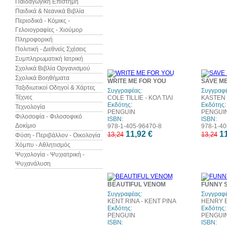
Παιδαγωγική Επιστήμη
Παιδικά & Νεανικά Βιβλία
Περιοδικά - Κόμικς -
Γελοιογραφίες - Χιούμορ
Πληροφορική
Πολιτική - Διεθνείς Σχέσεις
Συμπληρωματική Ιατρική
Σχολικά Βιβλία Οργανισμού
10%
Σχολικά Βοηθήματα
WRITE ME FOR YOU
SAVE M
έκπτωση
Ταξιδιωτικοί Οδηγοί & Χάρτες
Συγγραφέας:
Συγγραφέ
Τέχνες
COLE TILLIE - ΚΟΛ ΤΙΛΙ
KASTEN 
Εκδότης:
Εκδότης:
Τεχνολογία
PENGUIN
PENGUI
Φιλοσοφία - Φιλοσοφικό
ISBN:
ISBN:
Δοκίμιο
978-1-405-96470-8
978-1-40
11,92 €
11
13,24
13,24
Φύση - Περιβάλλον - Οικολογία
Χόμπυ - Αθλητισμός
Ψυχολογία - Ψυχιατρική -
Ψυχανάλυση
10%
BEAUTIFUL VENOM
FUNNY 
έκπτωση
Συγγραφέας:
Συγγραφέ
KENT RINA - ΚΕΝΤ ΡΙΝΑ
HENRY E
Εκδότης:
Εκδότης:
PENGUIN
PENGUI
ISBN:
ISBN: