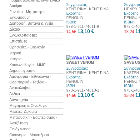
Γραμματολογία & Λογοτεχνικό
Συγγραφέας:
Συγγραφέ
Δοκίμιο
KENT RINA - ΚΕΝΤ ΡΙΝΑ
HENRY E
Γυναίκα - Μητρότητα -
Εκδότης:
Εκδότης:
Εγκυμοσύνη
PENGUIN
PENGUI
ISBN:
ISBN:
Διατροφή, Βότανα & Υγεία
978-1-911-74611-9
978-1-40
Δίκαιο
13,10 €
11
14,56
13,24
Εγκυκλοπαίδειες
Επιστήμες
Θρησκείες - Θεολογία
Ιατρική
Ιστορία
10%
SWEET VENOM
SAVE U
έκπτωση
Κοινωνιολογία - ΜΜΕ -
Συγγραφέας:
Συγγραφέ
Δημοσιογραφία
KENT RINA - ΚΕΝΤ ΡΙΝΑ
KASTEN 
Λαογραφία - Εθνολογία -
Εκδότης:
Εκδότης:
PENGUIN
PENGUI
Οδοιπορικά - Ταξίδια -
ISBN:
ISBN:
Ανακαλύψεις
978-1-911-74610-2
978-1-40
Λεξικά
13,10 €
11
14,56
13,24
Λογοτεχνία
Μαγειρική & Οινολογία
Μελέτες, Δοκίμια
Μεταφυσική - Εσωτερισμός -
Αναζήτηση
Ξενόγλωσσα
Οικονομία - Μάνατζμεντ