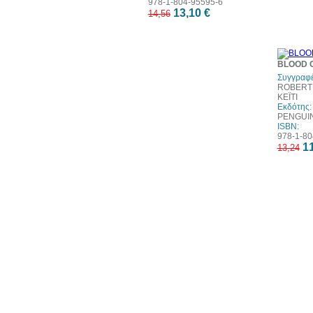
978-1-804-95595-6
13,10 €
14,56
BLOOD O
Συγγραφέ
ROBERT 
ΚΕΪΤΙ
Εκδότης:
PENGUI
ISBN:
978-1-80
11
13,24