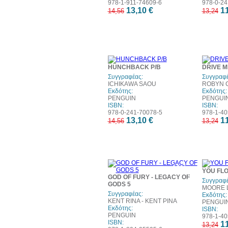
978-1-911-74609-6
978-0-24
13,10 €
11
14,56
13,24
10%
HUNCHBACK P/B
DRIVE 
έκπτωση
Συγγραφέας:
Συγγραφέ
ICHIKAWA SAOU
ROBYN C
Εκδότης:
Εκδότης:
PENGUIN
PENGUI
ISBN:
ISBN:
978-0-241-70078-5
978-1-40
13,10 €
11
14,56
13,24
10%
YOU FLO
έκπτωση
GOD OF FURY - LEGACY OF
Συγγραφέ
GODS 5
MOORE L
Συγγραφέας:
Εκδότης:
KENT RINA - ΚΕΝΤ ΡΙΝΑ
PENGUI
Εκδότης:
ISBN:
PENGUIN
978-1-40
ISBN:
11
13,24