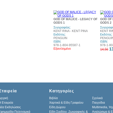
10%
έκπτωση
GOD OF MALICE - LEGACY OF
GOD OF 
GODS 1
GODS 2
Συγγραφέας:
Συγγραφέ
KENT RINA - ΚΕΝΤ ΡΙΝΑ
KENT RI
Εκδότης:
Εκδότης:
PENGUIN
PENGUI
ISBN:
ISBN:
978-1-804-95587-1
978-1-80
Εξαντλημένο
13
14,56
Εταιρεία
Κατηγορίες
Αρχική
Βιβλία
Σχολικά
H Εταιρεία
Χαρτικά & Είδη Γραφείου
Παιχνίδια
Νέα Εκδηλώσεις
Είδη Δώρου
Multimedia, Ήχ
Εφημερίδα Πολιτισμικά
Είδη Σχεδίου, Ζωγραφικής &
Αναλώσιμα & Ε