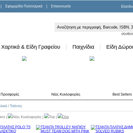
|
Εφημερίδα Πολιτισμικά
|
Επικοινωνία
Είσοδο
σύνθετ
Χαρτικά & Είδη Γραφείου
Παιχνίδια
Είδη Δώρο
Προσφορές
Νέες Κυκλοφορίες
Best Sellers
λικά
/
Τσάντες
lers
|
Νέες Κυκλοφορίες
|
Top
|
Όλα