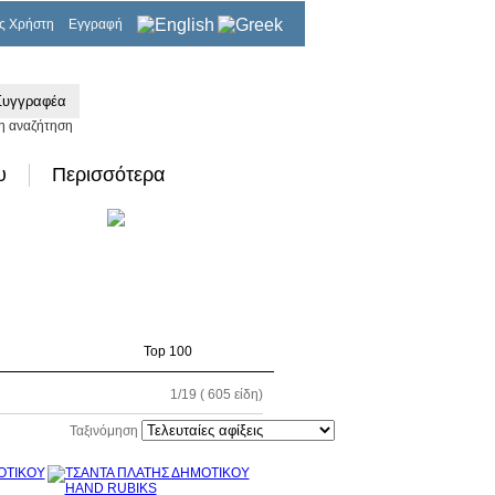
ς Χρήστη
Εγγραφή
0,00€
η αναζήτηση
υ
Περισσότερα
Top 100
1/19 ( 605 είδη)
Ταξινόμηση