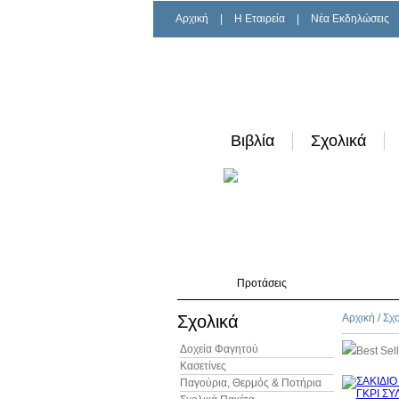
Αρχική
|
H Εταιρεία
|
Νέα Εκδηλώσεις
Βιβλία
Σχολικά
Προτάσεις
Σχολικά
Αρχική
/
Σχο
Δοχεία Φαγητού
Best Sel
Κασετίνες
Παγούρια, Θερμός & Ποτήρια