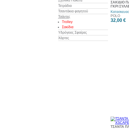
Σχολικά Πακέτα
ΣΑΚΙΔΙΟ Π
Τετράδια
ΓΚΡΙ ΣΥΛΛ
Τσαντάκια φαγητού
Κατασκευασ
POLO
Τσάντες
32,00 €
Trolley
Σακίδια
Υδρόγειες Σφαίρες
Χάρτες
ΤΣΑΝΤΑ Π